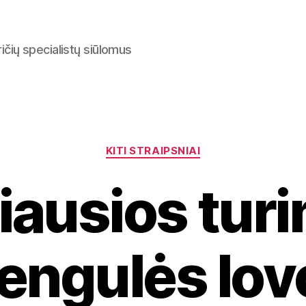
ričių specialistų siūlomus
Categories
KITI STRAIPSNIAI
iausios tur
iengulės lov