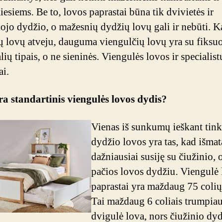
esiems. Be to, lovos paprastai būna tik dvivietės ir
kojo dydžio, o mažesnių dydžių lovų gali ir nebūti. Ka
ų lovų atveju, dauguma viengulčių lovų yra su fiksuo
ių tipais, o ne sieninės. Viengulės lovos ir specialist
ai.
a standartinis viengulės lovos dydis?
Vienas iš sunkumų ieškant tin
dydžio lovos yra tas, kad išma
dažniausiai susiję su čiužinio, 
pačios lovos dydžiu. Viengulė 
paprastai yra maždaug 75 colių 
Tai maždaug 6 coliais trumpiau
dvigulė lova, nors čiužinio dyd