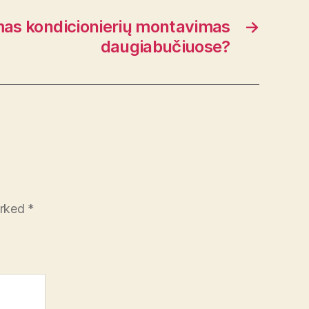
mas kondicionierių montavimas
→
daugiabučiuose?
arked
*