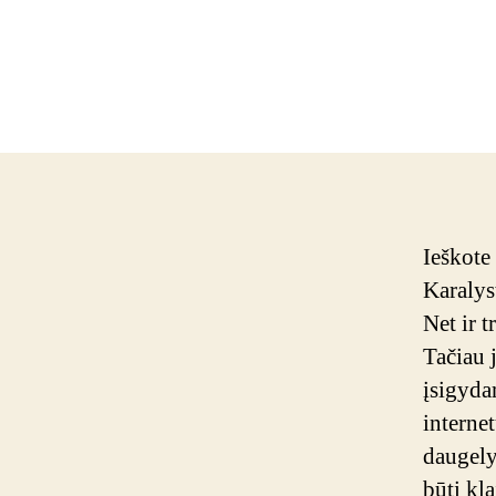
Ieškote
Karalyst
Net ir t
Tačiau j
įsigyda
interne
daugely
būti kl