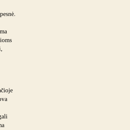
mpesnė.
uma
sioms
,
ačioje
lova
gali
ma