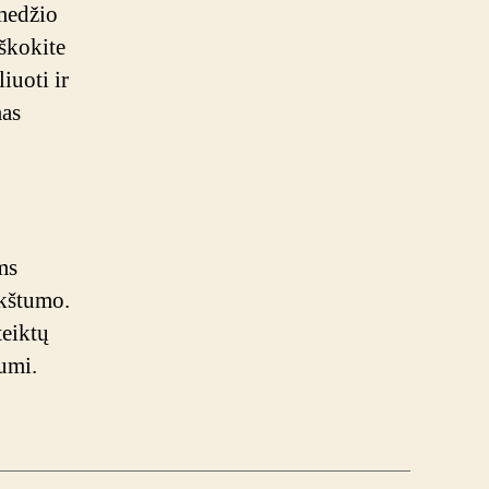
 medžio
eškokite
iuoti ir
mas
ms
nkštumo.
teiktų
iumi.