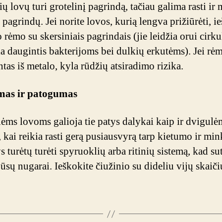
ų lovų turi grotelinį pagrindą, tačiau galima rasti ir
pagrindų. Jei norite lovos, kurią lengva prižiūrėti, i
rėmo su skersiniais pagrindais (jie leidžia orui cirkul
ia daugintis bakterijoms bei dulkių erkutėms). Jei rė
tas iš metalo, kyla rūdžių atsiradimo rizika.
mas ir patogumas
ėms lovoms galioja tie patys dalykai kaip ir dvigulė
 kai reikia rasti gerą pusiausvyrą tarp kietumo ir mi
 turėtų turėti spyruoklių arba ritinių sistemą, kad su
jūsų nugarai. Ieškokite čiužinio su dideliu vijų skaič