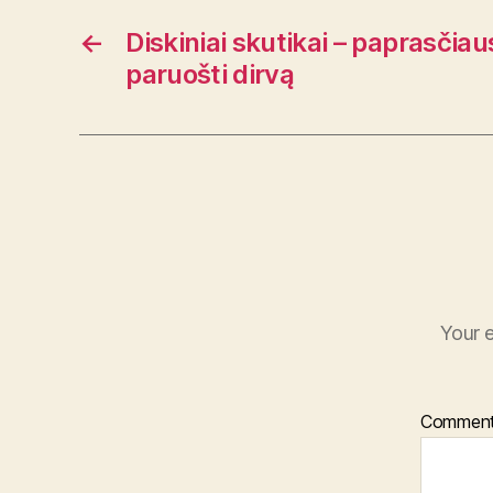
←
Diskiniai skutikai – paprasčia
paruošti dirvą
Your e
Commen