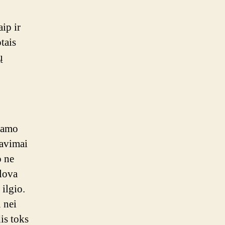
ip ir
tais
ų
kamo
tavimai
o ne
lova
ilgio.
 nei
is toks