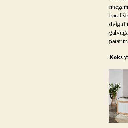
miegami
karališ
dviguli
galvūgal
patarim
Koks yr