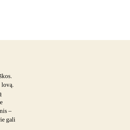
sios
s
lės
iškos.
 lovą.
ą
te
nis –
ie gali