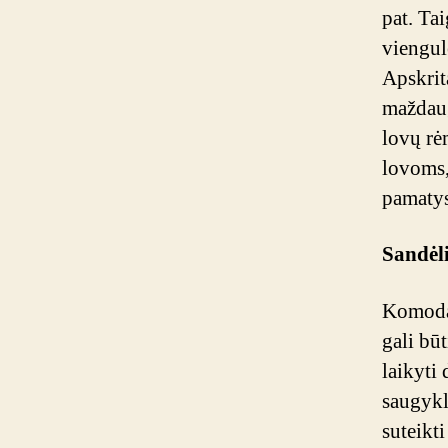
pat. Tai
viengul
Apskrit
maždaug
lovų rė
lovoms, 
pamatys
Sandėli
Komoda 
gali būt
laikyti
saugykla
suteikt