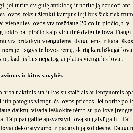
gi, jei turite dvigulę antklodę ir norite ją naudoti ant
ės lovos, teks užlenkti kampus ir ji bus šiek tiek tru
ai viengulės lovos yra maždaug 20 colių pločio, t. y.
 tokio pat pločio kaip vidutinė dvigulė lova. Daug
mų yra pritaikyti viengulėms, dvigulėms ir karališko
nors jei įsigysite lovos rėmą, skirtą karališkajai lovai
ite, kad jis bus nepatogiai platus viengulės lovai.
avimas ir kitos savybės
arba naktinis staliukas su stalčiais ar lentynomis ap
i itin patogus viengulės lovos priedas. Jei norite po 
 daug daiktų, visada ieškokite rėmo su po lova įrengta
. Taip pat galite apsvarstyti lovą su galvūgaliu. Tai 
i lovai dekoratyvumo ir padaryti ją solidesnę. Daugu