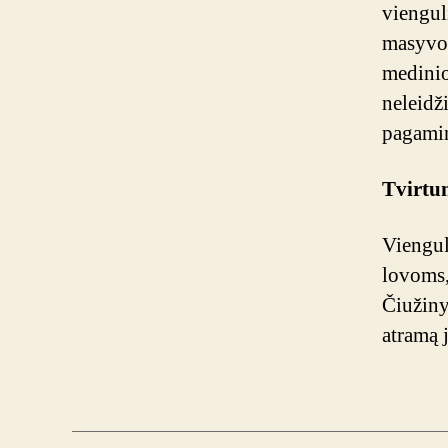
vienguli
masyvo 
medinio 
neleidž
pagamin
Tvirtu
Viengul
lovoms,
Čiužinys
atramą 