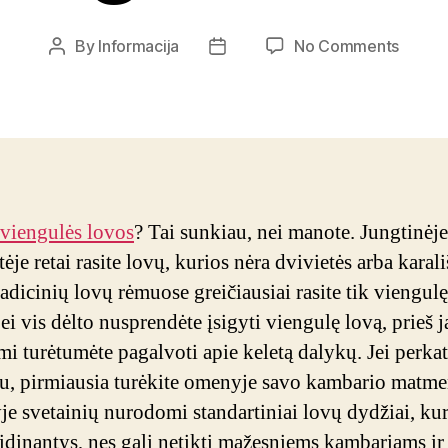
on
By
Informacija
No Comments
Post
Post
Geriau
author
date
turimo
viengu
lovos
viengulės lovos
? Tai sunkiau, nei manote. Jungtinėje
ėje retai rasite lovų, kurios nėra dvivietės arba karal
radicinių lovų rėmuose greičiausiai rasite tik viengulę
ei vis dėlto nusprendėte įsigyti viengulę lovą, prieš j
mi turėtumėte pagalvoti apie keletą dalykų. Jei perka
tu, pirmiausia turėkite omenyje savo kambario matme
je svetainių nurodomi standartiniai lovų dydžiai, kur
aidinantys, nes gali netikti mažesniems kambariams ir