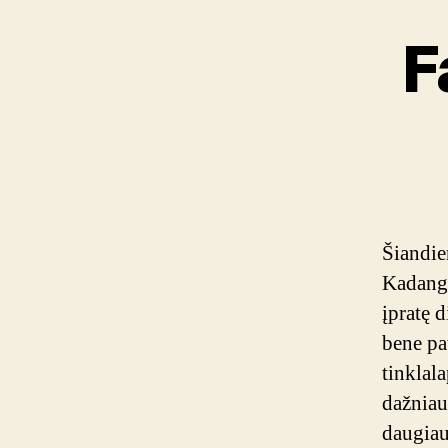
F
Šiandie
Kadangi
įpratę d
bene pa
tinklala
dažnia
daugiau