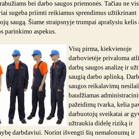
rabužiams bei darbo saugos priemonės. Tačiau ne vis
iai sugeba priimti reikiamus sprendimus užtikrinant
ojų saugą. Šiame straipsnyje trumpai aprašysiu kelis
s parinkimo aspekus.
Visų pirma, kiekvienoje
darbovietėje privaloma atli
darbų saugos analizę ir užt
saugią darbo aplinką. Dar
saugos reikalavimų nesila
baudžiamas administracinių
pažeidimų tvarka, kelia pa
darbuotojų sveikatai ar gy
užtraukia didelę riziką ir
ybę darbdaviui. Norint išvengti šių nemalonumų ir