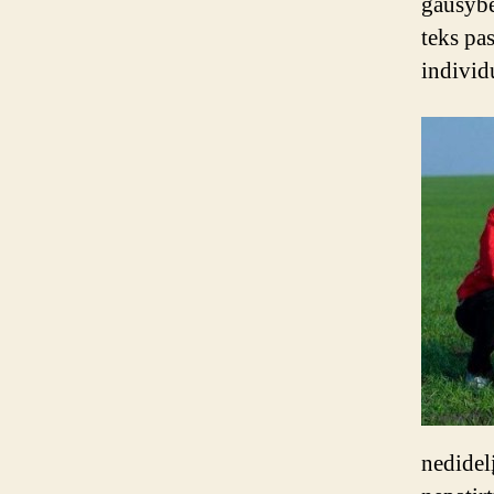
gausy
teks pas
individ
nedidel