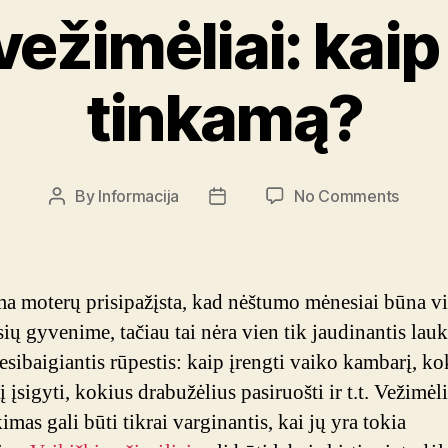
vežimėliai: kaip 
tinkamą?
on
By
Informacija
No Comments
Post
Post
Vaikišk
author
date
vežimėl
kaip
išsirink
 moterų prisipažįsta, kad nėštumo mėnesiai būna vi
tinka
sių gyvenime, tačiau tai nėra vien tik jaudinantis lau
esibaigiantis rūpestis: kaip įrengti vaiko kambarį, ko
 įsigyti, kokius drabužėlius pasiruošti ir t.t. Vežimėl
imas gali būti tikrai varginantis, kai jų yra tokia