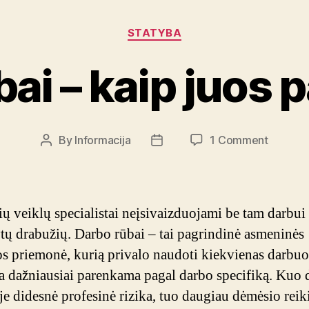
Categories
STATYBA
ai – kaip juos p
on
By
Informacija
1 Comment
Post
Post
Darbo
author
date
rūbai
–
kaip
ių veiklų specialistai neįsivaizduojami be tam darbui
juos
ytų drabužių. Darbo rūbai – tai pagrindinė asmeninės
pasirink
s priemonė, kurią privalo naudoti kiekvienas darbuo
 dažniausiai parenkama pagal darbo specifiką. Kuo 
je didesnė profesinė rizika, tuo daugiau dėmėsio reiki