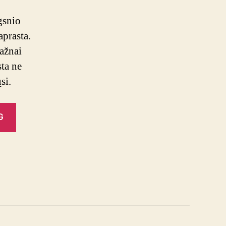
lgsnio
aprasta.
dažnai
ta ne
ųsi.
“Facebook
G
reklama”