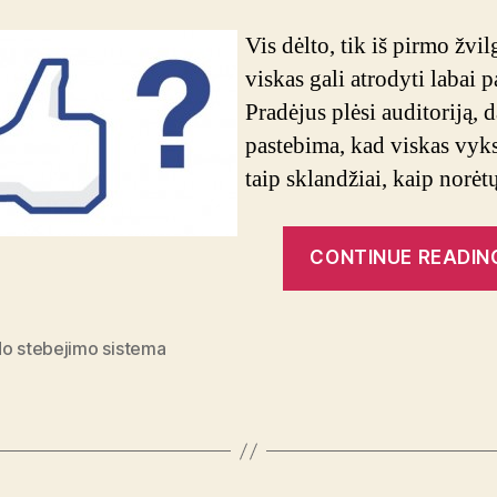
Vis dėlto, tik iš pirmo žvi
viskas gali atrodyti labai p
Pradėjus plėsi auditoriją, 
pastebima, kad viskas vyks
taip sklandžiai, kaip norėt
CONTINUE READIN
do stebejimo sistema