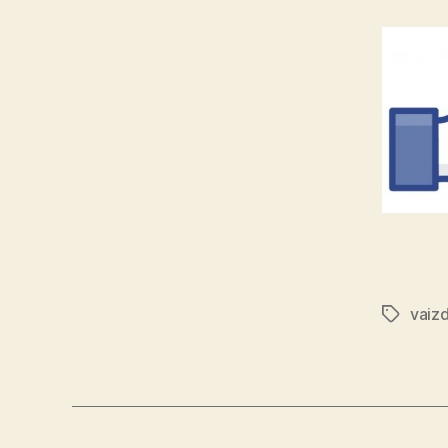
vaiz
Tags