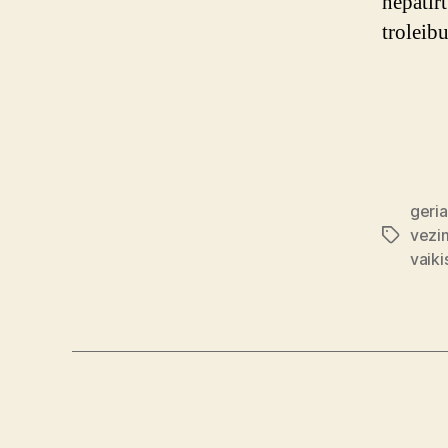
nepatir
troleibu
geria
vezi
Tags
vaiki