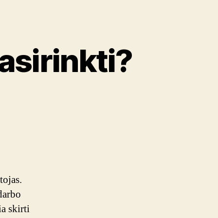
asirinkti?
ti?
tojas.
darbo
a skirti