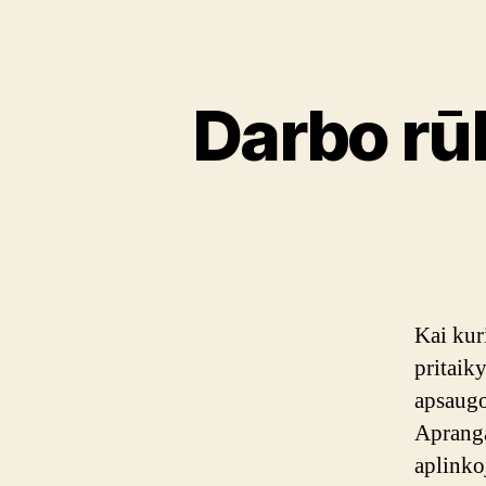
Darbo rūb
Kai kur
pritaik
apsaugo
Apranga
aplinko