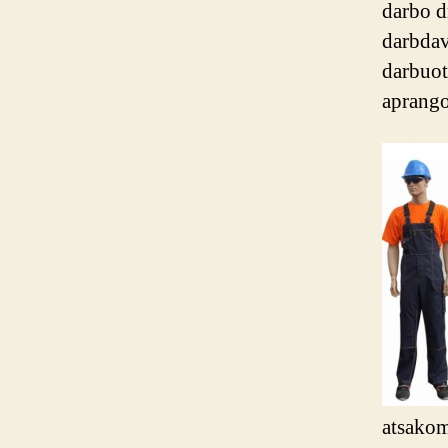
darbo d
darbdav
darbuot
aprango
atsakom