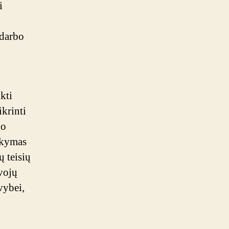
i
 darbo
kti
ikrinti
bo
ikymas
 teisių
vojų
vybei,