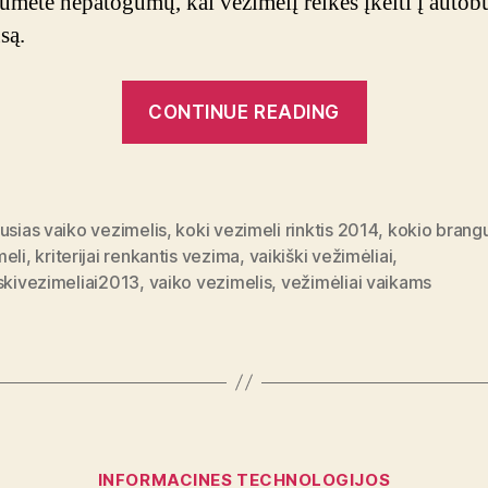
tumėte nepatogumų, kai vežimėlį reikės įkelti į autob
są.
“Vaikiški
CONTINUE READING
vežimėliai:
kaip
išsirinkti
tinkamą?”
usias vaiko vezimelis
,
koki vezimeli rinktis 2014
,
kokio bran
meli
,
kriterijai renkantis vezima
,
vaikiški vežimėliai
,
skivezimeliai2013
,
vaiko vezimelis
,
vežimėliai vaikams
Categories
INFORMACINES TECHNOLOGIJOS