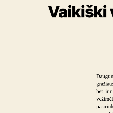
Vaikiški 
Dauguma
gražiau
bet ir n
vežimėlį
pasirink