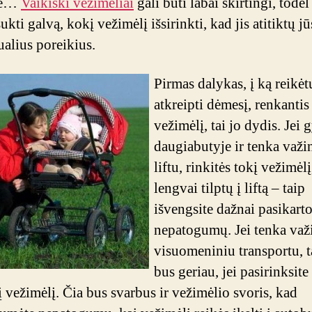
bė…
Vaikiški vežimėliai
gali būti labai skirtingi, todė
ukti galvą, kokį vežimėlį išsirinkti, kad jis atitiktų j
ualius poreikius.
Pirmas dalykas, į ką reikėt
atkreipti dėmesį, renkantis
vežimėlį, tai jo dydis. Jei
daugiabutyje ir tenka važin
liftu, rinkitės tokį vežimėlį
lengvai tilptų į liftą – taip
išvengsite dažnai pasikart
nepatogumų. Jei tenka važ
visuomeniniu transportu, t
bus geriau, jei pasirinksite
į vežimėlį. Čia bus svarbus ir vežimėlio svoris, kad