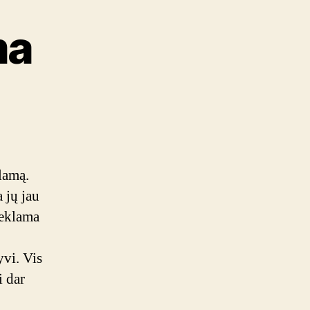
ma
ook
ma
lamą.
 jų jau
 reklama
yvi. Vis
i dar