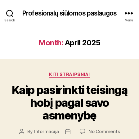
Profesionalų siūlomos paslaugos
Search
Menu
Month:
April 2025
Categories
KITI STRAIPSNIAI
Kaip pasirinkti teisingą
hobį pagal savo
asmenybę
on
By
Informacija
No Comments
Post
Post
Kaip
author
date