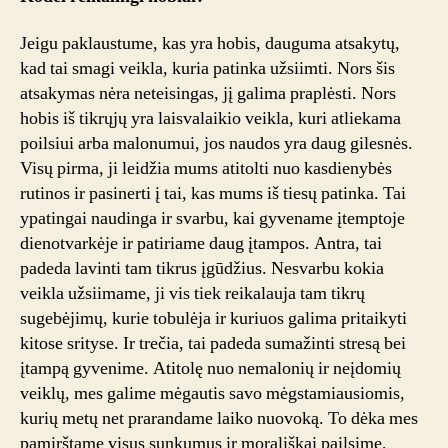
Jeigu paklaustume, kas yra hobis, dauguma atsakytų,
kad tai smagi veikla, kuria patinka užsiimti. Nors šis
atsakymas nėra neteisingas, jį galima praplėsti. Nors
hobis iš tikrųjų yra laisvalaikio veikla, kuri atliekama
poilsiui arba malonumui, jos naudos yra daug gilesnės.
Visų pirma, ji leidžia mums atitolti nuo kasdienybės
rutinos ir pasinerti į tai, kas mums iš tiesų patinka. Tai
ypatingai naudinga ir svarbu, kai gyvename įtemptoje
dienotvarkėje ir patiriame daug įtampos. Antra, tai
padeda lavinti tam tikrus įgūdžius. Nesvarbu kokia
veikla užsiimame, ji vis tiek reikalauja tam tikrų
sugebėjimų, kurie tobulėja ir kuriuos galima pritaikyti
kitose srityse. Ir trečia, tai padeda sumažinti stresą bei
įtampą gyvenime. Atitolę nuo nemalonių ir neįdomių
veiklų, mes galime mėgautis savo mėgstamiausiomis,
kurių metų net prarandame laiko nuovoką. To dėka mes
pamirštame visus sunkumus ir morališkai pailsime,