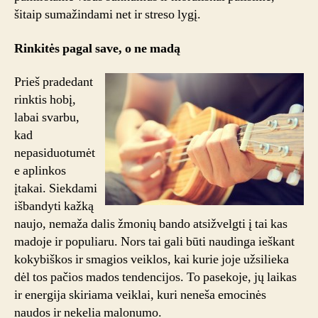
šitaip sumažindami net ir streso lygį.
Rinkitės pagal save, o ne madą
Prieš pradedant
rinktis hobį,
labai svarbu,
kad
nepasiduotumėt
e aplinkos
įtakai. Siekdami
išbandyti kažką
naujo, nemaža dalis žmonių bando atsižvelgti į tai kas
madoje ir populiaru. Nors tai gali būti naudinga ieškant
kokybiškos ir smagios veiklos, kai kurie joje užsilieka
dėl tos pačios mados tendencijos. To pasekoje, jų laikas
ir energija skiriama veiklai, kuri neneša emocinės
naudos ir nekelia malonumo.