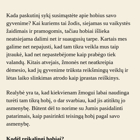
pasirinkt
teisingą
Kada paskutinį sykį susimąstėte apie hobius savo
hobį
gyvenime? Kai kuriems tai žodis, siejamas su vaikystės
pagal
žaidimais ir pramogomis, tačiau hobiai išlieka
savo
neatsiejama dalimi net ir suaugusių tarpe. Kartais mes
asmeny
galime net nepajusti, kad tam tikra veikla mus taip
įtraukė, kad net nepastebėjome kaip prabėgo tiek
valandų. Kitais atvejais, žmonės net neatkreipia
dėmesio, kad jų gyvenime trūksta reikšmingų veiklų ir
lėtas laiko slinkimas atrodo kaip įprastas reiškinys.
Realybė yra ta, kad kiekvienam žmogui labai naudinga
turėti tam tikrą hobį, o dar svarbiau, kad jis atitiktų jo
asmenybę. Būtent dėl to norime su Jumis pasidalinti
patarimais, kaip pasirinkti teisingą hobį pagal savo
asmenybę.
Kodėl reikalingi hobiai?