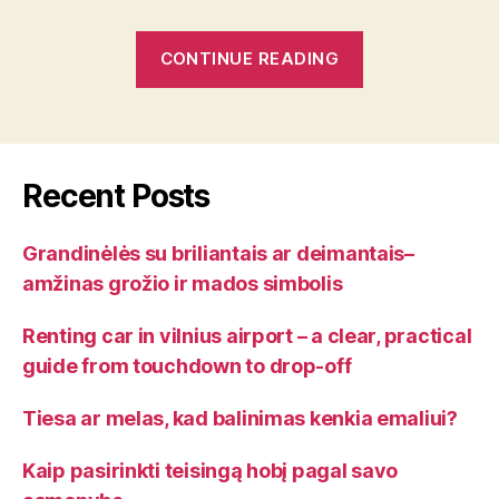
“Kaip
CONTINUE READING
pasirinkti
teisingą
hobį
pagal
Recent Posts
savo
asmenybę”
Grandinėlės su briliantais ar deimantais–
amžinas grožio ir mados simbolis
Renting car in vilnius airport – a clear, practical
guide from touchdown to drop-off
Tiesa ar melas, kad balinimas kenkia emaliui?
Kaip pasirinkti teisingą hobį pagal savo