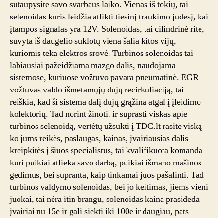
sutaupysite savo svarbaus laiko. Vienas iš tokių, tai
selenoidas kuris leidžia atlikti tiesinį traukimo judesį, kai
įtampos signalas yra 12V. Solenoidas, tai cilindrinė ritė,
suvyta iš daugelio suklotų viena šalia kitos vijų,
kuriomis teka elektros srovė. Turbinos solenoidas tai
labiausiai pažeidžiama mazgo dalis, naudojama
sistemose, kuriuose vožtuvo pavara pneumatinė. EGR
vožtuvas valdo išmetamųjų dujų recirkuliaciją, tai
reiškia, kad ši sistema dalį dujų grąžina atgal į įleidimo
kolektorių. Tad norint žinoti, ir suprasti viskas apie
turbinos selenoidą, vertėtų užsukti į TDC.lt rasite viską
ko jums reikės, paslaugas, kainas, įvairiausias dalis
kreipkitės į šiuos specialistus, tai kvalifikuota komanda
kuri puikiai atlieka savo darbą, puikiai išmano mašinos
gedimus, bei supranta, kaip tinkamai juos pašalinti. Tad
turbinos valdymo solenoidas, bei jo keitimas, jiems vieni
juokai, tai nėra itin brangu, solenoidas kaina prasideda
įvairiai nu 15e ir gali siekti iki 100e ir daugiau, pats