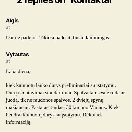
says:
Algis
at
Dar ne padėjot. Tikiosi padėsit, busiu laiumingas.
says:
Vytautas
at
Laba diena,
kiek kainuotų lauko durys preliminariai su įstatymu.
Durų išmatavimai standartiniai. Spalva tamsesnė ruda ar
juoda, tik ne raudonos spalvos. 2 dviejų spynų
mažiausiai. Pastatas randasi 30 km nuo Viniaus. Kiek
bendrai kainuotų durys su įstatymu. Dėkui už
informaciją.