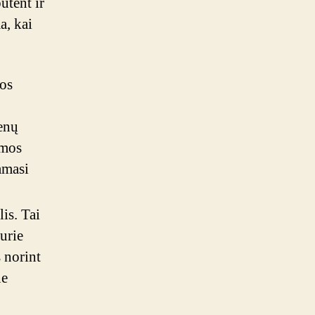
ūtent ir
a, kai
nos
enų
omos
amasi
is. Tai
kurie
 norint
ne