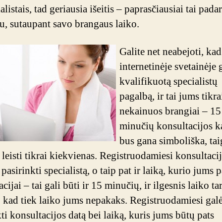
alistais, tad geriausia išeitis – paprasčiausiai tai padar
tu, sutaupant savo brangaus laiko.
Galite net neabejoti, kad
internetinėje svetainėje 
kvalifikuotą specialistų
pagalbą, ir tai jums tikra
nekainuos brangiai – 15
minučių konsultacijos k
bus gana simboliška, taig
 leisti tikrai kiekvienas. Registruodamiesi konsultacij
 pasirinkti specialistą, o taip pat ir laiką, kurio jums 
cijai – tai gali būti ir 15 minučių, ir ilgesnis laiko tar
 kad tiek laiko jums nepakaks. Registruodamiesi galė
ti konsultacijos datą bei laiką, kuris jums būtų pats