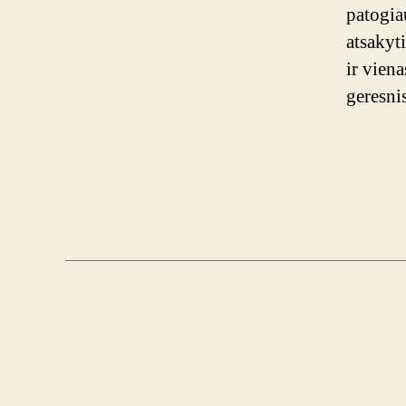
patogiau
atsakyti
ir viena
geresni