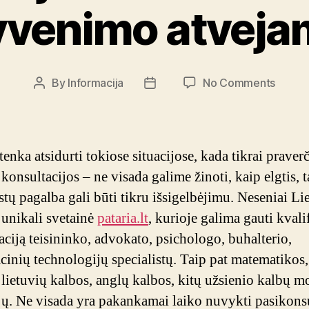
yvenimo atveja
on
By
Informacija
No Comments
Post
Post
Konsul
author
date
intern
–
visiem
tenka atsidurti tokiose situacijose, kada tikrai praverč
gyven
 konsultacijos – ne visada galime žinoti, kaip elgtis, t
atvej
istų pagalba gali būti tikru išsigelbėjimu. Neseniai Li
 unikali svetainė
pataria.lt
, kurioje galima gauti kvali
aciją teisininko, advokato, psichologo, buhalterio,
cinių technologijų specialistų. Taip pat matematikos,
, lietuvių kalbos, anglų kalbos, kitų užsienio kalbų m
jų. Ne visada yra pakankamai laiko nuvykti pasikons