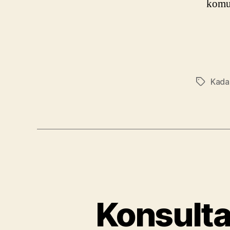
komun
Kadas
Tags
Konsulta