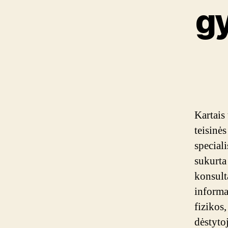
g
Kartais 
teisinės
special
sukurta
konsult
informa
fizikos
dėstyto