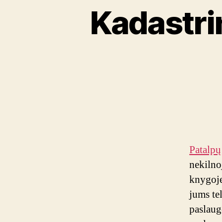
Kadastrin
Patalpų
nekilno
knygoje
jums te
paslaug