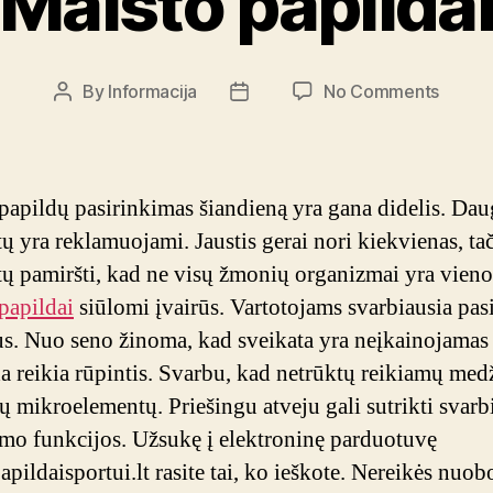
Maisto papilda
on
By
Informacija
No Comments
Post
Post
Maisto
author
date
papild
papildų pasirinkimas šiandieną yra gana didelis. Dau
ų yra reklamuojami. Jaustis gerai nori kiekvienas, ta
tų pamiršti, kad ne visų žmonių organizmai yra vieno
papildai
siūlomi įvairūs. Vartotojams svarbiausia pasi
s. Nuo seno žinoma, kad sveikata yra neįkainojamas 
da reikia rūpintis. Svarbu, kad netrūktų reikiamų med
ų mikroelementų. Priešingu atveju gali sutrikti svarb
mo funkcijos. Užsukę į elektroninę parduotuvę
pildaisportui.lt rasite tai, ko ieškote. Nereikės nuob