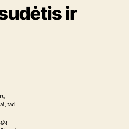
sudėtis ir
iniai
mai:
s
nkimas
rų
ai, tad
ngų