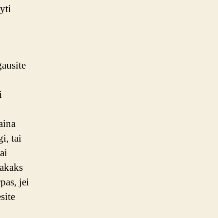
yti
gausite
i
aina
i, tai
ai
pakaks
pas, jei
site