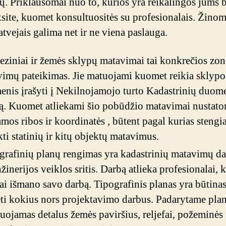
ų. Priklausomai nuo to, kurios yra reikalingos jums b
ksite, kuomet konsultuositės su profesionalais. Žinom
atvejais galima net ir ne viena paslauga.
ziniai ir žemės sklypų matavimai tai konkrečios zo
imų pateikimas. Jie matuojami kuomet reikia sklypo
nis įrašyti į Nekilnojamojo turto Kadastrinių duom
ą. Kuomet atliekami šio pobūdžio matavimai nustat
amos ribos ir koordinatės , būtent pagal kurias stengi
ti statinių ir kitų objektų matavimus.
rafinių planų rengimas yra kadastrinių matavimų dal
nžinerijos veiklos sritis. Darbą atlieka profesionalai, 
ai išmano savo darbą. Tipografinis planas yra būtinas
ti kokius nors projektavimo darbus. Padarytame pla
uojamas detalus žemės paviršius, reljefai, požeminės