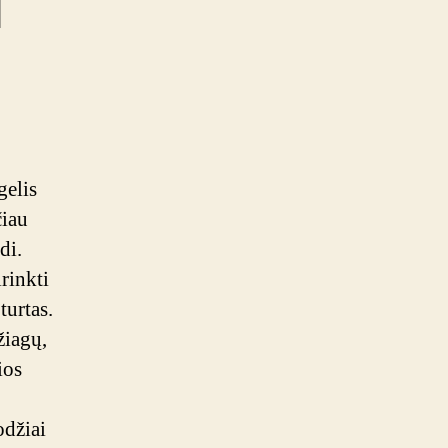
i
ai
gelis
čiau
di.
rinkti
turtas.
žiagų,
ios
odžiai