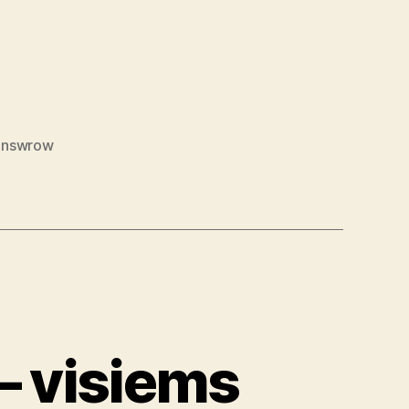
sonswrow
”
– visiems