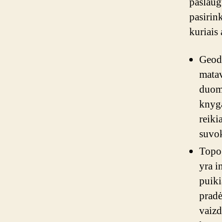
paslaug
pasirin
kuriais 
Geode
matav
duome
knyg
reiki
suvok
Topog
yra i
puiki
pradė
vaizd