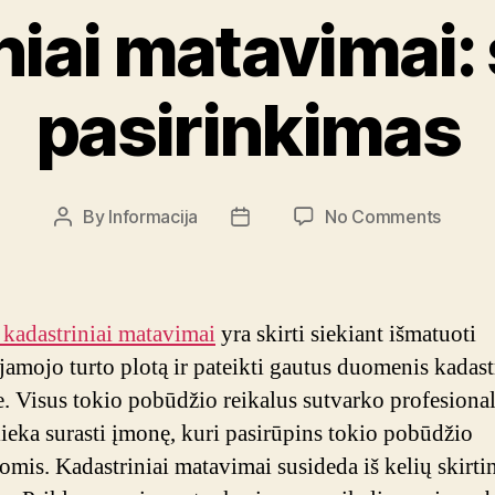
iai matavimai: 
pasirinkimas
on
By
Informacija
No Comments
Post
Post
Kadastr
author
date
matavi
sudėti
ir
 kadastriniai matavimai
yra skirti siekiant išmatuoti
pasiri
jamojo turto plotą ir pateikti gautus duomenis kadast
. Visus tokio pobūdžio reikalus sutvarko profesional
lieka surasti įmonę, kuri pasirūpins tokio pobūdžio
omis. Kadastriniai matavimai susideda iš kelių skirti