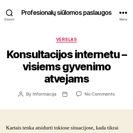
Profesionalų siūlomos paslaugos
Search
Menu
Categories
VERSLAS
Konsultacijos internetu –
visiems gyvenimo
atvejams
on
By
Informacija
No Comments
Post
Post
Konsulta
author
date
internet
–
visiems
gyvenim
Kartais tenka atsidurti tokiose situacijose, kada tikrai
atvejam