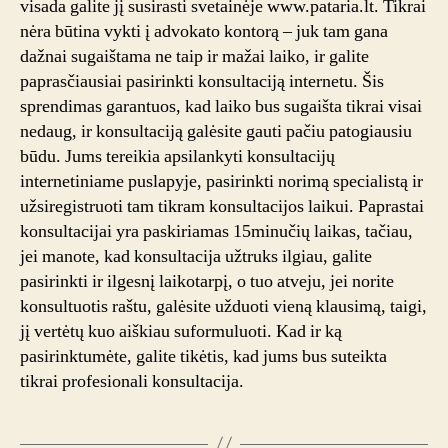
visada galite jį susirasti svetainėje www.pataria.lt. Tikrai
nėra būtina vykti į advokato kontorą – juk tam gana
dažnai sugaištama ne taip ir mažai laiko, ir galite
paprasčiausiai pasirinkti konsultaciją internetu. Šis
sprendimas garantuos, kad laiko bus sugaišta tikrai visai
nedaug, ir konsultaciją galėsite gauti pačiu patogiausiu
būdu. Jums tereikia apsilankyti konsultacijų
internetiniame puslapyje, pasirinkti norimą specialistą ir
užsiregistruoti tam tikram konsultacijos laikui. Paprastai
konsultacijai yra paskiriamas 15minučių laikas, tačiau,
jei manote, kad konsultacija užtruks ilgiau, galite
pasirinkti ir ilgesnį laikotarpį, o tuo atveju, jei norite
konsultuotis raštu, galėsite užduoti vieną klausimą, taigi,
jį vertėtų kuo aiškiau suformuluoti. Kad ir ką
pasirinktumėte, galite tikėtis, kad jums bus suteikta
tikrai profesionali konsultacija.