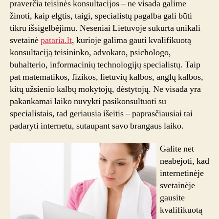
praverčia teisinės konsultacijos – ne visada galime
žinoti, kaip elgtis, taigi, specialistų pagalba gali būti
tikru išsigelbėjimu. Neseniai Lietuvoje sukurta unikali
svetainė
pataria.lt
, kurioje galima gauti kvalifikuotą
konsultaciją teisininko, advokato, psichologo,
buhalterio, informacinių technologijų specialistų. Taip
pat matematikos, fizikos, lietuvių kalbos, anglų kalbos,
kitų užsienio kalbų mokytojų, dėstytojų. Ne visada yra
pakankamai laiko nuvykti pasikonsultuoti su
specialistais, tad geriausia išeitis – paprasčiausiai tai
padaryti internetu, sutaupant savo brangaus laiko.
Galite net
neabejoti, kad
internetinėje
svetainėje
gausite
kvalifikuotą