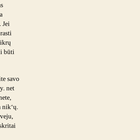
as
a
 Jei
rasti
tikrų
i būti
te savo
y. net
nete,
 nik‘ų.
tveju,
skritai