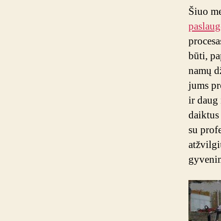
Šiuo me
paslau
procesa
būti, p
namų dž
jums pr
ir daug 
daiktus
su prof
atžvilg
gyvenim