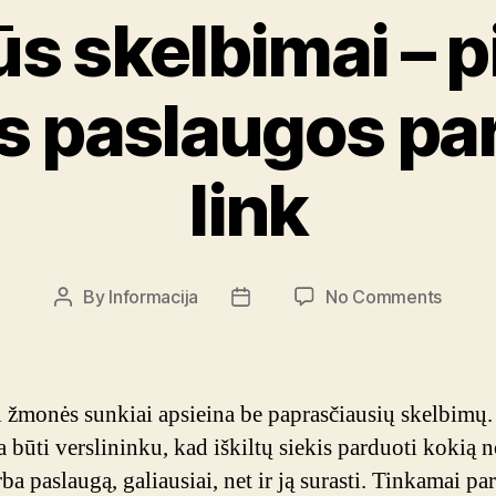
ūs skelbimai – 
s paslaugos p
link
on
By
Informacija
No Comments
Post
Post
Idealū
author
date
skelbi
–
pirmas
i žmonės sunkiai apsieina be paprasčiausių skelbimų.
žingsn
a būti verslininku, kad iškiltų siekis parduoti kokią n
paslau
ba paslaugą, galiausiai, net ir ją surasti. Tinkamai par
parda