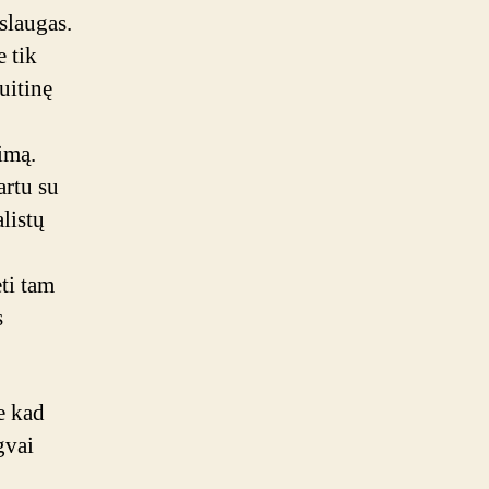
aslaugas.
e tik
uitinę
imą.
artu su
alistų
ti tam
s
e kad
gvai