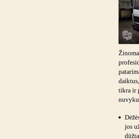
Žinoma,
profesio
patarima
daiktus
tikra i
nuvykus 
Dėžės
jos u
dūžta