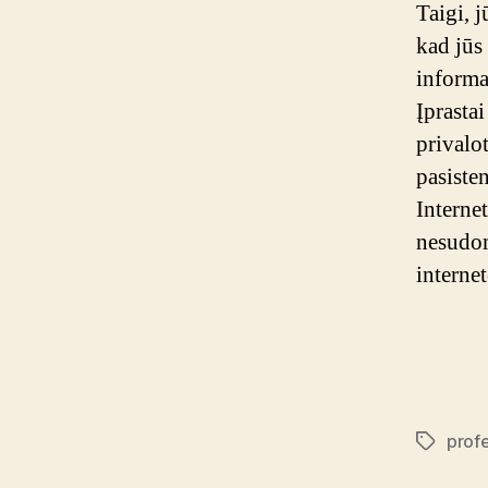
Taigi, j
kad jūs 
informa
Įprasta
privalo
pasisten
Interne
nesudom
interne
profe
Tags