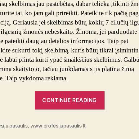
ūsų skelbimas jau pastebėtas, dabar telieka įtikinti ž
turite tai, ko jam gali prireikti. Pateikite tik pačią pa
ciją. Geriausia jei skelbimas būtų kokių 7 eilučių il
i ilgesnių žmonės nebeskaito. Žinoma, jei parduodate
te pateikti daugiau detalios informacijos. Taip pat
kite sukurti tokį skelbimą, kuris būtų tikrai įsimintin
te labai plinta kurti ypač šmaikščius skelbimus. Galbū
ina skaitytojo, tačiau juokdamasis jis platina žinią
te. Taip vykdoma reklama.
“Idealūs
CONTINUE READING
skelbimai
–
pirmas
siju pasaulis
,
www profesijupasaulis lt
žingsnis