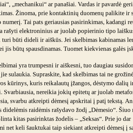
iai“, „mechanikui“ ar panašiai. Vardas ir pavardė geri
kimas. Žinoma, prie kontaktinių duomenų palikite ir 
o numerį. Tai pats geriausias pasirinkimas, kadangi re
 rašyti elektroninius ar juolab popierinio tipo laišku
 turi būti dideli ir aiškūs. Jei skelbimas kabinamas le
jei jis būtų spausdinamas. Tuomet kiekvienas galės įsk
lbimai yra trumpesni ir aiškesni, tuo daugiau susid
jie sulaukia. Supraskite, kad skelbimas tai ne grožin
ros kūrinys, kuris reikalautų įžangos, dėstymo dalių i
. Svarbiausia, nereikia jokių epitetų ar juolab metafo
ia, svarbu atkreipti dėmesį apskritai į patį tekstą. A
s didelėmis raidėmis rašydavo žodį „Dėmesio“. Šiuo
linta kitas pasirinktas žodelis – „Seksas“. Prie jo dar
 net keli šauktukai taip siekiant atkreipti dėmesį į s