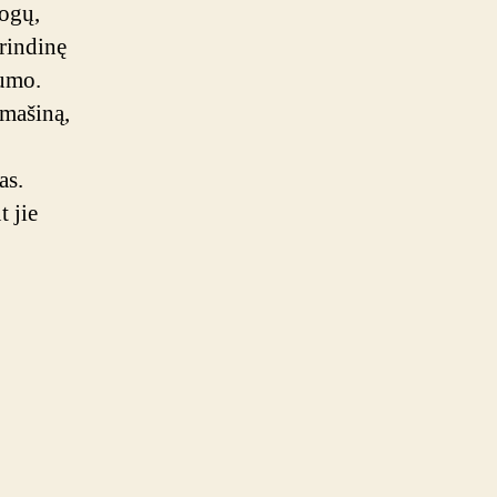
mogų,
grindinę
gumo.
 mašiną,
as.
t jie