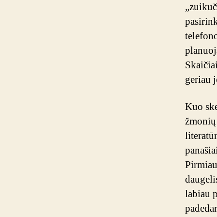
„zuikuč
pasirin
telefon
planuoja
Skaičiai
geriau 
Kuo ske
žmonių 
literatū
panašiai
Pirmiaus
daugeli
labiau p
padedami