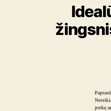
Ideal
žingsni
Paprast
Nereiki
prekę ar