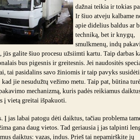
dažnai teikia ir tokias p
Ir šiuo atveju kalbame n
apie didelius baldus ar b
techniką, bet ir knygų,
smulkmenų, indų pakav
 jūs galite šiuo procesu užsiimti kartu. Taip darbas k
nalais bus pigesnis ir greitesnis. Jei naudositės speci
i, tai pasidalins savo žiniomis ir taip pavyks susidėti
, kad jie nesudužtų vežimo metu. Taip pat, būtina turė
r pakavimo mechanizmą, kuris padės reikiamus daiktu
į vietą greitai išpakuoti.
. Į jas labai patogu dėti daiktus, tačiau problema tam
žima gana daug vietos. Tad geriausia į jas talpinti len
mus daiktus: vazas, indus. Prieš tai nepamirškite jų