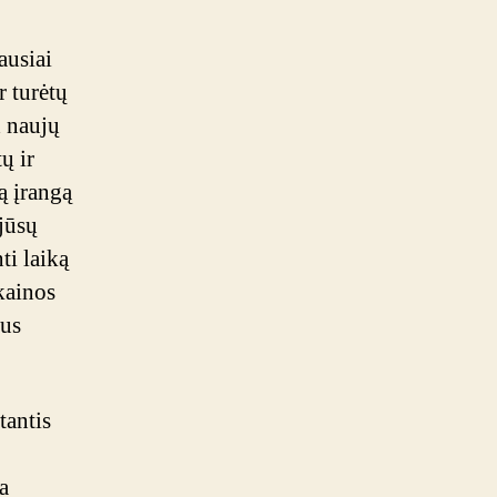
ausiai
r turėtų
d naujų
ų ir
ą įrangą
 jūsų
ti laiką
kainos
jus
tantis
a