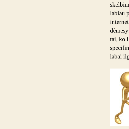
skelbim
labiau 
interne
dėmesys
tai, ko 
specifin
labai i