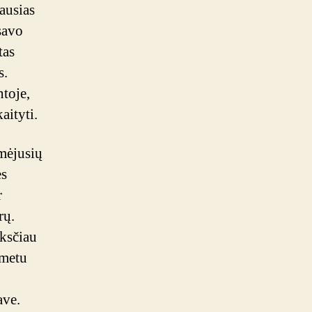
ausias
savo
tas
s.
ntoje,
aityti.
omėjusių
ės
r
rų.
nksčiau
 metu
ave.