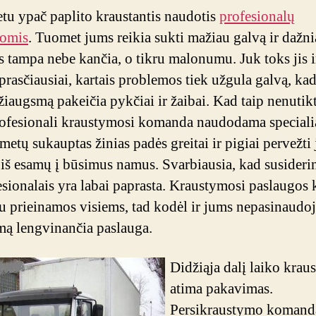
iki
tu ypač paplito kraustantis naudotis
profesionalų
namų
gomis
. Tuomet jums reikia sukti mažiau galvą ir dažni
sąlygų
s tampa nebe kančia, o tikru malonumu. Juk toks jis i
aprasčiausiai, kartais problemos tiek užgula galvą, ka
iaugsmą pakeičia pykčiai ir žaibai. Kad taip nenutikt
ofesionali kraustymosi komanda naudodama speciali
metų sukauptas žinias padės greitai ir pigiai pervežti
 iš esamų į būsimus namus. Svarbiausia, kad susiderin
esionalais yra labai paprasta. Kraustymosi paslaugos 
iu prieinamos visiems, tad kodėl ir jums nepasinaudo
ą lengvinančia paslauga.
Didžiąja dalį laiko kraus
atima pakavimas.
Persikraustymo komand