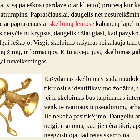
link
ai visą paieškos (pardavėjo ar kliento) procesą kur k
patrumpins. Paprasčiausiai, daugelis net nesureikšmin
te ar paprasčiausiai
skelbimų lentose
kabančių lapelių.
 netyčia nukrypsta, daugelis džiaugiasi, kad pavyko 
ilgai ieškojo. Visgi, skelbimo rašymas reikalauja tam 
ių žinių, informacijos. Kitu atveju jūsų skelbimas gal
lgai neveiksmingas.
Rašydamas skelbimą visada naudoki
tikruosius identifikavimo žodžius, t.
jei ir skelbimas bus talpinamas inter
venkite įvairiausių pseudonimų arba
Jie nekelia pasitikėjimo. Daugeliu a
netgi, manoma, kad jie nėra tikri, ap
neegzistuoja, tad retas skambina