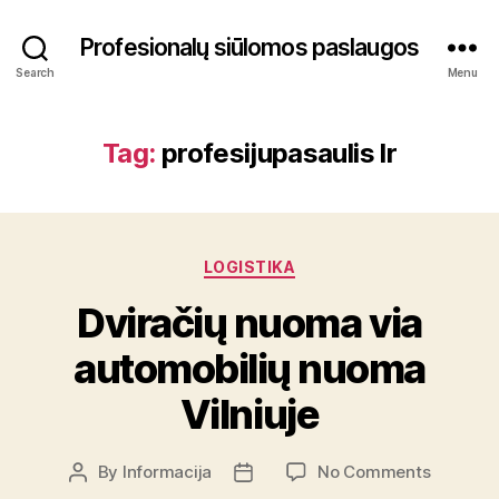
Profesionalų siūlomos paslaugos
Search
Menu
Tag:
profesijupasaulis lr
Categories
LOGISTIKA
Dviračių nuoma via
automobilių nuoma
Vilniuje
on
By
Informacija
No Comments
Post
Post
Dviračių
author
date