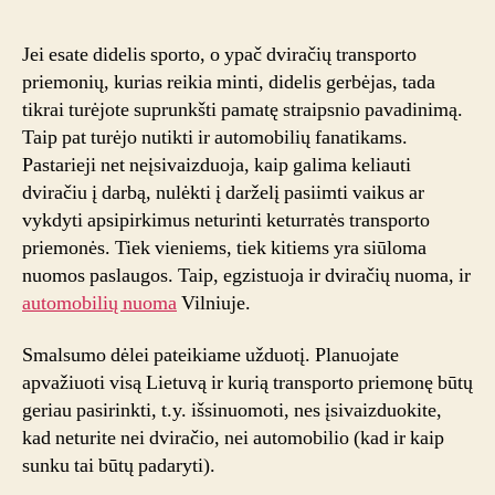
nuoma
via
Jei esate didelis sporto, o ypač dviračių transporto
automobi
priemonių, kurias reikia minti, didelis gerbėjas, tada
nuoma
tikrai turėjote suprunkšti pamatę straipsnio pavadinimą.
Vilniuje
Taip pat turėjo nutikti ir automobilių fanatikams.
Pastarieji net neįsivaizduoja, kaip galima keliauti
dviračiu į darbą, nulėkti į darželį pasiimti vaikus ar
vykdyti apsipirkimus neturinti keturratės transporto
priemonės. Tiek vieniems, tiek kitiems yra siūloma
nuomos paslaugos. Taip, egzistuoja ir dviračių nuoma, ir
automobilių nuoma
Vilniuje.
Smalsumo dėlei pateikiame užduotį. Planuojate
apvažiuoti visą Lietuvą ir kurią transporto priemonę būtų
geriau pasirinkti, t.y. išsinuomoti, nes įsivaizduokite,
kad neturite nei dviračio, nei automobilio (kad ir kaip
sunku tai būtų padaryti).