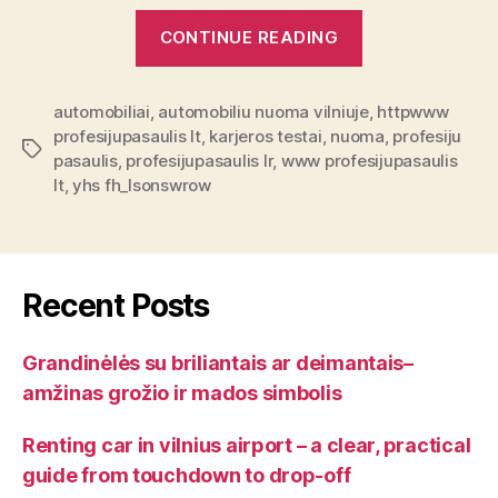
“Dviračių
CONTINUE READING
nuoma
via
automobiliai
,
automobiliu nuoma vilniuje
automobilių
,
httpwww
profesijupasaulis lt
,
karjeros testai
,
nuoma
,
profesiju
nuoma
Tags
pasaulis
,
profesijupasaulis lr
,
www profesijupasaulis
Vilniuje”
lt
,
yhs fh_lsonswrow
Recent Posts
Grandinėlės su briliantais ar deimantais–
amžinas grožio ir mados simbolis
Renting car in vilnius airport – a clear, practical
guide from touchdown to drop-off