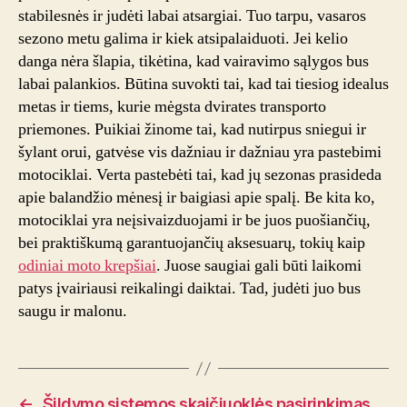
stabilesnės ir judėti labai atsargiai. Tuo tarpu, vasaros
sezono metu galima ir kiek atsipalaiduoti. Jei kelio
danga nėra šlapia, tikėtina, kad vairavimo sąlygos bus
labai palankios. Būtina suvokti tai, kad tai tiesiog idealus
metas ir tiems, kurie mėgsta dvirates transporto
priemones. Puikiai žinome tai, kad nutirpus sniegui ir
šylant orui, gatvėse vis dažniau ir dažniau yra pastebimi
motociklai. Verta pastebėti tai, kad jų sezonas prasideda
apie balandžio mėnesį ir baigiasi apie spalį. Be kita ko,
motociklai yra neįsivaizduojami ir be juos puošiančių,
bei praktiškumą garantuojančių aksesuarų, tokių kaip
odiniai moto krepšiai
. Juose saugiai gali būti laikomi
patys įvairiausi reikalingi daiktai. Tad, judėti juo bus
saugu ir malonu.
←
Šildymo sistemos skaičiuoklės pasirinkimas