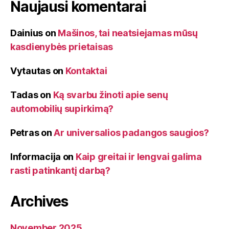
Naujausi komentarai
Dainius
on
Mašinos, tai neatsiejamas mūsų
kasdienybės prietaisas
Vytautas
on
Kontaktai
Tadas
on
Ką svarbu žinoti apie senų
automobilių supirkimą?
Petras
on
Ar universalios padangos saugios?
Informacija
on
Kaip greitai ir lengvai galima
rasti patinkantį darbą?
Archives
November 2025