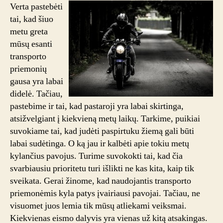
Verta pastebėti
tai, kad šiuo
metu greta
mūsų esanti
transporto
priemonių
gausa yra labai
didelė. Tačiau,
pastebime ir tai, kad pastaroji yra labai skirtinga,
atsižvelgiant į kiekvieną metų laikų. Tarkime, puikiai
suvokiame tai, kad judėti paspirtuku žiemą gali būti
labai sudėtinga. O ką jau ir kalbėti apie tokiu metų
kylančius pavojus. Turime suvokokti tai, kad čia
svarbiausiu prioritetu turi išlikti ne kas kita, kaip tik
sveikata. Gerai žinome, kad naudojantis transporto
priemonėmis kyla patys įvairiausi pavojai. Tačiau, ne
visuomet juos lemia tik mūsų atliekami veiksmai.
Kiekvienas eismo dalyvis yra vienas už kitą atsakingas.