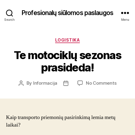
Profesionalų siūlomos paslaugos
Search
Menu
Categories
LOGISTIKA
Te motociklų sezonas
prasideda!
on
By
Informacija
No Comments
Post
Post
Te
author
date
motocikl
sezonas
prasided
Kaip transporto priemonių pasirinkimą lemia metų
laikai?