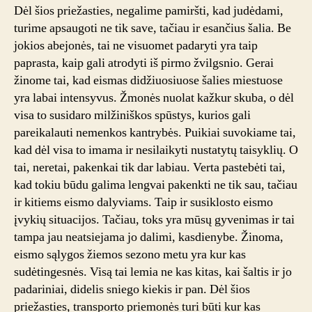
Dėl šios priežasties, negalime pamiršti, kad judėdami,
turime apsaugoti ne tik save, tačiau ir esančius šalia. Be
jokios abejonės, tai ne visuomet padaryti yra taip
paprasta, kaip gali atrodyti iš pirmo žvilgsnio. Gerai
žinome tai, kad eismas didžiuosiuose šalies miestuose
yra labai intensyvus. Žmonės nuolat kažkur skuba, o dėl
visa to susidaro milžiniškos spūstys, kurios gali
pareikalauti nemenkos kantrybės. Puikiai suvokiame tai,
kad dėl visa to imama ir nesilaikyti nustatytų taisyklių. O
tai, neretai, pakenkai tik dar labiau. Verta pastebėti tai,
kad tokiu būdu galima lengvai pakenkti ne tik sau, tačiau
ir kitiems eismo dalyviams. Taip ir susiklosto eismo
įvykių situacijos. Tačiau, toks yra mūsų gyvenimas ir tai
tampa jau neatsiejama jo dalimi, kasdienybe. Žinoma,
eismo sąlygos žiemos sezono metu yra kur kas
sudėtingesnės. Visą tai lemia ne kas kitas, kai šaltis ir jo
padariniai, didelis sniego kiekis ir pan. Dėl šios
priežasties, transporto priemonės turi būti kur kas