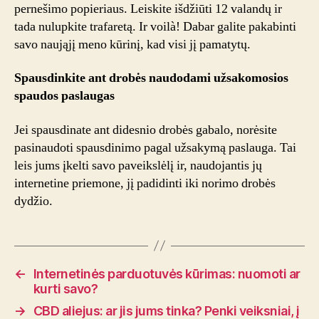
pernešimo popieriaus. Leiskite išdžiūti 12 valandų ir
tada nulupkite trafaretą. Ir voilà! Dabar galite pakabinti
savo naująjį meno kūrinį, kad visi jį pamatytų.
Spausdinkite ant drobės naudodami užsakomosios
spaudos paslaugas
Jei spausdinate ant didesnio drobės gabalo, norėsite
pasinaudoti spausdinimo pagal užsakymą paslauga. Tai
leis jums įkelti savo paveikslėlį ir, naudojantis jų
internetine priemone, jį padidinti iki norimo drobės
dydžio.
←
Internetinės parduotuvės kūrimas: nuomoti ar
kurti savo?
→
CBD aliejus: ar jis jums tinka? Penki veiksniai, į