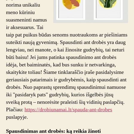
norima unikaliu
meno kūriniu
suasmeninti namus
ir aksesuarus. Tai
taip pat puikus būdas senoms nuotraukoms ar piešiniams
suteikti naują gyvenimą. Spausdinti ant drobės yra daug
lengviau, nei manote, o kai žinosite gudrybių, tai neturi
būti baisu! Jei jums patinka spausdinimo ant drobės
idėja, bet baiminatės, kad bus sunku ir netvarkinga,
skaitykite toliau! Šiame tinklaraščio įraše pasidalysime
geriausiais patarimais ir gudrybėmis, kaip spausdinti ant
drobės. Nuo paprastų sprendimų spausdinimui namuose
iki "pasidaryk pats" gudrybių, kurios išgelbės jūsų
sveiką protą – nenorėsite praleisti šių vidinių paslapčių.
Plačiau:
https://drobiunamai.lt/spauda-ant-drobes
puslapyje.
Spausdinimas ant drobės: ką reikia žinoti