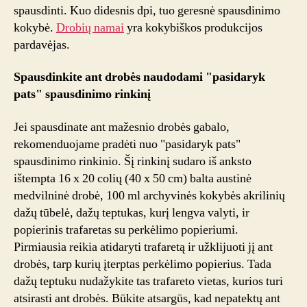
spausdinti. Kuo didesnis dpi, tuo geresnė spausdinimo
kokybė.
Drobių namai
yra kokybiškos produkcijos
pardavėjas.
Spausdinkite ant drobės naudodami "pasidaryk
pats" spausdinimo rinkinį
Jei spausdinate ant mažesnio drobės gabalo,
rekomenduojame pradėti nuo "pasidaryk pats"
spausdinimo rinkinio. Šį rinkinį sudaro iš anksto
ištempta 16 x 20 colių (40 x 50 cm) balta austinė
medvilninė drobė, 100 ml archyvinės kokybės akrilinių
dažų tūbelė, dažų teptukas, kurį lengva valyti, ir
popierinis trafaretas su perkėlimo popieriumi.
Pirmiausia reikia atidaryti trafaretą ir užklijuoti jį ant
drobės, tarp kurių įterptas perkėlimo popierius. Tada
dažų teptuku nudažykite tas trafareto vietas, kurios turi
atsirasti ant drobės. Būkite atsargūs, kad nepatektų ant