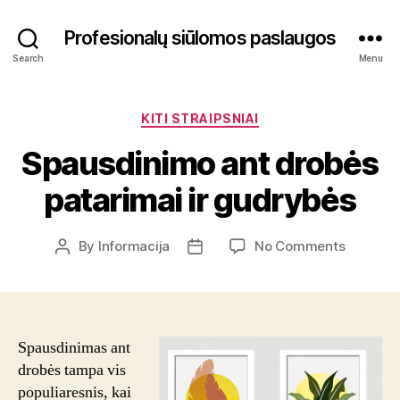
Profesionalų siūlomos paslaugos
Search
Menu
Categories
KITI STRAIPSNIAI
Spausdinimo ant drobės
patarimai ir gudrybės
on
By
Informacija
No Comments
Post
Post
Spausdi
author
date
ant
drobės
patarima
ir
Spausdinimas ant
gudrybė
drobės tampa vis
populiaresnis, kai