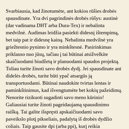
Svarbiausia, kad žinotumėte, ant kokios rūšies drobės
spausdinate. Yra dvi pagrindinės drobės rūšys: austinė
(dar vadinama DHT arba Dura-Tex) ir nebalinta
medvilnė. Audimas leidžia pasiekti didesnį ištempimą,
bet taip pat ir didesnę kainą. Nebalinta medvilnė yra
griežtesnio pynimo ir yra minkštesnė. Pasirinkimas
priklauso nuo jūsų, tačiau į tai būtinai atsižvelkite
skaičiuodami biudžetą ir planuodami spaudos projektą.
Toliau turite žinoti savo drobės dydį. Jei spausdinate ant
didelės drobės, turite būti ypač atsargūs ją
transportuodami. Būtinai naudokite tvirtas lentas ir
paminkštinimus, kad išvengtumėte bet kokių pažeidimų.
Nenorite rizikuoti sugadinti savo meno kūrinio!
Galiausiai turite žinoti pageidaujamą spausdinimo
raišką. Tai galite išspręsti apskaičiuodami savo
paveikslo plotį pikseliais, padalytą iš drobės dydžio
coliais. Taip gausite dpi (arba ppi), kurį reikia