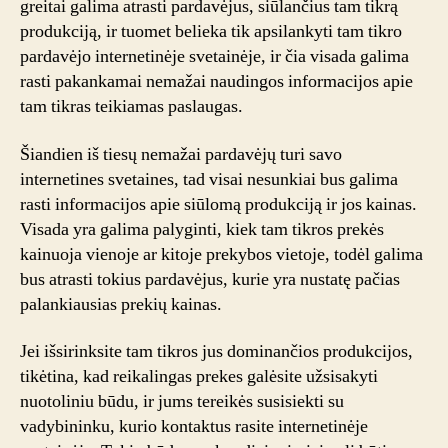
greitai galima atrasti pardavėjus, siūlančius tam tikrą
produkciją, ir tuomet belieka tik apsilankyti tam tikro
pardavėjo internetinėje svetainėje, ir čia visada galima
rasti pakankamai nemažai naudingos informacijos apie
tam tikras teikiamas paslaugas.
Šiandien iš tiesų nemažai pardavėjų turi savo
internetines svetaines, tad visai nesunkiai bus galima
rasti informacijos apie siūlomą produkciją ir jos kainas.
Visada yra galima palyginti, kiek tam tikros prekės
kainuoja vienoje ar kitoje prekybos vietoje, todėl galima
bus atrasti tokius pardavėjus, kurie yra nustatę pačias
palankiausias prekių kainas.
Jei išsirinksite tam tikros jus dominančios produkcijos,
tikėtina, kad reikalingas prekes galėsite užsisakyti
nuotoliniu būdu, ir jums tereikės susisiekti su
vadybininku, kurio kontaktus rasite internetinėje