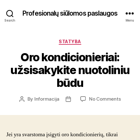
Profesionalų siūlomos paslaugos
Search
Menu
Categories
STATYBA
Oro kondicionieriai:
užsisakykite nuotoliniu
būdu
on
By
Informacija
No Comments
Post
Post
Oro
author
date
kondicion
užsisaky
nuotolini
būdu
Jei yra svarstoma įsigyti oro kondicionierių, tikrai