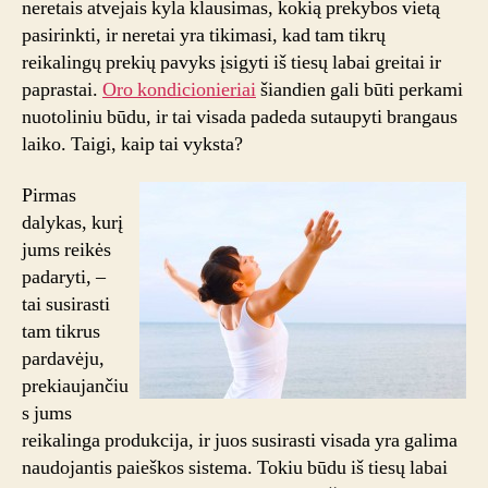
neretais atvejais kyla klausimas, kokią prekybos vietą
pasirinkti, ir neretai yra tikimasi, kad tam tikrų
reikalingų prekių pavyks įsigyti iš tiesų labai greitai ir
paprastai.
Oro kondicionieriai
šiandien gali būti perkami
nuotoliniu būdu, ir tai visada padeda sutaupyti brangaus
laiko. Taigi, kaip tai vyksta?
Pirmas
dalykas, kurį
jums reikės
padaryti, –
tai susirasti
tam tikrus
pardavėju,
prekiaujančiu
s jums
reikalinga produkcija, ir juos susirasti visada yra galima
naudojantis paieškos sistema. Tokiu būdu iš tiesų labai