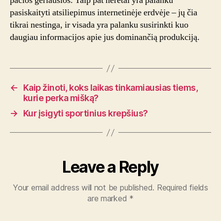
pačios geriausios. Taip pat neretai yra palanku
pasiskaityti atsiliepimus internetinėje erdvėje – jų čia
tikrai nestinga, ir visada yra palanku susirinkti kuo
daugiau informacijos apie jus dominančią produkciją.
←
Kaip žinoti, koks laikas tinkamiausias tiems,
kurie perka mišką?
→
Kur įsigyti sportinius krepšius?
Leave a Reply
Your email address will not be published.
Required fields
are marked
*