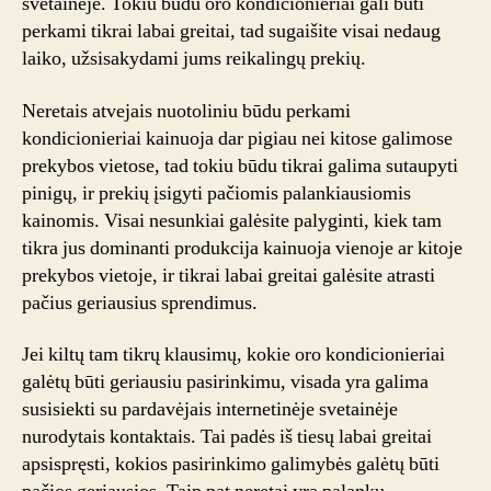
svetainėje. Tokiu būdu oro kondicionieriai gali būti
perkami tikrai labai greitai, tad sugaišite visai nedaug
laiko, užsisakydami jums reikalingų prekių.
Neretais atvejais nuotoliniu būdu perkami
kondicionieriai kainuoja dar pigiau nei kitose galimose
prekybos vietose, tad tokiu būdu tikrai galima sutaupyti
pinigų, ir prekių įsigyti pačiomis palankiausiomis
kainomis. Visai nesunkiai galėsite palyginti, kiek tam
tikra jus dominanti produkcija kainuoja vienoje ar kitoje
prekybos vietoje, ir tikrai labai greitai galėsite atrasti
pačius geriausius sprendimus.
Jei kiltų tam tikrų klausimų, kokie oro kondicionieriai
galėtų būti geriausiu pasirinkimu, visada yra galima
susisiekti su pardavėjais internetinėje svetainėje
nurodytais kontaktais. Tai padės iš tiesų labai greitai
apsispręsti, kokios pasirinkimo galimybės galėtų būti