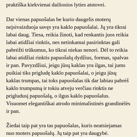
praktiška kiekvienai dailiosios lyties atstovei.
Dar vienas papuošalas be kurio daugelis moterų
neįsivaizduoja savęs yra kaklo papuošalai. Jų yra tikrai
labai daug. Tiesa, reikia žinoti, kad renkantis juos reikia
labai atidžiai rinktis, nes netinkamai pasirinktas gali
pabrėžti trūkumus, ko tikrai niekas nenori. Dėl to reikia
labai atidžiai rinktis papuošalų dydžius, formas, spalvas
ir pan. Pavyzdžiui, jeigu jūsų kaklas yra ilgas, tai jums
puikiai tiks prigludę kaklo papuošalai, o jeigu jūsų
kaklas trumpas, tai toks papuošalas tik dar labiau pabrėš
kaklo trumpumą ir tokiu atveju verčiau rinktis ne
prigludusį papuošalą, o ilgus kaklo papuošalus.
Visuomet elegantiškai atrodo minimalistinės grandinėlės
ir pan.
Žiedai taip pat yra tas papuošalas, kuris neatsiejamas
nuo moters papuošalų. Jų taip pat yra daugybė.