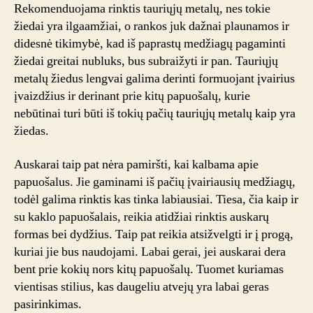
Rekomenduojama rinktis tauriųjų metalų, nes tokie
žiedai yra ilgaamžiai, o rankos juk dažnai plaunamos ir
didesnė tikimybė, kad iš paprastų medžiagų pagaminti
žiedai greitai nubluks, bus subraižyti ir pan. Tauriųjų
metalų žiedus lengvai galima derinti formuojant įvairius
įvaizdžius ir derinant prie kitų papuošalų, kurie
nebūtinai turi būti iš tokių pačių tauriųjų metalų kaip yra
žiedas.
Auskarai taip pat nėra pamiršti, kai kalbama apie
papuošalus. Jie gaminami iš pačių įvairiausių medžiagų,
todėl galima rinktis kas tinka labiausiai. Tiesa, čia kaip ir
su kaklo papuošalais, reikia atidžiai rinktis auskarų
formas bei dydžius. Taip pat reikia atsižvelgti ir į progą,
kuriai jie bus naudojami. Labai gerai, jei auskarai dera
bent prie kokių nors kitų papuošalų. Tuomet kuriamas
vientisas stilius, kas daugeliu atvejų yra labai geras
pasirinkimas.