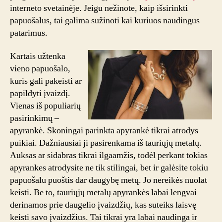
interneto svetainėje. Jeigu nežinote, kaip išsirinkti
papuošalus, tai galima sužinoti kai kuriuos naudingus
patarimus.
Kartais užtenka
vieno papuošalo,
kuris gali pakeisti ar
papildyti įvaizdį.
Vienas iš populiarių
pasirinkimų –
apyrankė. Skoningai parinkta apyrankė tikrai atrodys
puikiai. Dažniausiai ji pasirenkama iš tauriųjų metalų.
Auksas ar sidabras tikrai ilgaamžis, todėl perkant tokias
apyrankes atrodysite ne tik stilingai, bet ir galėsite tokiu
papuošalu puoštis dar daugybę metų. Jo nereikės nuolat
keisti. Be to, tauriųjų metalų apyrankės labai lengvai
derinamos prie daugelio įvaizdžių, kas suteiks laisvę
keisti savo įvaizdžius. Tai tikrai yra labai naudinga ir