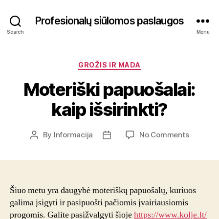
Profesionalų siūlomos paslaugos
Search
Menu
Categories
GROŽIS IR MADA
Moteriški papuošalai:
kaip išsirinkti?
on
By
Informacija
No Comments
Post
Post
Moterišk
author
date
papuošal
kaip
išsirinkti
Šiuo metu yra daugybė moteriškų papuošalų, kuriuos
galima įsigyti ir pasipuošti pačiomis įvairiausiomis
progomis. Galite pasižvalgyti šioje
https://www.kolje.lt/