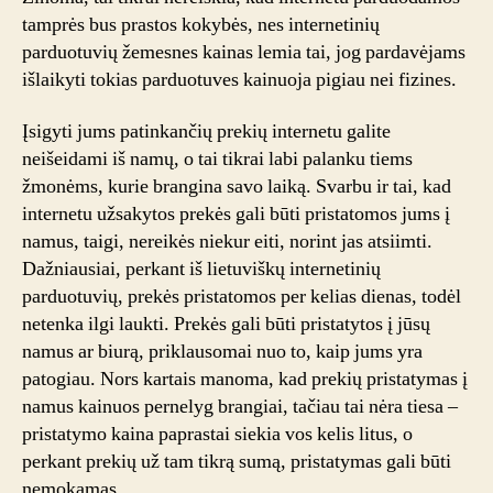
tamprės bus prastos kokybės, nes internetinių
parduotuvių žemesnes kainas lemia tai, jog pardavėjams
išlaikyti tokias parduotuves kainuoja pigiau nei fizines.
Įsigyti jums patinkančių prekių internetu galite
neišeidami iš namų, o tai tikrai labi palanku tiems
žmonėms, kurie brangina savo laiką. Svarbu ir tai, kad
internetu užsakytos prekės gali būti pristatomos jums į
namus, taigi, nereikės niekur eiti, norint jas atsiimti.
Dažniausiai, perkant iš lietuviškų internetinių
parduotuvių, prekės pristatomos per kelias dienas, todėl
netenka ilgi laukti. Prekės gali būti pristatytos į jūsų
namus ar biurą, priklausomai nuo to, kaip jums yra
patogiau. Nors kartais manoma, kad prekių pristatymas į
namus kainuos pernelyg brangiai, tačiau tai nėra tiesa –
pristatymo kaina paprastai siekia vos kelis litus, o
perkant prekių už tam tikrą sumą, pristatymas gali būti
nemokamas.