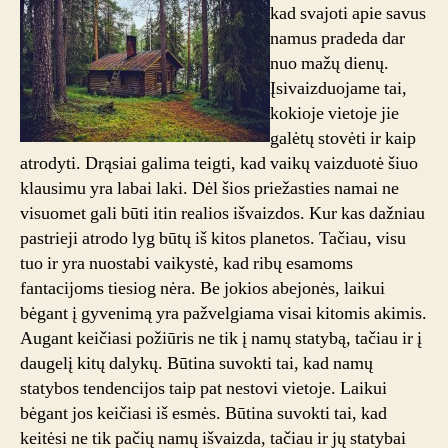
kad svajoti apie savus
namus pradeda dar
nuo mažų dienų.
Įsivaizduojame tai,
kokioje vietoje jie
galėtų stovėti ir kaip
atrodyti. Drąsiai galima teigti, kad vaikų vaizduotė šiuo
klausimu yra labai laki. Dėl šios priežasties namai ne
visuomet gali būti itin realios išvaizdos. Kur kas dažniau
pastrieji atrodo lyg būtų iš kitos planetos. Tačiau, visu
tuo ir yra nuostabi vaikystė, kad ribų esamoms
fantacijoms tiesiog nėra. Be jokios abejonės, laikui
bėgant į gyvenimą yra pažvelgiama visai kitomis akimis.
Augant keičiasi požiūris ne tik į namų statybą, tačiau ir į
daugelį kitų dalykų. Būtina suvokti tai, kad namų
statybos tendencijos taip pat nestovi vietoje. Laikui
bėgant jos keičiasi iš esmės. Būtina suvokti tai, kad
keitėsi ne tik pačių namų išvaizda, tačiau ir jų statybai