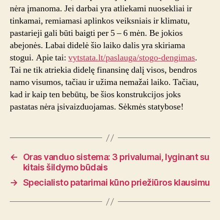
nėra įmanoma. Jei darbai yra atliekami nuosekliai ir
tinkamai, remiamasi aplinkos veiksniais ir klimatu,
pastarieji gali būti baigti per 5 – 6 mėn. Be jokios
abejonės. Labai didelė šio laiko dalis yra skiriama
stogui. Apie tai:
vytstata.lt/paslauga/stogo-dengimas
.
Tai ne tik atriekia didelę finansinę dalį visos, bendros
namo visumos, tačiau ir užima nemažai laiko. Tačiau,
kad ir kaip ten bebūtų, be šios konstrukcijos joks
pastatas nėra įsivaizduojamas. Sėkmės statybose!
←
Oras vanduo sistema: 3 privalumai, lyginant su
kitais šildymo būdais
→
Specialisto patarimai kūno priežiūros klausimu