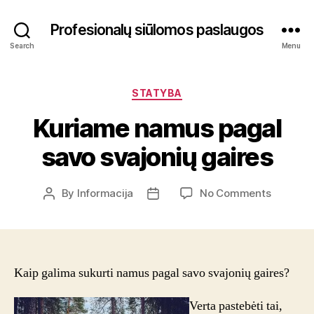
Profesionalų siūlomos paslaugos
Search
Menu
Categories
STATYBA
Kuriame namus pagal
savo svajonių gaires
on
By
Informacija
No Comments
Post
Post
Kuriame
author
date
namus
pagal
savo
svajonių
Kaip galima sukurti namus pagal savo svajonių gaires?
gaires
Verta pastebėti tai,