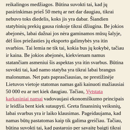
reikalingos medžiagos. Būtina suvokti tai, kad jų
pasirinkimas prieš 50 metų ar net dar daugiau, tikrai
nebuvo toks diedelis, koks jis yra dabar. Šiandien
statybinių prekių gausa rinkoje tikrai džiugina. Be jokios
abejonės, labai dažnai jos nėra gaminamos mūsų šalyje,
dėl šios priežasties jų eksporto galimybės yra itin
svarbios. Tai lemia ne tik tai, kokia bus jų kokybė, tačiau
ir kaina. Be jokios abejonės, kiekvienam namus
statančiam asmeniui šis aspektas yra itin svarbus. Būtina
suvokti tai, kad namo statyba yra tikrai labai brangus
malonumas. Net pats paprasčiausias, ne prestižinėje
Lietuvos vietoje statomas namas gali kainuoti mažiausiai
50 000 eu ar net kiek daugiau. Tačiau,
Vytstata
karkasiniai namai
vadovaujasi ekonomiškumo principais
ir leidžia bent kiek sutaupyti. Greta finansinių veiksnių,
labai svarbus yra ir laiko klausimas. Pageidaujama, kad
namas būtų pastatomas kaip tik galima greičiau. Tačiau,
būtina suvokti tai, kad pastarojo per savaitę baigti tikrai