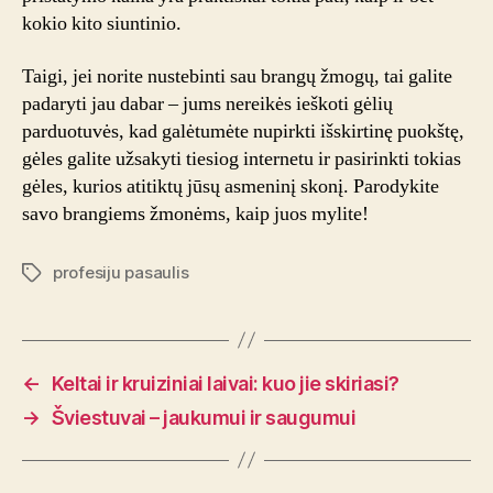
kokio kito siuntinio.
Taigi, jei norite nustebinti sau brangų žmogų, tai galite
padaryti jau dabar – jums nereikės ieškoti gėlių
parduotuvės, kad galėtumėte nupirkti išskirtinę puokštę,
gėles galite užsakyti tiesiog internetu ir pasirinkti tokias
gėles, kurios atitiktų jūsų asmeninį skonį. Parodykite
savo brangiems žmonėms, kaip juos mylite!
profesiju pasaulis
Tags
←
Keltai ir kruiziniai laivai: kuo jie skiriasi?
→
Šviestuvai – jaukumui ir saugumui