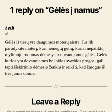
1 reply on “Gėlės į namus”
says:
žydi
at
Gėlės iš tiesų yra daugumos moterų aistra. Jūs tik
parodykite moterį, kuri nemėgtų gėlių, kuriai nepatiktų
mylimojo rodomas dėmesys ir dovanojamos gėlės. Gėlės
kurios yra dovanojamos be jokios svarbios progos, gali
tapti išskirtinio dėmesio ženklu ir reikšti, kad žmogus iš
ties jumis domisi.
Leave a Reply
Your email address will not be published.
Required fields