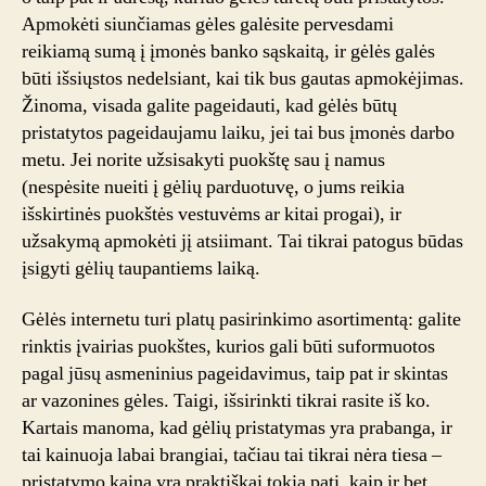
Apmokėti siunčiamas gėles galėsite pervesdami
reikiamą sumą į įmonės banko sąskaitą, ir gėlės galės
būti išsiųstos nedelsiant, kai tik bus gautas apmokėjimas.
Žinoma, visada galite pageidauti, kad gėlės būtų
pristatytos pageidaujamu laiku, jei tai bus įmonės darbo
metu. Jei norite užsisakyti puokštę sau į namus
(nespėsite nueiti į gėlių parduotuvę, o jums reikia
išskirtinės puokštės vestuvėms ar kitai progai), ir
užsakymą apmokėti jį atsiimant. Tai tikrai patogus būdas
įsigyti gėlių taupantiems laiką.
Gėlės internetu turi platų pasirinkimo asortimentą: galite
rinktis įvairias puokštes, kurios gali būti suformuotos
pagal jūsų asmeninius pageidavimus, taip pat ir skintas
ar vazonines gėles. Taigi, išsirinkti tikrai rasite iš ko.
Kartais manoma, kad gėlių pristatymas yra prabanga, ir
tai kainuoja labai brangiai, tačiau tai tikrai nėra tiesa –
pristatymo kaina yra praktiškai tokia pati, kaip ir bet