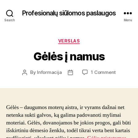
Profesionalų siūlomos paslaugos
Search
Menu
Categories
VERSLAS
Gėlės į namus
on
By
Informacija
1 Comment
Post
Post
Gėlės
author
date
į
namus
Gėlės – daugumos moterų aistra, ir vyrams dažnai net
netenka sukti galvos, ką galima padovanoti mylimai
moteriai. Gėlės, dovanojamos be jokios progos, gali būti
išskirtiniu dėmesio ženklu, todėl tikrai verta bent kartais