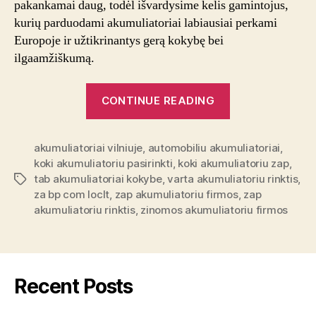
pakankamai daug, todėl išvardysime kelis gamintojus,
kurių parduodami akumuliatoriai labiausiai perkami
Europoje ir užtikrinantys gerą kokybę bei
ilgaamžiškumą.
“Akumuliatoriai
CONTINUE READING
kaip
pasirinkti
akumuliatoriai vilniuje
,
automobiliu akumuliatoriai
tinkamiausią?”
,
koki akumuliatoriu pasirinkti
,
koki akumuliatoriu zap
,
tab akumuliatoriai kokybe
,
varta akumuliatoriu rinktis
,
Tags
za bp com loclt
,
zap akumuliatoriu firmos
,
zap
akumuliatoriu rinktis
,
zinomos akumuliatoriu firmos
Recent Posts