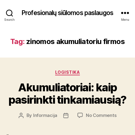
Profesionalų siūlomos paslaugos
Search
Menu
Tag:
zinomos akumuliatoriu firmos
Categories
LOGISTIKA
Akumuliatoriai: kaip
pasirinkti tinkamiausią?
on
By
Informacija
No Comments
Post
Post
Akumulia
author
date
kaip
pasirinkt