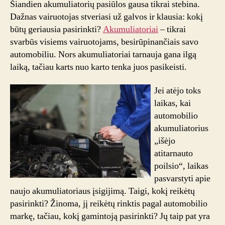
Šiandien akumuliatorių pasiūlos gausa tikrai stebina.
tinkamia
Dažnas vairuotojas stveriasi už galvos ir klausia: kokį
būtų geriausia pasirinkti?
Akumuliatoriai
– tikrai
svarbūs visiems vairuotojams, besirūpinančiais savo
automobiliu. Nors akumuliatoriai tarnauja gana ilgą
laiką, tačiau karts nuo karto tenka juos pasikeisti.
Jei atėjo toks
laikas, kai
automobilio
akumuliatorius
„išėjo
atitarnauto
poilsio“, laikas
pasvarstyti apie
naujo akumuliatoriaus įsigijimą. Taigi, kokį reikėtų
pasirinkti? Žinoma, jį reikėtų rinktis pagal automobilio
markę, tačiau, kokį gamintoją pasirinkti? Jų taip pat yra