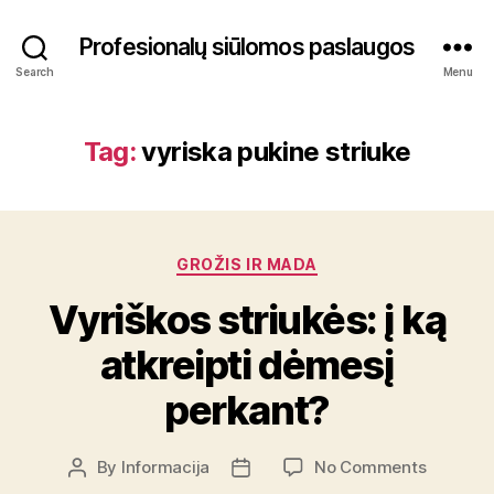
Profesionalų siūlomos paslaugos
Search
Menu
Tag:
vyriska pukine striuke
Categories
GROŽIS IR MADA
Vyriškos striukės: į ką
atkreipti dėmesį
perkant?
on
By
Informacija
No Comments
Post
Post
Vyriškos
author
date