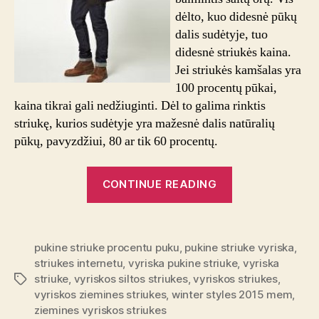
dėlto, kuo didesnė pūkų
dalis sudėtyje, tuo
didesnė striukės kaina.
Jei striukės kamšalas yra
100 procentų pūkai,
kaina tikrai gali nedžiuginti. Dėl to galima rinktis
striukę, kurios sudėtyje yra mažesnė dalis natūralių
pūkų, pavyzdžiui, 80 ar tik 60 procentų.
“Vyriškos
CONTINUE READING
striukės:
į
ką
pukine striuke procentu puku
,
pukine striuke vyriska
,
atkreipti
striukes internetu
,
vyriska pukine striuke
,
vyriska
dėmesį
striuke
,
vyriskos siltos striukes
,
vyriskos striukes
,
Tags
perkant?”
vyriskos ziemines striukes
,
winter styles 2015 mem
,
ziemines vyriskos striukes