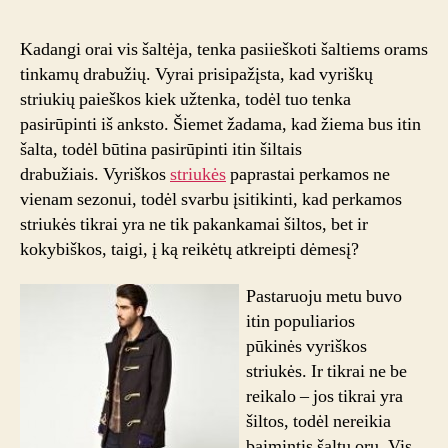
striukės:
į
Kadangi orai vis šaltėja, tenka pasiieškoti šaltiems orams
ką
tinkamų drabužių. Vyrai prisipažįsta, kad vyriškų
atkreipti
striukių paieškos kiek užtenka, todėl tuo tenka
dėmesį
pasirūpinti iš anksto. Šiemet žadama, kad žiema bus itin
perkant?
šalta, todėl būtina pasirūpinti itin šiltais
drabužiais. Vyriškos
striukės
paprastai perkamos ne
vienam sezonui, todėl svarbu įsitikinti, kad perkamos
striukės tikrai yra ne tik pakankamai šiltos, bet ir
kokybiškos, taigi, į ką reikėtų atkreipti dėmesį?
Pastaruoju metu buvo
itin populiarios
pūkinės vyriškos
striukės. Ir tikrai ne be
reikalo – jos tikrai yra
šiltos, todėl nereikia
baimintis šaltų orų. Vis