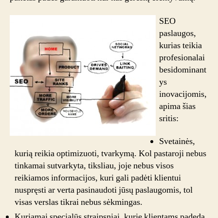
SEO
paslaugos,
kurias teikia
profesionalai
besidominant
ys
inovacijomis,
apima šias
sritis:
Svetainės,
kurią reikia optimizuoti, tvarkymą. Kol pastaroji nebus
tinkamai sutvarkyta, tiksliau, joje nebus visos
reikiamos informacijos, kuri gali padėti klientui
nuspręsti ar verta pasinaudoti jūsų paslaugomis, tol
visas verslas tikrai nebus sėkmingas.
Kuriamai specialūs straipsniai, kurie klientams padeda