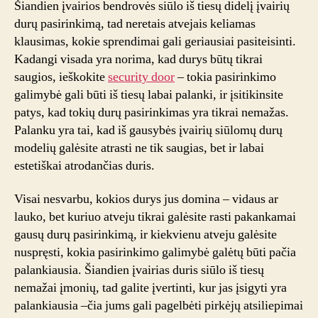
Šiandien įvairios bendrovės siūlo iš tiesų didelį įvairių
kainomi
durų pasirinkimą, tad neretais atvejais keliamas
klausimas, kokie sprendimai gali geriausiai pasiteisinti.
Kadangi visada yra norima, kad durys būtų tikrai
saugios, ieškokite
security door
– tokia pasirinkimo
galimybė gali būti iš tiesų labai palanki, ir įsitikinsite
patys, kad tokių durų pasirinkimas yra tikrai nemažas.
Palanku yra tai, kad iš gausybės įvairių siūlomų durų
modelių galėsite atrasti ne tik saugias, bet ir labai
estetiškai atrodančias duris.
Visai nesvarbu, kokios durys jus domina – vidaus ar
lauko, bet kuriuo atveju tikrai galėsite rasti pakankamai
gausų durų pasirinkimą, ir kiekvienu atveju galėsite
nuspręsti, kokia pasirinkimo galimybė galėtų būti pačia
palankiausia. Šiandien įvairias duris siūlo iš tiesų
nemažai įmonių, tad galite įvertinti, kur jas įsigyti yra
palankiausia –čia jums gali pagelbėti pirkėjų atsiliepimai