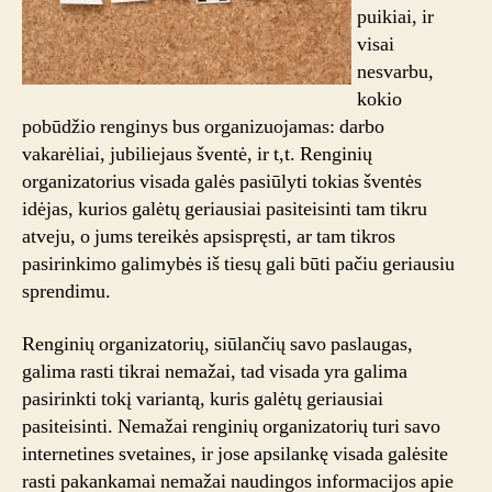
puikiai, ir
visai
nesvarbu,
kokio
pobūdžio renginys bus organizuojamas: darbo
vakarėliai, jubiliejaus šventė, ir t,t. Renginių
organizatorius visada galės pasiūlyti tokias šventės
idėjas, kurios galėtų geriausiai pasiteisinti tam tikru
atveju, o jums tereikės apsispręsti, ar tam tikros
pasirinkimo galimybės iš tiesų gali būti pačiu geriausiu
sprendimu.
Renginių organizatorių, siūlančių savo paslaugas,
galima rasti tikrai nemažai, tad visada yra galima
pasirinkti tokį variantą, kuris galėtų geriausiai
pasiteisinti. Nemažai renginių organizatorių turi savo
internetines svetaines, ir jose apsilankę visada galėsite
rasti pakankamai nemažai naudingos informacijos apie