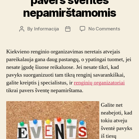
nepamirštamomis
on
By
Informacija
No Comments
Post
Post
Renginių
author
date
organiza
pavers
Kiekvieno renginio organizavimas neretais atvejais
šventes
pareikalauja gana daug pastangų, o ypatingai tuomet, jei
nepamir
nesate įgudę šiuose reikaluose. Jei nesate tikri, kad
pavyks suorganizuoti tam tikrą renginį savarankiškai,
galite kreiptis į specialistus, ir
renginių organizatoriai
tikrai pavers šventę nepamirštama.
Galite net
neabejoti, kad
tokiu atveju
šventė pavyks
iš tiesų