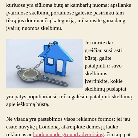
kuriuose yra siūloma butų ar kambarių nuoma: apsilankę
įvairiuose skelbimų portaluose galėsite pasirinkti tam
tikrą jus dominančią kategoriją, ir čia rasite gana daug
įvairių nuomos skelbimų.
Jei norite dar
greičiau susirasti
būstą, galite
patalpinti ir savo
skelbimus:
įvertinkite, kokie
skelbimų puslapiai
yra patys populiariausi, ir čia galėsite patalpinti skelbimą
apie ieškomą būstą.
Ne visada yra pastebimos visos reklamos formos: jei jau
esate nuvykę į Londoną, atkreipkite dėmesį į lauko
reklamas ar
london underground advertising
: čia taip pat