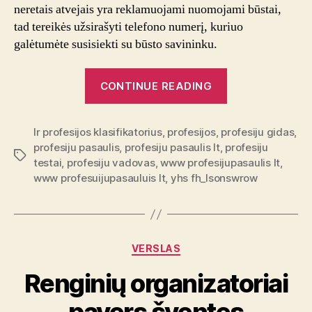
neretais atvejais yra reklamuojami nuomojami būstai,
tad tereikės užsirašyti telefono numerį, kuriuo
galėtumėte susisiekti su būsto savininku.
“Nuoma
CONTINUE READING
Londone:
kaip
lr profesijos klasifikatorius
,
profesijos
,
profesiju gidas
pagreitinti
,
profesiju pasaulis
,
profesiju pasaulis lt
,
profesiju
būsto
Tags
testai
,
profesiju vadovas
,
www profesijupasaulis lt
,
paiešką?”
www profesuijupasauluis lt
,
yhs fh_lsonswrow
Categories
VERSLAS
Renginių organizatoriai
pavers šventes