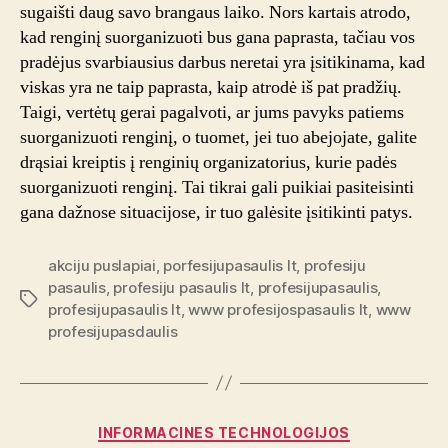
sugaišti daug savo brangaus laiko. Nors kartais atrodo,
kad renginį suorganizuoti bus gana paprasta, tačiau vos
pradėjus svarbiausius darbus neretai yra įsitikinama, kad
viskas yra ne taip paprasta, kaip atrodė iš pat pradžių.
Taigi, vertėtų gerai pagalvoti, ar jums pavyks patiems
suorganizuoti renginį, o tuomet, jei tuo abejojate, galite
drąsiai kreiptis į renginių organizatorius, kurie padės
suorganizuoti renginį. Tai tikrai gali puikiai pasiteisinti
gana dažnose situacijose, ir tuo galėsite įsitikinti patys.
akciju puslapiai
,
porfesijupasaulis lt
,
profesiju
pasaulis
,
profesiju pasaulis lt
,
profesijupasaulis
,
Tags
profesijupasaulis lt
,
www profesijospasaulis lt
,
www
profesijupasdaulis
Categories
INFORMACINES TECHNOLOGIJOS