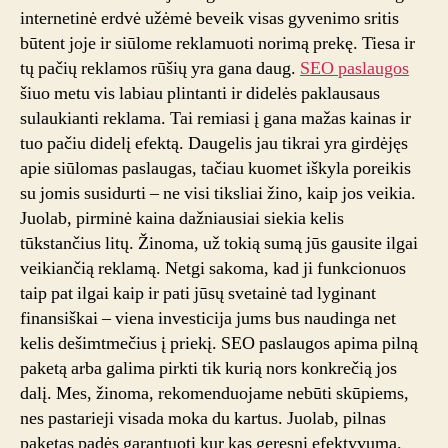
internetinė erdvė užėmė beveik visas gyvenimo sritis
būtent joje ir siūlome reklamuoti norimą prekę. Tiesa ir
tų pačių reklamos rūšių yra gana daug.
SEO paslaugos
šiuo metu vis labiau plintanti ir didelės paklausaus
sulaukianti reklama. Tai remiasi į gana mažas kainas ir
tuo pačiu didelį efektą. Daugelis jau tikrai yra girdėjęs
apie siūlomas paslaugas, tačiau kuomet iškyla poreikis
su jomis susidurti – ne visi tiksliai žino, kaip jos veikia.
Juolab, pirminė kaina dažniausiai siekia kelis
tūkstančius litų. Žinoma, už tokią sumą jūs gausite ilgai
veikiančią reklamą. Netgi sakoma, kad ji funkcionuos
taip pat ilgai kaip ir pati jūsų svetainė tad lyginant
finansiškai – viena investicija jums bus naudinga net
kelis dešimtmečius į priekį. SEO paslaugos apima pilną
paketą arba galima pirkti tik kurią nors konkrečią jos
dalį. Mes, žinoma, rekomenduojame nebūti skūpiems,
nes pastarieji visada moka du kartus. Juolab, pilnas
paketas padės garantuoti kur kas geresnį efektyvumą.