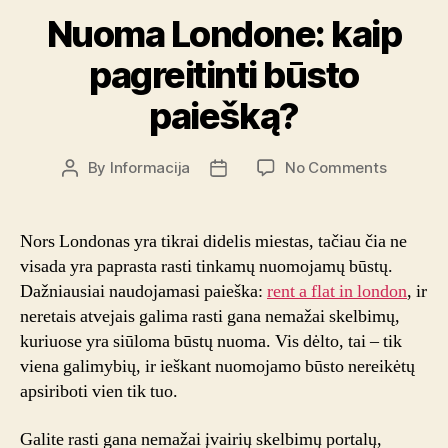
Nuoma Londone: kaip
pagreitinti būsto
paiešką?
on
By
Informacija
No Comments
Post
Post
Nuoma
author
date
Londone
kaip
Nors Londonas yra tikrai didelis miestas, tačiau čia ne
pagreitin
visada yra paprasta rasti tinkamų nuomojamų būstų.
būsto
Dažniausiai naudojamasi paieška:
rent a flat in london
, ir
paiešką?
neretais atvejais galima rasti gana nemažai skelbimų,
kuriuose yra siūloma būstų nuoma. Vis dėlto, tai – tik
viena galimybių, ir ieškant nuomojamo būsto nereikėtų
apsiriboti vien tik tuo.
Galite rasti gana nemažai įvairių skelbimų portalų,