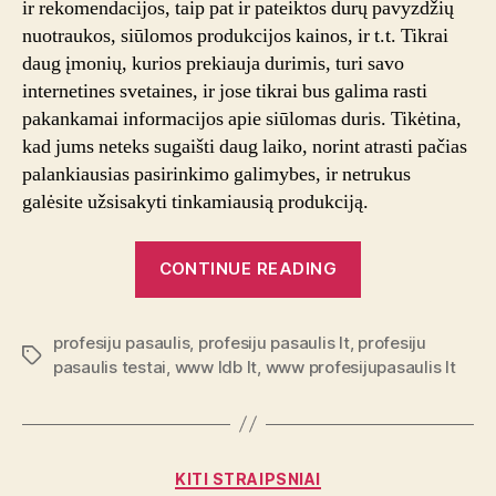
ir rekomendacijos, taip pat ir pateiktos durų pavyzdžių
nuotraukos, siūlomos produkcijos kainos, ir t.t. Tikrai
daug įmonių, kurios prekiauja durimis, turi savo
internetines svetaines, ir jose tikrai bus galima rasti
pakankamai informacijos apie siūlomas duris. Tikėtina,
kad jums neteks sugaišti daug laiko, norint atrasti pačias
palankiausias pasirinkimo galimybes, ir netrukus
galėsite užsisakyti tinkamiausią produkciją.
“Saugios
CONTINUE READING
durys
geriausiomis
profesiju pasaulis
,
profesiju pasaulis lt
,
profesiju
kainomis”
Tags
pasaulis testai
,
www ldb lt
,
www profesijupasaulis lt
Categories
KITI STRAIPSNIAI