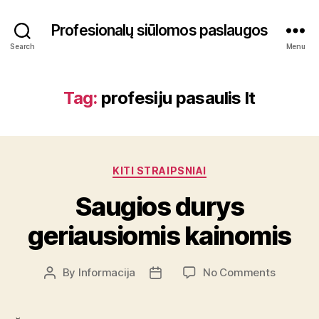
Profesionalų siūlomos paslaugos
Search
Menu
Tag:
profesiju pasaulis lt
Categories
KITI STRAIPSNIAI
Saugios durys
geriausiomis kainomis
on
By
Informacija
No Comments
Post
Post
Saugios
author
date
durys
geriausi