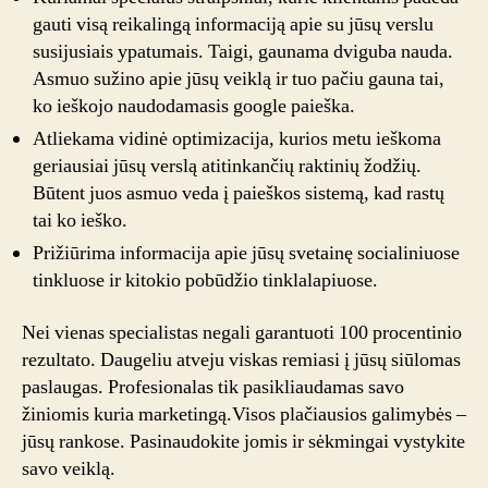
gauti visą reikalingą informaciją apie su jūsų verslu
susijusiais ypatumais. Taigi, gaunama dviguba nauda.
Asmuo sužino apie jūsų veiklą ir tuo pačiu gauna tai,
ko ieškojo naudodamasis google paieška.
Atliekama vidinė optimizacija, kurios metu ieškoma
geriausiai jūsų verslą atitinkančių raktinių žodžių.
Būtent juos asmuo veda į paieškos sistemą, kad rastų
tai ko ieško.
Prižiūrima informacija apie jūsų svetainę socialiniuose
tinkluose ir kitokio pobūdžio tinklalapiuose.
Nei vienas specialistas negali garantuoti 100 procentinio
rezultato. Daugeliu atveju viskas remiasi į jūsų siūlomas
paslaugas. Profesionalas tik pasikliaudamas savo
žiniomis kuria marketingą.Visos plačiausios galimybės –
jūsų rankose. Pasinaudokite jomis ir sėkmingai vystykite
savo veiklą.