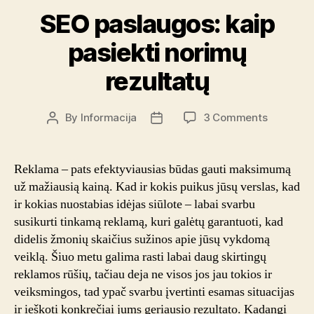
SEO paslaugos: kaip
pasiekti norimų
rezultatų
on
By
Informacija
3 Comments
Post
Post
SEO
author
date
paslaugo
kaip
Reklama – pats efektyviausias būdas gauti maksimumą
pasiekti
už mažiausią kainą. Kad ir kokis puikus jūsų verslas, kad
norimų
ir kokias nuostabias idėjas siūlote – labai svarbu
rezultatų
susikurti tinkamą reklamą, kuri galėtų garantuoti, kad
didelis žmonių skaičius sužinos apie jūsų vykdomą
veiklą. Šiuo metu galima rasti labai daug skirtingų
reklamos rūšių, tačiau deja ne visos jos jau tokios ir
veiksmingos, tad ypač svarbu įvertinti esamas situacijas
ir ieškoti konkrečiai jums geriausio rezultato. Kadangi