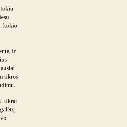
 tokiu
iesų
u, kokio
entė, ir
ius
iausiai
am tikros
endimu.
i tikrai
 galėtų
avo