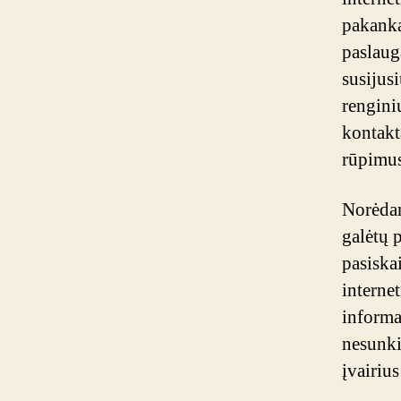
pakanka
paslauga
susijus
rengini
kontakta
rūpimus
Norėdami
galėtų p
pasiskai
internet
informac
nesunki
įvairius