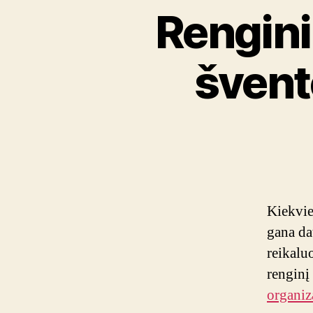
Rengini
šven
Kiekvie
gana da
reikaluo
renginį 
organiz