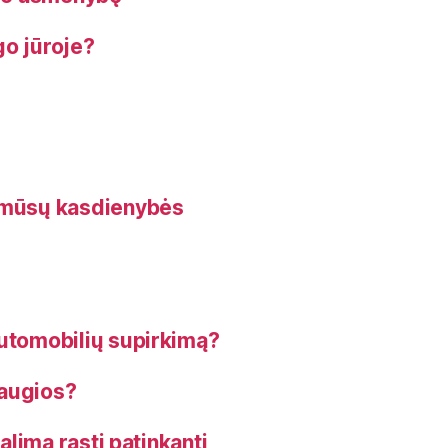
go jūroje?
s mūsų kasdienybės
automobilių supirkimą?
saugios?
galima rasti patinkantį