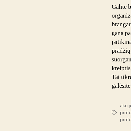
Galite b
organiz
brangau
gana pa
įsitikin
pradžių
suorgani
kreipti
Tai tikr
galėsite
akcij
profe
Tags
profe