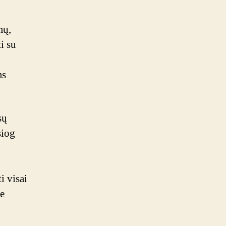
mų,
i su
ms
sų
siog
i visai
ie