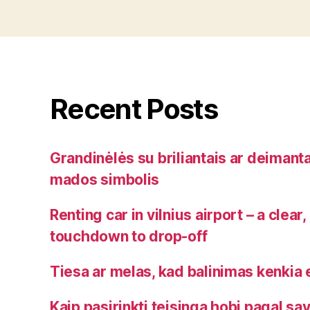
Recent Posts
Grandinėlės su briliantais ar deimanta
mados simbolis
Renting car in vilnius airport – a clear
touchdown to drop-off
Tiesa ar melas, kad balinimas kenkia 
Kaip pasirinkti teisingą hobį pagal s