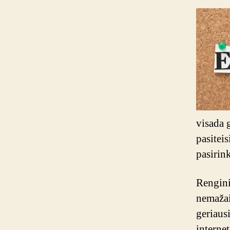
visada g
pasiteis
pasirin
Rengini
nemažai,
geriaus
internet