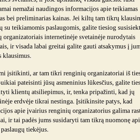
mai nemažai naudingos informacijos apie teikiamas
s bei preliminarias kainas. Jei kiltų tam tikrų klausi
ių su teikiamomis paslaugomis, galite tiesiog susisiekt
ų organizatoriais internetinėje svetainėje nurodytais
is, ir visada labai greitai galite gauti atsakymus į ju
 klausimus.
 įsitikinti, ar tam tikri renginių organizatoriai iš tie
uikiai pateisinti jūsų asmeninius lūkesčius, galite tie
tyti klientų atsiliepimus, ir, tenka pripažinti, kad jų
inėje erdvėje tikrai nestinga. Įsitikinsite patys, kad
ijos apie įvairius renginių organizatorius galima rast
ai, ir tai padės jums susidaryti tam tikrą nuomonę ap
 paslaugų tiekėjus.