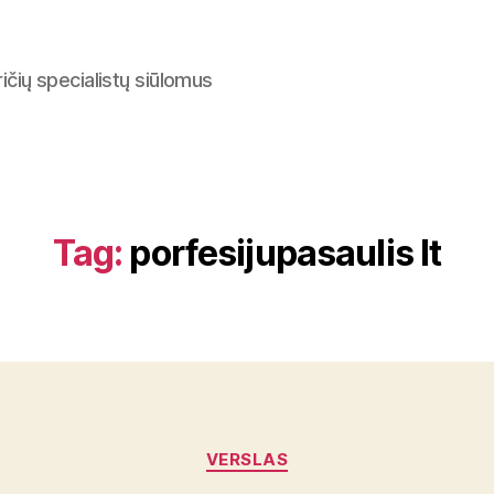
ričių specialistų siūlomus
Tag:
porfesijupasaulis lt
Categories
VERSLAS