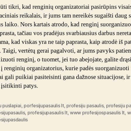
ūti tikri, kad renginių organizatoriai pasirūpins visai
aciniais reikalais, ir jums tam nereikės sugaišti daug 
s laiko. Nors kartais atrodo, kad renginį suorganizuo
prasta, tačiau vos pradėjus svarbiausius darbus nereta
ama, kad viskas yra ne taip paprasta, kaip atrodė iš pa
. Taigi, vertėtų gerai pagalvoti, ar jums pavyks patie
zuoti renginį, o tuomet, jei tuo abejojate, galite drąs
s į renginių organizatorius, kurie padės suorganizuoti 
ai gali puikiai pasiteisinti gana dažnose situacijose, ir
 įsitikinti patys.
u puslapiai
,
porfesijupasaulis lt
,
profesiju pasaulis
,
profesiju pa
sijupasaulis
,
profesijupasaulis lt
,
www profesijospasaulis lt
,
w
sijupasdaulis