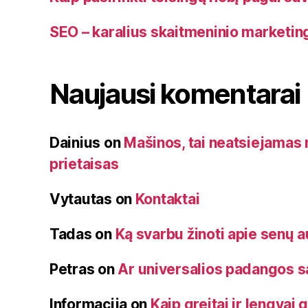
SEO – karalius skaitmeninio marketin
Naujausi komentarai
Dainius
on
Mašinos, tai neatsiejama
prietaisas
Vytautas
on
Kontaktai
Tadas
on
Ką svarbu žinoti apie senų 
Petras
on
Ar universalios padangos 
Informacija
on
Kaip greitai ir lengvai 