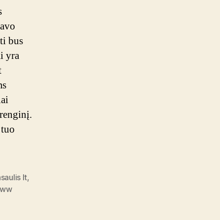
s
savo
ti bus
i yra
t
ms
iai
renginį.
 tuo
saulis lt
,
ww