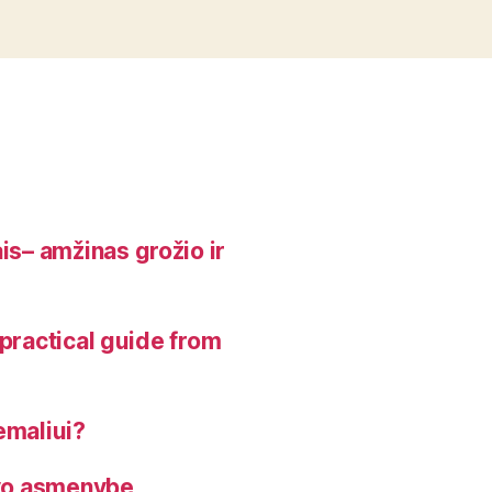
is– amžinas grožio ir
, practical guide from
emaliui?
avo asmenybę