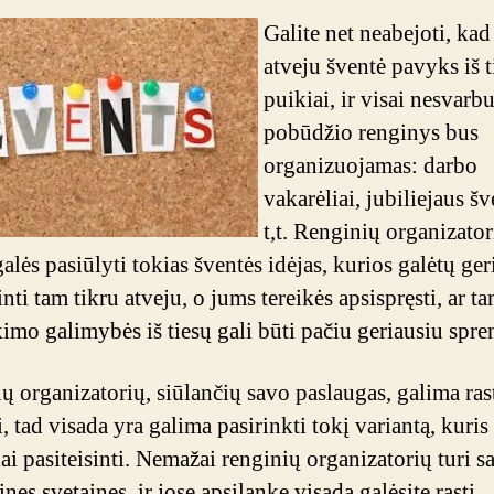
Galite net neabejoti, kad
atveju šventė pavyks iš t
puikiai, ir visai nesvarb
pobūdžio renginys bus
organizuojamas: darbo
vakarėliai, jubiliejaus šv
t,t. Renginių organizator
alės pasiūlyti tokias šventės idėjas, kurios galėtų ger
inti tam tikru atveju, o jums tereikės apsispręsti, ar t
kimo galimybės iš tiesų gali būti pačiu geriausiu spr
ų organizatorių, siūlančių savo paslaugas, galima rast
 tad visada yra galima pasirinkti tokį variantą, kuris
iai pasiteisinti. Nemažai renginių organizatorių turi s
ines svetaines, ir jose apsilankę visada galėsite rasti