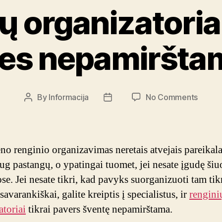
ų organizatoria
tes nepamiršta
on
By
Informacija
No Comments
Post
Post
Rengin
author
date
organi
paver
švente
no renginio organizavimas neretais atvejais pareikal
nepam
ug pastangų, o ypatingai tuomet, jei nesate įgudę šiu
se. Jei nesate tikri, kad pavyks suorganizuoti tam tik
savarankiškai, galite kreiptis į specialistus, ir
rengini
atoriai
tikrai pavers šventę nepamirštama.