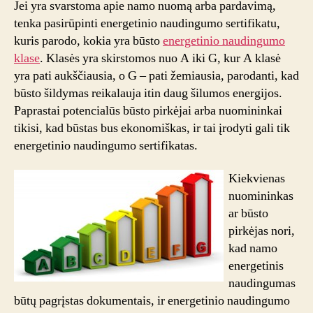
Jei yra svarstoma apie namo nuomą arba pardavimą,
ką
tenka pasirūpinti energetinio naudingumo sertifikatu,
ji
kuris parodo, kokia yra būsto
energetinio naudingumo
parodo?
klase
. Klasės yra skirstomos nuo A iki G, kur A klasė
yra pati aukščiausia, o G – pati žemiausia, parodanti, kad
būsto šildymas reikalauja itin daug šilumos energijos.
Paprastai potencialūs būsto pirkėjai arba nuomininkai
tikisi, kad būstas bus ekonomiškas, ir tai įrodyti gali tik
energetinio naudingumo sertifikatas.
Kiekvienas
nuomininkas
ar būsto
pirkėjas nori,
kad namo
energetinis
naudingumas
būtų pagrįstas dokumentais, ir energetinio naudingumo