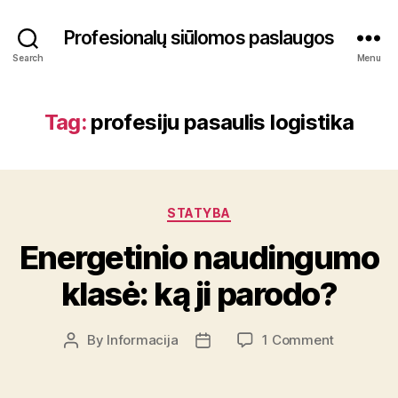
Profesionalų siūlomos paslaugos
Search
Menu
Tag:
profesiju pasaulis logistika
Categories
STATYBA
Energetinio naudingumo
klasė: ką ji parodo?
on
By
Informacija
1 Comment
Post
Post
Energetin
author
date
naudingu
klasė: