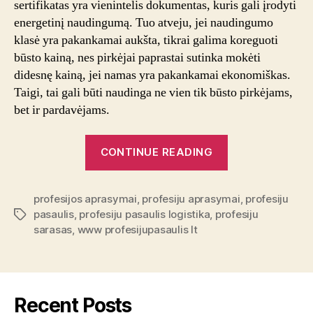
sertifikatas yra vienintelis dokumentas, kuris gali įrodyti
energetinį naudingumą. Tuo atveju, jei naudingumo
klasė yra pakankamai aukšta, tikrai galima koreguoti
būsto kainą, nes pirkėjai paprastai sutinka mokėti
didesnę kainą, jei namas yra pakankamai ekonomiškas.
Taigi, tai gali būti naudinga ne vien tik būsto pirkėjams,
bet ir pardavėjams.
“Energetinio
CONTINUE READING
naudingumo
klasė:
profesijos aprasymai
,
profesiju aprasymai
ką
,
profesiju
pasaulis
,
profesiju pasaulis logistika
,
profesiju
Tags
ji
sarasas
,
www profesijupasaulis lt
parodo?”
Recent Posts