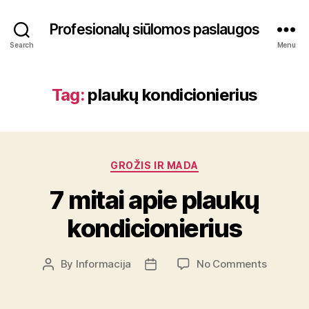
Profesionalų siūlomos paslaugos
Search
Menu
Tag:
plaukų kondicionierius
Categories
GROŽIS IR MADA
7 mitai apie plaukų
kondicionierius
on
By
Informacija
No Comments
Post
Post
7
author
date
mitai
apie