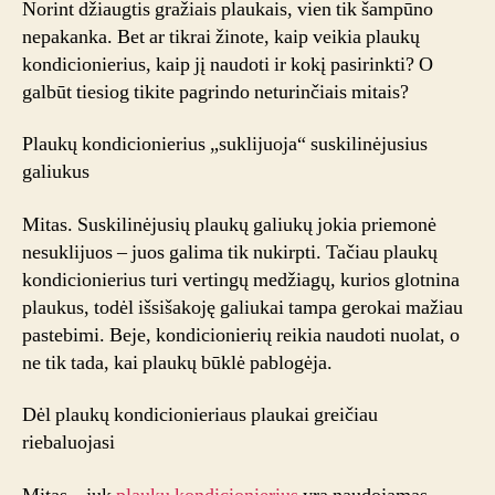
Norint džiaugtis gražiais plaukais, vien tik šampūno
plaukų
nepakanka. Bet ar tikrai žinote, kaip veikia plaukų
kondicio
kondicionierius, kaip jį naudoti ir kokį pasirinkti? O
galbūt tiesiog tikite pagrindo neturinčiais mitais?
Plaukų kondicionierius „suklijuoja“ suskilinėjusius
galiukus
Mitas. Suskilinėjusių plaukų galiukų jokia priemonė
nesuklijuos – juos galima tik nukirpti. Tačiau plaukų
kondicionierius turi vertingų medžiagų, kurios glotnina
plaukus, todėl išsišakoję galiukai tampa gerokai mažiau
pastebimi. Beje, kondicionierių reikia naudoti nuolat, o
ne tik tada, kai plaukų būklė pablogėja.
Dėl plaukų kondicionieriaus plaukai greičiau
riebaluojasi