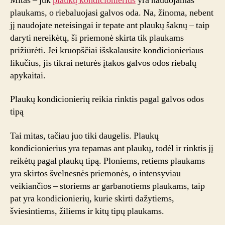
Mitas – juk
plaukų kondicionierius
yra naudojamas
plaukams, o riebaluojasi galvos oda. Na, žinoma, nebent
jį naudojate neteisingai ir tepate ant plaukų šaknų – taip
daryti nereikėtų, ši priemonė skirta tik plaukams
prižiūrėti. Jei kruopščiai išskalausite kondicionieriaus
likučius, jis tikrai neturės įtakos galvos odos riebalų
apykaitai.
Plaukų kondicionierių reikia rinktis pagal galvos odos
tipą
Tai mitas, tačiau juo tiki daugelis. Plaukų
kondicionierius yra tepamas ant plaukų, todėl ir rinktis jį
reikėtų pagal plaukų tipą. Ploniems, retiems plaukams
yra skirtos švelnesnės priemonės, o intensyviau
veikiančios – storiems ar garbanotiems plaukams, taip
pat yra kondicionierių, kurie skirti dažytiems,
šviesintiems, žiliems ir kitų tipų plaukams.