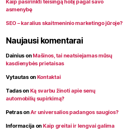
Kaip pasirinkti teisingą hobį pagal savo
asmenybę
SEO – karalius skaitmeninio marketingo jūroje?
Naujausi komentarai
Dainius
on
Mašinos, tai neatsiejamas mūsų
kasdienybės prietaisas
Vytautas
on
Kontaktai
Tadas
on
Ką svarbu žinoti apie senų
automobilių supirkimą?
Petras
on
Ar universalios padangos saugios?
Informacija
on
Kaip greitai ir lengvai galima