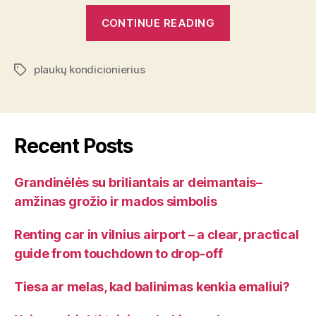
“7
CONTINUE READING
mitai
apie
plaukų kondicionierius
plaukų
Tags
kondicionierius”
Recent Posts
Grandinėlės su briliantais ar deimantais–
amžinas grožio ir mados simbolis
Renting car in vilnius airport – a clear, practical
guide from touchdown to drop-off
Tiesa ar melas, kad balinimas kenkia emaliui?