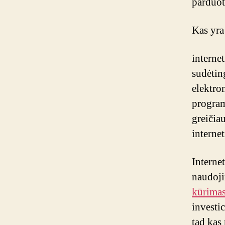
parduot
Kas yra
interne
sudėtin
elektro
program
greičia
interne
Interne
naudoji
kūrima
investi
tad kas 