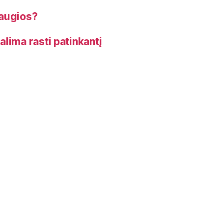
saugios?
galima rasti patinkantį