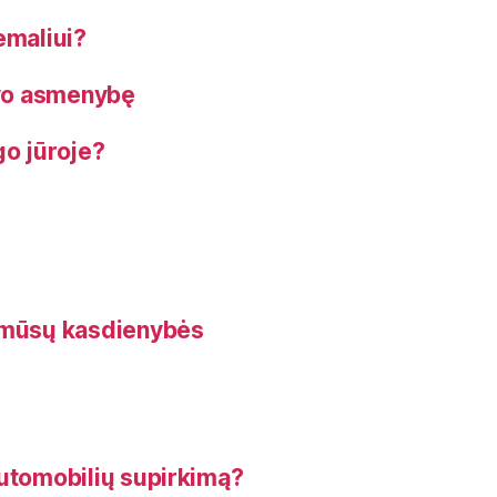
emaliui?
avo asmenybę
go jūroje?
s mūsų kasdienybės
automobilių supirkimą?