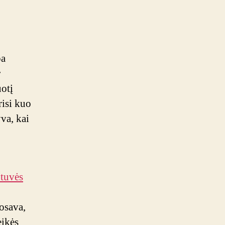
pa
r
otį
risi kuo
va, kai
otuvės
osava,
eikės