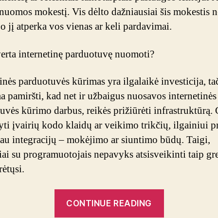
nuomos mokestį. Vis dėlto dažniausiai šis mokestis n
 o jį atperka vos vienas ar keli pardavimai.
erta internetinę parduotuvę nuomoti?
inės parduotuvės kūrimas yra ilgalaikė investicija, ta
a pamiršti, kad net ir užbaigus nuosavos internetinės
uvės kūrimo darbus, reikės prižiūrėti infrastruktūrą. 
ti įvairių kodo klaidų ar veikimo trikčių, ilgainiui p
iau integracijų – mokėjimo ar siuntimo būdų. Taigi,
iai su programuotojais nepavyks atsisveikinti taip gre
rėtųsi.
“Internetinės
CONTINUE READING
parduotuvės