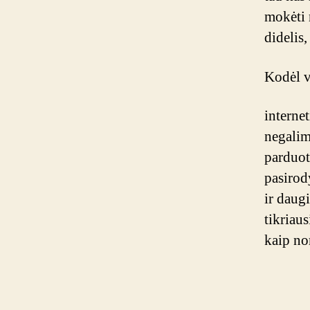
mokėti 
didelis,
Kodėl v
internet
negalim
parduot
pasirody
ir daug
tikriaus
kaip no