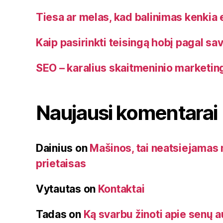
Tiesa ar melas, kad balinimas kenkia 
Kaip pasirinkti teisingą hobį pagal s
SEO – karalius skaitmeninio marketin
Naujausi komentarai
Dainius
on
Mašinos, tai neatsiejama
prietaisas
Vytautas
on
Kontaktai
Tadas
on
Ką svarbu žinoti apie senų 