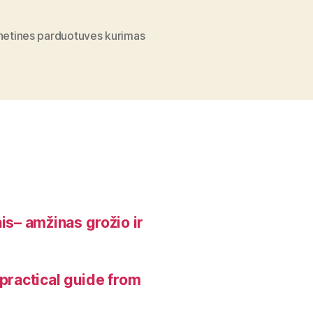
kūrimas:
nuomoti
rnetines parduotuves kurimas
ar
kurti
savo?”
is– amžinas grožio ir
, practical guide from