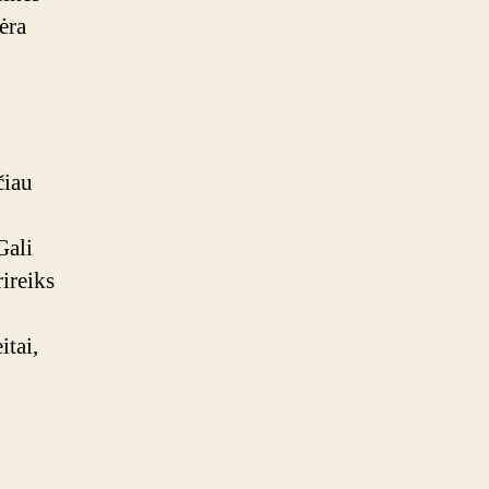
ėra
čiau
Gali
rireiks
itai,