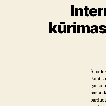
Inte
kūrimas:
Šiandie
išimtis 
gausu p
panaudo
parduot