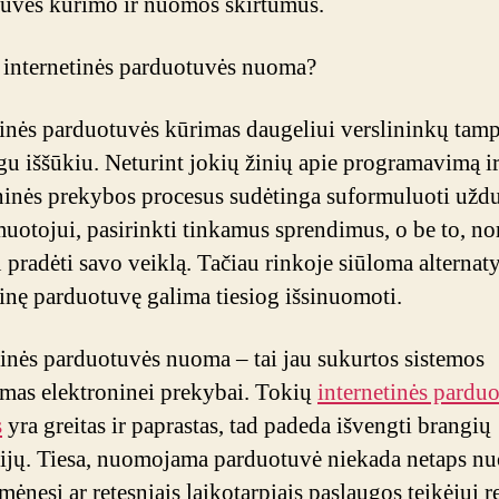
uvės kūrimo ir nuomos skirtumus.
 internetinės parduotuvės nuoma?
tinės parduotuvės kūrimas daugeliui verslininkų tam
gu iššūkiu. Neturint jokių žinių apie programavimą i
ninės prekybos procesus sudėtinga suformuluoti uždu
uotojui, pasirinkti tinkamus sprendimus, o be to, no
u pradėti savo veiklą. Tačiau rinkoje siūloma alternaty
tinę parduotuvę galima tiesiog išsinuomoti.
tinės parduotuvės nuoma – tai jau sukurtos sistemos
mas elektroninei prekybai. Tokių
internetinės pardu
s
yra greitas ir paprastas, tad padeda išvengti brangių
cijų. Tiesa, nuomojama parduotuvė niekada netaps nu
mėnesį ar retesniais laikotarpiais paslaugos teikėjui r