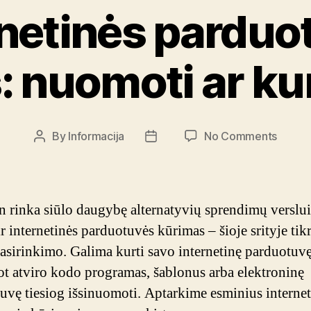
rnetinės parduo
 nuomoti ar ku
on
By
Informacija
No Comments
Post
Post
Intern
author
date
pardu
kūrima
nuomo
n rinka siūlo daugybę alternatyvių sprendimų verslui
ar
ir internetinės parduotuvės kūrimas – šioje srityje tikr
kurti
asirinkimo. Galima kurti savo internetinę parduotuvę
savo?
t atviro kodo programas, šablonus arba elektroninę
uvę tiesiog išsinuomoti. Aptarkime esminius internet