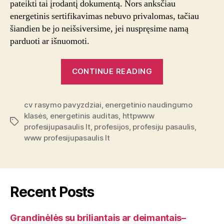
pateikti tai įrodantį dokumentą. Nors anksčiau
energetinis sertifikavimas nebuvo privalomas, tačiau
šiandien be jo neišsiversime, jei nuspręsime namą
parduoti ar išnuomoti.
“Energetinio
CONTINUE READING
naudingumo
klasės”
cv rasymo pavyzdziai
,
energetinio naudingumo
klasės
,
energetinis auditas
,
httpwww
Tags
profesijupasaulis lt
,
profesijos
,
profesiju pasaulis
,
www profesijupasaulis lt
Recent Posts
Grandinėlės su briliantais ar deimantais–