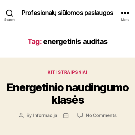
Profesionalų siūlomos paslaugos
Search
Menu
Tag:
energetinis auditas
Categories
KITI STRAIPSNIAI
Energetinio naudingumo
klasės
on
By
Informacija
No Comments
Post
Post
Energeti
author
date
nauding
klasės