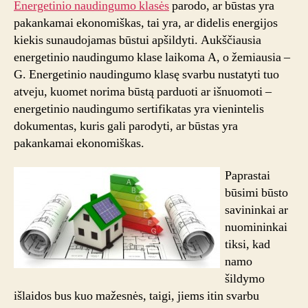
Energetinio naudingumo klasės
parodo, ar būstas yra
pakankamai ekonomiškas, tai yra, ar didelis energijos
kiekis sunaudojamas būstui apšildyti. Aukščiausia
energetinio naudingumo klase laikoma A, o žemiausia –
G. Energetinio naudingumo klasę svarbu nustatyti tuo
atveju, kuomet norima būstą parduoti ar išnuomoti –
energetinio naudingumo sertifikatas yra vienintelis
dokumentas, kuris gali parodyti, ar būstas yra
pakankamai ekonomiškas.
Paprastai
būsimi būsto
savininkai ar
nuomininkai
tiksi, kad
namo
šildymo
išlaidos bus kuo mažesnės, taigi, jiems itin svarbu