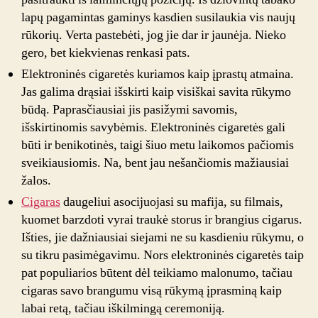
lapų pagamintas gaminys kasdien susilaukia vis naujų
rūkorių. Verta pastebėti, jog jie dar ir jaunėja. Nieko
gero, bet kiekvienas renkasi pats.
Elektroninės cigaretės kuriamos kaip įprastų atmaina.
Jas galima drąsiai išskirti kaip visiškai savita rūkymo
būdą. Paprasčiausiai jis pasižymi savomis,
išskirtinomis savybėmis. Elektroninės cigaretės gali
būti ir benikotinės, taigi šiuo metu laikomos pačiomis
sveikiausiomis. Na, bent jau nešančiomis mažiausiai
žalos.
Cigaras
daugeliui asocijuojasi su mafija, su filmais,
kuomet barzdoti vyrai traukė storus ir brangius cigarus.
Išties, jie dažniausiai siejami ne su kasdieniu rūkymu, o
su tikru pasimėgavimu. Nors elektroninės cigaretės taip
pat populiarios būtent dėl teikiamo malonumo, tačiau
cigaras savo brangumu visą rūkymą įprasminą kaip
labai retą, tačiau iškilmingą ceremoniją.