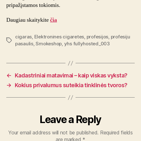
pripažįstamos tokiomis.
Daugiau skaitykite
čia
cigaras
,
Elektronines cigaretes
,
profesijos
,
profesiju
Tags
pasaulis
,
Smokeshop
,
yhs fullyhosted_003
←
Kadastriniai matavimai – kaip viskas vyksta?
→
Kokius privalumus suteikia tinklinės tvoros?
Leave a Reply
Your email address will not be published.
Required fields
are marked
*