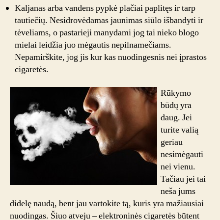
Kaljanas arba vandens pypkė plačiai paplitęs ir tarp
tautiečių. Nesidrovėdamas jaunimas siūlo išbandyti ir
tėveliams, o pastarieji manydami jog tai nieko blogo
mielai leidžia juo mėgautis nepilnamečiams.
Nepamirškite, jog jis kur kas nuodingesnis nei įprastos
cigaretės.
Rūkymo
būdų yra
daug. Jei
turite valią
geriau
nesimėgauti
nei vienu.
Tačiau jei tai
neša jums
didelę naudą, bent jau vartokite tą, kuris yra mažiausiai
nuodingas. Šiuo atveju – elektroninės cigaretės būtent