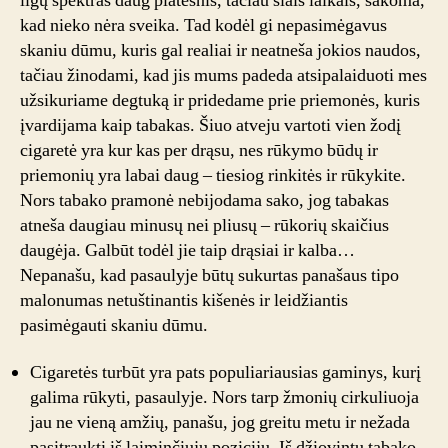
ligų spektras daug platesnis, tačiau šiais laikais, sakoma,
kad nieko nėra sveika. Tad kodėl gi nepasimėgavus
skaniu dūmu, kuris gal realiai ir neatneša jokios naudos,
tačiau žinodami, kad jis mums padeda atsipalaiduoti mes
užsikuriame degtuką ir pridedame prie priemonės, kuris
įvardijama kaip tabakas. Šiuo atveju vartoti vien žodį
cigaretė yra kur kas per drąsu, nes rūkymo būdų ir
priemonių yra labai daug – tiesiog rinkitės ir rūkykite.
Nors tabako pramonė nebijodama sako, jog tabakas
atneša daugiau minusų nei pliusų – rūkorių skaičius
daugėja. Galbūt todėl jie taip drąsiai ir kalba…
Nepanašu, kad pasaulyje būtų sukurtas panašaus tipo
malonumas netuštinantis kišenės ir leidžiantis
pasimėgauti skaniu dūmu.
Cigaretės turbūt yra pats populiariausias gaminys, kurį
galima rūkyti, pasaulyje. Nors tarp žmonių cirkuliuoja
jau ne vieną amžių, panašu, jog greitu metu ir nežada
pasitraukti iš laiminčiųjų pozicijų. Iš džiovintų tabako