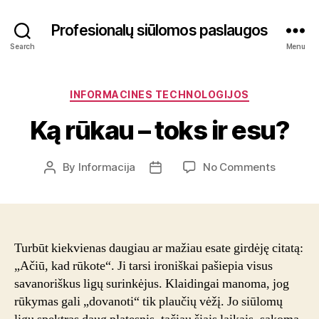
Profesionalų siūlomos paslaugos
Search
Menu
Categories
INFORMACINES TECHNOLOGIJOS
Ką rūkau – toks ir esu?
on
By
Informacija
No Comments
Post
Post
Ką
author
date
rūkau
–
toks
ir
Turbūt kiekvienas daugiau ar mažiau esate girdėję citatą:
esu?
„Ačiū, kad rūkote“. Ji tarsi ironiškai pašiepia visus
savanoriškus ligų surinkėjus. Klaidingai manoma, jog
rūkymas gali „dovanoti“ tik plaučių vėžį. Jo siūlomų