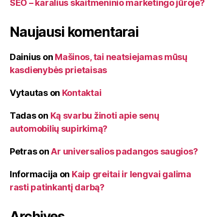
SEO – karalius skaitmeninio marketingo jūroje?
Naujausi komentarai
Dainius
on
Mašinos, tai neatsiejamas mūsų
kasdienybės prietaisas
Vytautas
on
Kontaktai
Tadas
on
Ką svarbu žinoti apie senų
automobilių supirkimą?
Petras
on
Ar universalios padangos saugios?
Informacija
on
Kaip greitai ir lengvai galima
rasti patinkantį darbą?
Archives