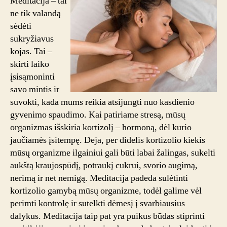
Meditacija – tai
ne tik valandą
sėdėti
sukryžiavus
kojas. Tai –
skirti laiko
įsisąmoninti
savo mintis ir
suvokti, kada mums reikia atsijungti nuo kasdienio
gyvenimo spaudimo. Kai patiriame stresą, mūsų
organizmas išskiria kortizolį – hormoną, dėl kurio
jaučiamės įsitempę. Deja, per didelis kortizolio kiekis
mūsų organizme ilgainiui gali būti labai žalingas, sukelti
aukštą kraujospūdį, potraukį cukrui, svorio augimą,
nerimą ir net nemigą. Meditacija padeda sulėtinti
kortizolio gamybą mūsų organizme, todėl galime vėl
perimti kontrolę ir sutelkti dėmesį į svarbiausius
dalykus. Meditacija taip pat yra puikus būdas stiprinti