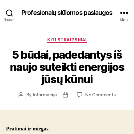
Profesionalų siūlomos paslaugos
Search
Menu
Categories
KITI STRAIPSNIAI
5 būdai, padedantys iš
naujo suteikti energijos
jūsų kūnui
on
By
Informacija
No Comments
Post
Post
5
author
date
būdai,
padedan
iš
naujo
Pratimai ir miegas
suteikti