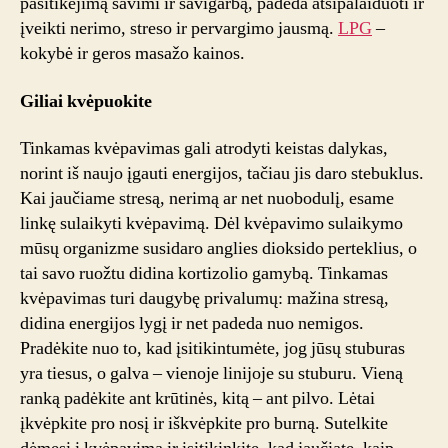
pasitikėjimą savimi ir savigarbą, padeda atsipalaiduoti ir
įveikti nerimo, streso ir pervargimo jausmą.
LPG
–
kokybė ir geros masažo kainos.
Giliai kvėpuokite
Tinkamas kvėpavimas gali atrodyti keistas dalykas,
norint iš naujo įgauti energijos, tačiau jis daro stebuklus.
Kai jaučiame stresą, nerimą ar net nuobodulį, esame
linkę sulaikyti kvėpavimą. Dėl kvėpavimo sulaikymo
mūsų organizme susidaro anglies dioksido perteklius, o
tai savo ruožtu didina kortizolio gamybą. Tinkamas
kvėpavimas turi daugybę privalumų: mažina stresą,
didina energijos lygį ir net padeda nuo nemigos.
Pradėkite nuo to, kad įsitikintumėte, jog jūsų stuburas
yra tiesus, o galva – vienoje linijoje su stuburu. Vieną
ranką padėkite ant krūtinės, kitą – ant pilvo. Lėtai
įkvėpkite pro nosį ir iškvėpkite pro burną. Sutelkite