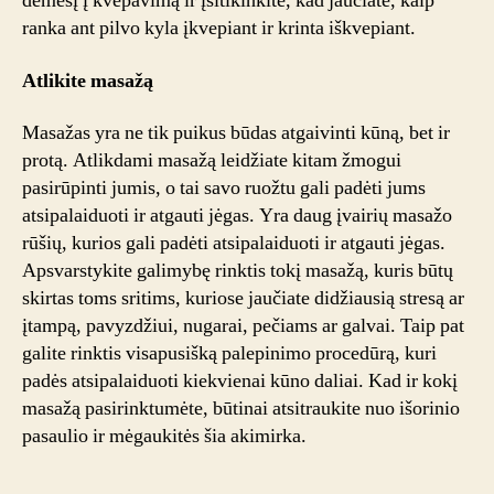
dėmesį į kvėpavimą ir įsitikinkite, kad jaučiate, kaip
ranka ant pilvo kyla įkvepiant ir krinta iškvepiant.
Atlikite masažą
Masažas yra ne tik puikus būdas atgaivinti kūną, bet ir
protą. Atlikdami masažą leidžiate kitam žmogui
pasirūpinti jumis, o tai savo ruožtu gali padėti jums
atsipalaiduoti ir atgauti jėgas. Yra daug įvairių masažo
rūšių, kurios gali padėti atsipalaiduoti ir atgauti jėgas.
Apsvarstykite galimybę rinktis tokį masažą, kuris būtų
skirtas toms sritims, kuriose jaučiate didžiausią stresą ar
įtampą, pavyzdžiui, nugarai, pečiams ar galvai. Taip pat
galite rinktis visapusišką palepinimo procedūrą, kuri
padės atsipalaiduoti kiekvienai kūno daliai. Kad ir kokį
masažą pasirinktumėte, būtinai atsitraukite nuo išorinio
pasaulio ir mėgaukitės šia akimirka.