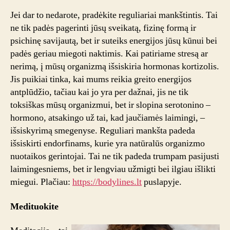
energijo
Jei dar to nedarote, pradėkite reguliariai mankštintis. Tai
jūsų
ne tik padės pagerinti jūsų sveikatą, fizinę formą ir
kūnui
psichinę savijautą, bet ir suteiks energijos jūsų kūnui bei
padės geriau miegoti naktimis. Kai patiriame stresą ar
nerimą, į mūsų organizmą išsiskiria hormonas kortizolis.
Jis puikiai tinka, kai mums reikia greito energijos
antplūdžio, tačiau kai jo yra per dažnai, jis ne tik
toksiškas mūsų organizmui, bet ir slopina serotonino –
hormono, atsakingo už tai, kad jaučiamės laimingi, –
išsiskyrimą smegenyse. Reguliari mankšta padeda
išsiskirti endorfinams, kurie yra natūralūs organizmo
nuotaikos gerintojai. Tai ne tik padeda trumpam pasijusti
laimingesniems, bet ir lengviau užmigti bei ilgiau išlikti
miegui. Plačiau:
https://bodylines.lt
puslapyje.
Medituokite