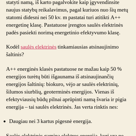
statyti namą, iš karto pagalvokite kaip įgyvendinsite
pastatu
naujus statybų reikalavimus, pagal kuriuos nuo šių metų
statomi didesni nei 50 kv. m pastatai turi atitikti A++
energetinę klasę. Pastatuose įrengtos saulės elektrinės
padės pasiekti norimą energetinio efektyvumo klasę.
Kodėl
saulės elektrinės
tinkamiausias atsinaujinimo
šaltinis?
A++ energinės klasės pastatuose ne mažau kaip 50 %
energijos turėtų būti išgaunama iš atsinaujinančių
energijos šaltinių: biokuro, vėjo ar saulės elektrinių,
šilumos siurblių, geoterminės energijos. Vienas iš
efektyviausių būdų pilnai aprūpinti namą švaria ir pigia
energija – tai saulės elektrinės. Jas verta rinktis nes:
Daugiau nei 3 kartus pigesnė energija.
Saulės elektrinės gamina elektros energiją, kuri yra ne