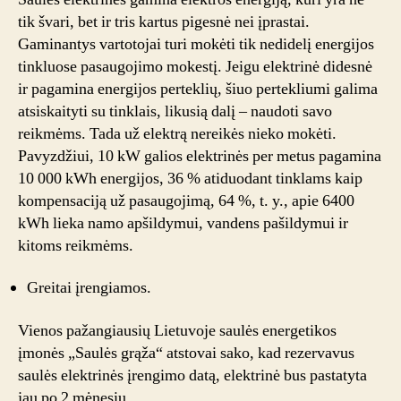
tik švari, bet ir tris kartus pigesnė nei įprastai.
Gaminantys vartotojai turi mokėti tik nedidelį energijos
tinkluose pasaugojimo mokestį. Jeigu elektrinė didesnė
ir pagamina energijos perteklių, šiuo pertekliumi galima
atsiskaityti su tinklais, likusią dalį – naudoti savo
reikmėms. Tada už elektrą nereikės nieko mokėti.
Pavyzdžiui, 10 kW galios elektrinės per metus pagamina
10 000 kWh energijos, 36 % atiduodant tinklams kaip
kompensaciją už pasaugojimą, 64 %, t. y., apie 6400
kWh lieka namo apšildymui, vandens pašildymui ir
kitoms reikmėms.
Greitai įrengiamos.
Vienos pažangiausių Lietuvoje saulės energetikos
įmonės „Saulės grąža“ atstovai sako, kad rezervavus
saulės elektrinės įrengimo datą, elektrinė bus pastatyta
jau po 2 mėnesių.