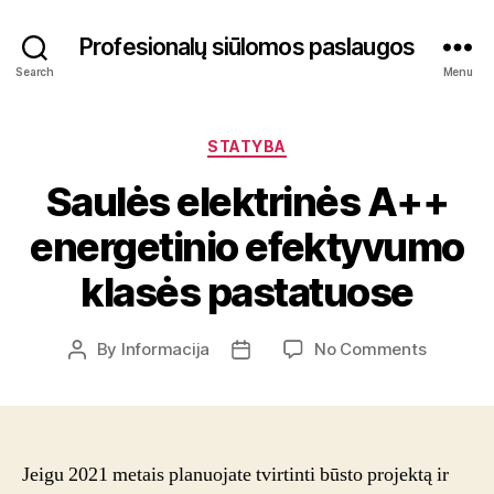
Profesionalų siūlomos paslaugos
Search
Menu
Categories
STATYBA
Saulės elektrinės A++
energetinio efektyvumo
klasės pastatuose
on
By
Informacija
No Comments
Post
Post
Saulės
author
date
elektrinė
A++
energeti
efektyv
Jeigu 2021 metais planuojate tvirtinti būsto projektą ir
klasės