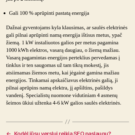
Gali 100 % aprūpinti pastatą energija
Dažnai gyventojams kyla klausimas, ar saulės elektrinės
gali pilnai aprūpinti namą energija ištisus metus, ypač
žiemą. 1 kW instaliuotos galios per metus pagamina
1000 kWh elektros, vasarą daugiau, o žiemą mažiau.
Vasarą pagamintas energijos perteklius pervedamas į
tinklus ir ten saugomas už tam tikrą mokestį, jis
atsiimamas žiemos metu, kai jėgainė gamina mažiau
energijos. Tinkamai apskaičiavus elektrinės galią, ji
pilnai aprūpins namą elektra, jį apšiltins, pašildys
vandenį. Specialistų nuomone vidutiniam 4 asmenų
šeimos ūkiui užtenka 4-6 kW galios saulės elektrinės.
←
Kodėl jūsų verslui reikia SEO paslaugų?