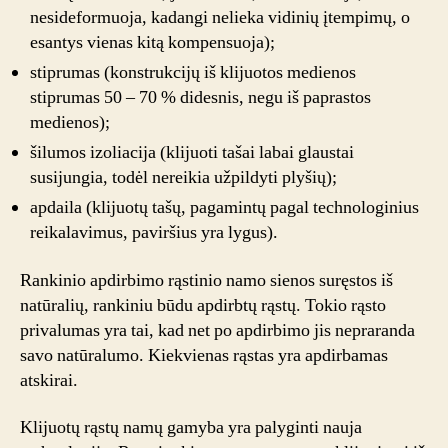
nesideformuoja, kadangi nelieka vidinių įtempimų, o
esantys vienas kitą kompensuoja);
stiprumas (konstrukcijų iš klijuotos medienos
stiprumas 50 – 70 % didesnis, negu iš paprastos
medienos);
šilumos izoliacija (klijuoti tašai labai glaustai
susijungia, todėl nereikia užpildyti plyšių);
apdaila (klijuotų tašų, pagamintų pagal technologinius
reikalavimus, paviršius yra lygus).
Rankinio apdirbimo rąstinio namo sienos suręstos iš
natūralių, rankiniu būdu apdirbtų rąstų. Tokio rąsto
privalumas yra tai, kad net po apdirbimo jis nepraranda
savo natūralumo. Kiekvienas rąstas yra apdirbamas
atskirai.
Klijuotų rąstų namų gamyba yra palyginti nauja