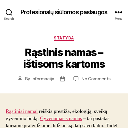
Profesionalų siūlomos paslaugos
Search
Menu
Categories
STATYBA
Rąstinis namas –
ištisoms kartoms
on
By
Informacija
No Comments
Post
Post
Rąstinis
author
date
namas
–
ištisoms
kartoms
Rąstiniai namai
reiškia prestižą, ekologiją, sveiką
gyvenimo būdą.
Gyvenamasis namas
– tai pastatas,
kuriame praleidžiame didžiausią dalį savo laiko. Todėl