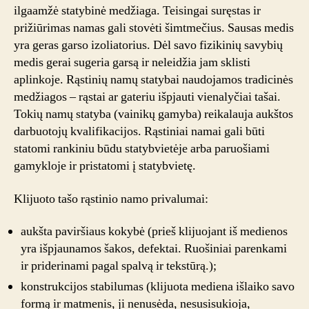
ilgaamžė statybinė medžiaga. Teisingai suręstas ir
prižiūrimas namas gali stovėti šimtmečius. Sausas medis
yra geras garso izoliatorius. Dėl savo fizikinių savybių
medis gerai sugeria garsą ir neleidžia jam sklisti
aplinkoje. Rąstinių namų statybai naudojamos tradicinės
medžiagos – rąstai ar gateriu išpjauti vienalyčiai tašai.
Tokių namų statyba (vainikų gamyba) reikalauja aukštos
darbuotojų kvalifikacijos. Rąstiniai namai gali būti
statomi rankiniu būdu statybvietėje arba paruošiami
gamykloje ir pristatomi į statybvietę.
Klijuoto tašo rąstinio namo privalumai:
aukšta paviršiaus kokybė (prieš klijuojant iš medienos
yra išpjaunamos šakos, defektai. Ruošiniai parenkami
ir priderinami pagal spalvą ir tekstūrą.);
konstrukcijos stabilumas (klijuota mediena išlaiko savo
formą ir matmenis, ji nenusėda, nesusisukioja,