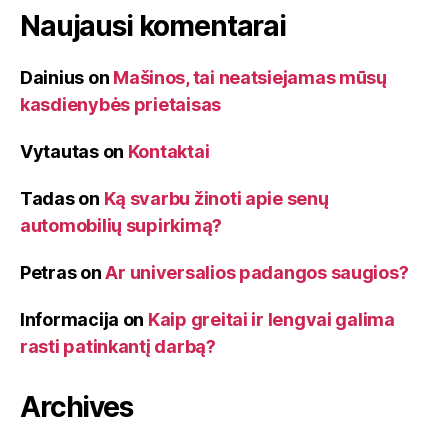
Naujausi komentarai
Dainius
on
Mašinos, tai neatsiejamas mūsų
kasdienybės prietaisas
Vytautas
on
Kontaktai
Tadas
on
Ką svarbu žinoti apie senų
automobilių supirkimą?
Petras
on
Ar universalios padangos saugios?
Informacija
on
Kaip greitai ir lengvai galima
rasti patinkantį darbą?
Archives