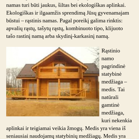
namas turi būti jaukus, šiltas bei ekologiškas aplinkai.
Ekologiškas ir ilgaamžis sprendimą Jūsų gyvenamajam
būstui – rąstinis namas. Pagal poreikį galima rinktis:
apvalių rąstų, tašytų rąstų, kombinuoto tipo, klijuoto
tašo rastinį namą arba skydinį-karkasinį namą.
Rąstinio
namo
pagrindinė
statybinė
medžiaga –
medis. Tai
natūrali
gamtinė
medžiaga,
kuri nekenkia
aplinkai ir teigiamai veikia žmogų. Medis yra viena iš
seniausiai naudojamų statybinių medžiagų. Medis yra