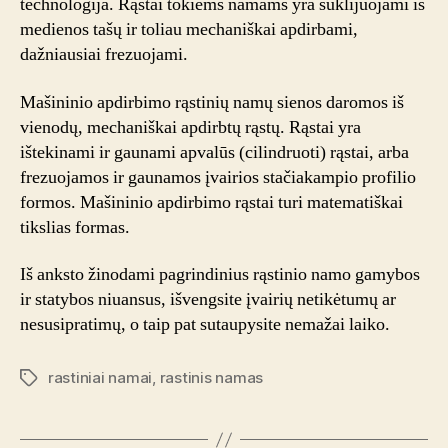
technologija. Rąstai tokiems namams yra suklijuojami iš
medienos tašų ir toliau mechaniškai apdirbami,
dažniausiai frezuojami.
Mašininio apdirbimo rąstinių namų sienos daromos iš
vienodų, mechaniškai apdirbtų rąstų. Rąstai yra
ištekinami ir gaunami apvalūs (cilindruoti) rąstai, arba
frezuojamos ir gaunamos įvairios stačiakampio profilio
formos. Mašininio apdirbimo rąstai turi matematiškai
tikslias formas.
Iš anksto žinodami pagrindinius rąstinio namo gamybos
ir statybos niuansus, išvengsite įvairių netikėtumų ar
nesusipratimų, o taip pat sutaupysite nemažai laiko.
rastiniai namai
,
rastinis namas
Tags