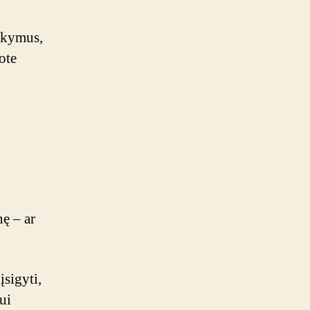
sakymus,
ote
nę – ar
įsigyti,
ui