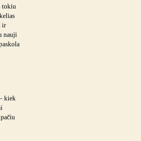
 tokiu
kelias
 ir
u nauji
 paskola
 – kiek
ai
 pačiu