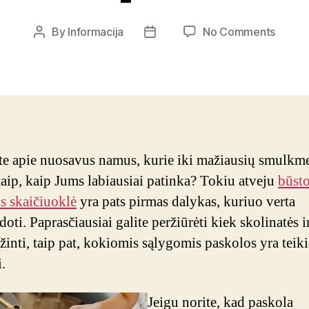
on
By
Informacija
No Comments
Post
Post
Kaip
author
date
sėkmin
pasiimt
būsto
paskol
te apie nuosavus namus, kurie iki mažiausių smulkm
 taip, kaip Jums labiausiai patinka? Tokiu atveju
būst
s skaičiuoklė
yra pats pirmas dalykas, kuriuo verta
oti. Paprasčiausiai galite peržiūrėti kiek skolinatės i
ąžinti, taip pat, kokiomis sąlygomis paskolos yra teik
.
Jeigu norite, kad paskola