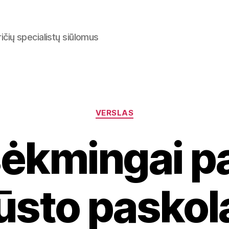
ričių specialistų siūlomus
Categories
VERSLAS
sėkmingai pa
ūsto paskol