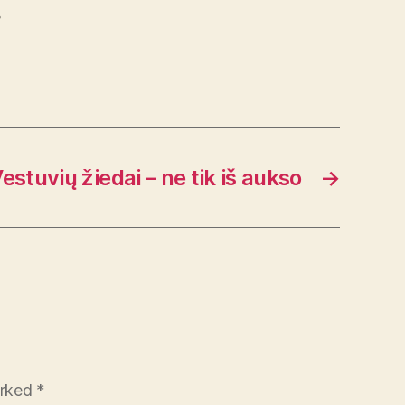
s
estuvių žiedai – ne tik iš aukso
→
arked
*