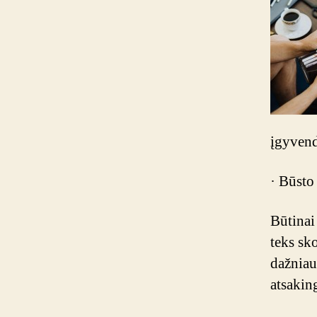
įgyvend
· Būsto
Būtinai
teks sko
dažniau
atsaking