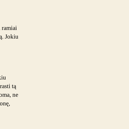
a ramiai
tą. Jokiu
kiu
asti tą
noma, ne
onę,