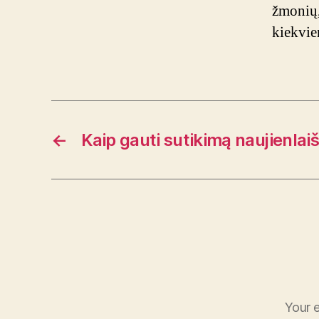
žmonių,
kiekvi
←
Kaip gauti sutikimą naujienlai
Your e