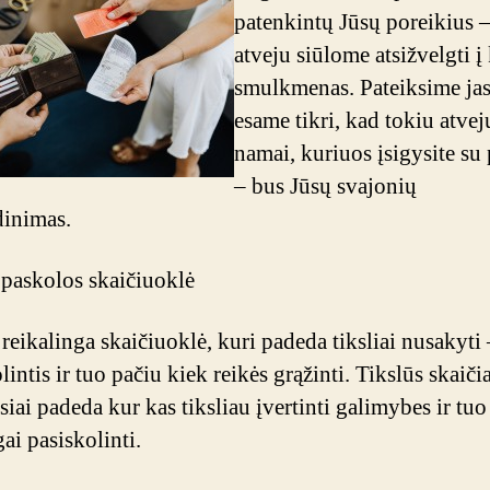
patenkintų Jūsų poreikius –
atveju siūlome atsižvelgti į 
smulkmenas. Pateiksime jas
esame tikri, kad tokiu atvej
namai, kuriuos įsigysite su
– bus Jūsų svajonių
inimas.
 paskolos skaičiuoklė
 reikalinga skaičiuoklė, kuri padeda tiksliai nusakyti
lintis ir tuo pačiu kiek reikės grąžinti. Tikslūs skaiči
siai padeda kur kas tiksliau įvertinti galimybes ir tuo
ai pasiskolinti.