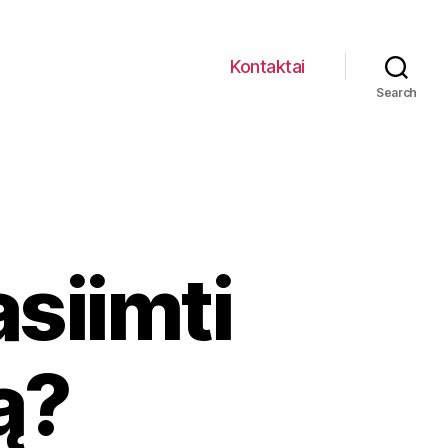
Kontaktai
Search
siimti
ą?