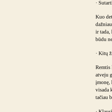
· Sutart
Kuo deta
dažniau
ir tada,
būdu ne
· Kitų 
Remtis 
atveju g
įmonę, 
visada 
tačiau b
· Klaus