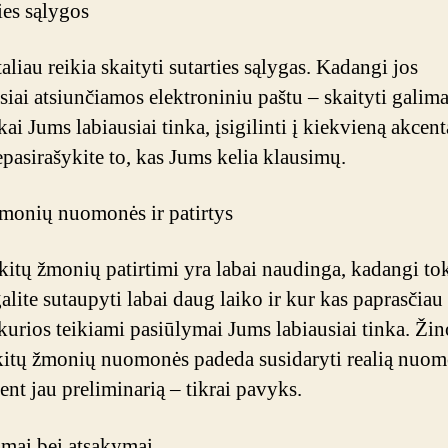
ies sąlygos
liau reikia skaityti sutarties sąlygas. Kadangi jos
siai atsiunčiamos elektroniniu paštu – skaityti galim
 kai Jums labiausiai tinka, įsigilinti į kiekvieną akcen
pasirašykite to, kas Jums kelia klausimų.
žmonių nuomonės ir patirtys
kitų žmonių patirtimi yra labai naudinga, kadangi to
alite sutaupyti labai daug laiko ir kur kas paprasčiau r
kurios teikiami pasiūlymai Jums labiausiai tinka. Ži
kitų žmonių nuomonės padeda susidaryti realią nuom
ent jau preliminarią – tikrai pavyks.
imai bei atsakymai