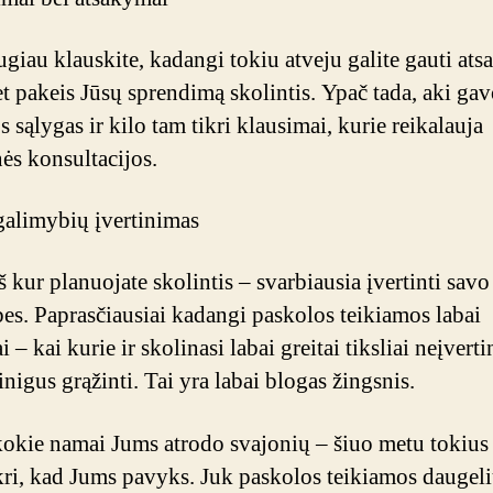
giau klauskite, kadangi tokiu atveju galite gauti at
et pakeis Jūsų sprendimą skolintis. Ypač tada, aki gav
 sąlygas ir kilo tam tikri klausimai, kurie reikalauja
nės konsultacijos.
galimybių įvertinimas
š kur planuojate skolintis – svarbiausia įvertinti savo
es. Paprasčiausiai kadangi paskolos teikiamos labai
i – kai kurie ir skolinasi labai greitai tiksliai neįverti
nigus grąžinti. Tai yra labai blogas žingsnis.
kokie namai Jums atrodo svajonių – šiuo metu tokius 
kri, kad Jums pavyks. Juk paskolos teikiamos daugeli