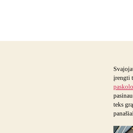
Svajoja
įrengti
paskolo
pasinaud
teks gr
panašiai