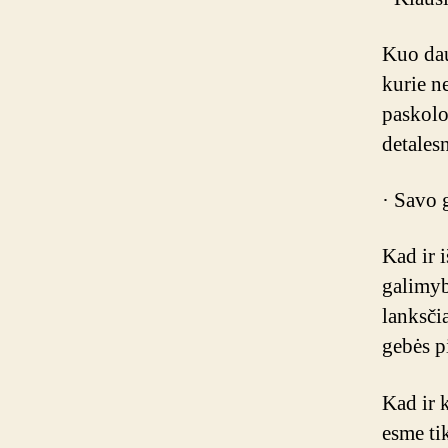
Kuo dau
kurie n
paskolos
detales
· Savo 
Kad ir i
galimyb
lanksčia
gebės pi
Kad ir 
esme ti