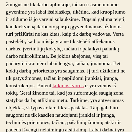
žmogus ne tik darbo aplinkoje, tačiau ir asmeniniame
gyvenime yra labai išsiblaškęs, tikėtina, kad kruopštumo
ir atidumo iš jo vargiai sulauksime. Drąsiai galima teigti,
kad kiekvieną darbuotoją ir jo įgyvendinamas užduotis
turi prižiūrėti ne kas kitas, kaip tik darbų vadovas. Verta
pastebėti, kad jo misija yra ne tik stebėti atliekamus
darbus, įvertinti jų kokybę, tačiau ir palaikyti palankų
darbo mikroklimatą. Be jokios abejonės, visą tai
padaryti tikrai nėra labai lengva, tačiau, įmanoma. Bet
kokių darbų prioritetas yra saugumas. Jį turi užtikrinti ne
tik patys žmonės, tačiau ir papildomi įrankiai, įranga,
konstrukcijos. Būtent
laikinos tvoros
ir yra vienos iš
tokių. Gerai žinome tai, kad jos suformuoja saugią zona
statybos darbų atlikimo metu. Tarkime, yra aptveriamas
objektas, sklypas ar tam tikras pastatas. Taip gali būti
saugomi ne tik kasdien naudojami įrankiai ir įranga,
techninės priemonės, tačiau, pašalinių žmonių atskirtis
padeda išvengti nelaimingų atsitikimų. Labai dažnai yra