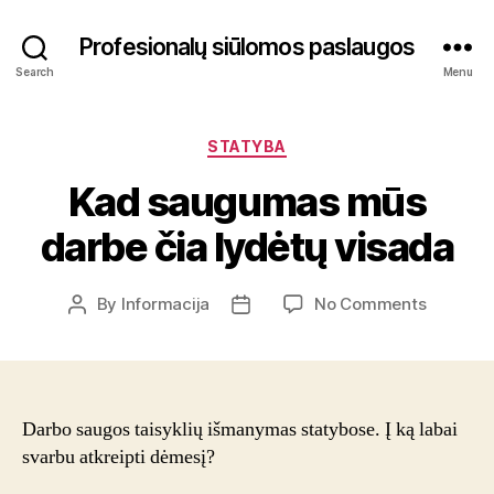
Profesionalų siūlomos paslaugos
Search
Menu
Categories
STATYBA
Kad saugumas mūs
darbe čia lydėtų visada
on
By
Informacija
No Comments
Post
Post
Kad
author
date
saugum
mūs
darbe
čia
Darbo saugos taisyklių išmanymas statybose. Į ką labai
lydėtų
svarbu atkreipti dėmesį?
visada