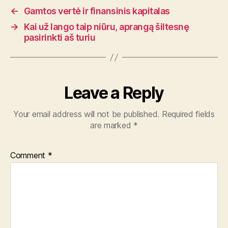
←
Gamtos vertė ir finansinis kapitalas
→
Kai už lango taip niūru, aprangą šiltesnę
pasirinkti aš turiu
Leave a Reply
Your email address will not be published.
Required fields
are marked
*
Comment
*