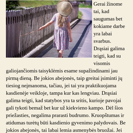
Gerai žinome
tai, kad
saugumas bet
kokiame darbe
yra labai
svarbus.
Drąsiai galima
teigti, kad su
visomis
galiojančiomis taisyklėmis esame supažindinami jau
pirmą dieną. Be jokios abejonės, taip greitai įsiminti jų
tiesiog neįmanoma, tačiau, jei tai yra praktikuojama
kasdienėje veikloje, tampa kur kas lengviau. Drąsiai
galima teigti, kad statybos yra ta sritis, kurioje pavojai
gali tykoti bemaž bet kur už kiekvieno kampo. Dėl šios
priežasties, negalima prarasti budrumo. Kruopštumas ir
atidumas turėtų būti kasdienio gyvenimo palydovais. Be
jokios abejonės, tai labai lemia asmenybės bruožai. Jei