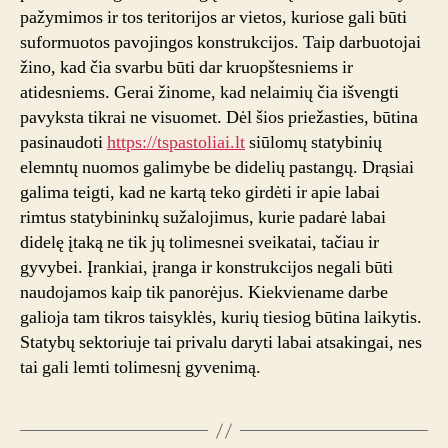
pažymimos ir tos teritorijos ar vietos, kuriose gali būti
suformuotos pavojingos konstrukcijos. Taip darbuotojai
žino, kad čia svarbu būti dar kruopštesniems ir
atidesniems. Gerai žinome, kad nelaimių čia išvengti
pavyksta tikrai ne visuomet. Dėl šios priežasties, būtina
pasinaudoti
https://tspastoliai.lt
siūlomų statybinių
elemntų nuomos galimybe be didelių pastangų. Drąsiai
galima teigti, kad ne kartą teko girdėti ir apie labai
rimtus statybininkų sužalojimus, kurie padarė labai
didelę įtaką ne tik jų tolimesnei sveikatai, tačiau ir
gyvybei. Įrankiai, įranga ir konstrukcijos negali būti
naudojamos kaip tik panorėjus. Kiekviename darbe
galioja tam tikros taisyklės, kurių tiesiog būtina laikytis.
Statybų sektoriuje tai privalu daryti labai atsakingai, nes
tai gali lemti tolimesnį gyvenimą.