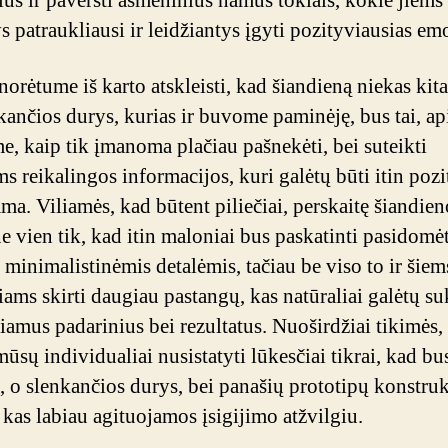
ius ir paversti asmeninius namus tokiais, kokie jiems
s patraukliausi ir leidžiantys įgyti pozityviausias emo
norėtume iš karto atskleisti, kad šiandieną niekas kita
nkančios durys, kurias ir buvome paminėję, bus tai, ap
e, kaip tik įmanoma plačiau pašnekėti, bei suteikti
s reikalingos informacijos, kuri galėtų būti itin pozi
ma. Viliamės, kad būtent piliečiai, perskaitę šiandien
ne vien tik, kad itin maloniai bus paskatinti pasidomėt
u minimalistinėmis detalėmis, tačiau be viso to ir šiem
iams skirti daugiau pastangų, kas natūraliai galėtų su
igiamus padarinius bei rezultatus. Nuoširdžiai tikimės,
ūsų individualiai nusistatyti lūkesčiai tikrai, kad bu
i, o slenkančios durys, bei panašių prototipų konstruk
 kas labiau agituojamos įsigijimo atžvilgiu.