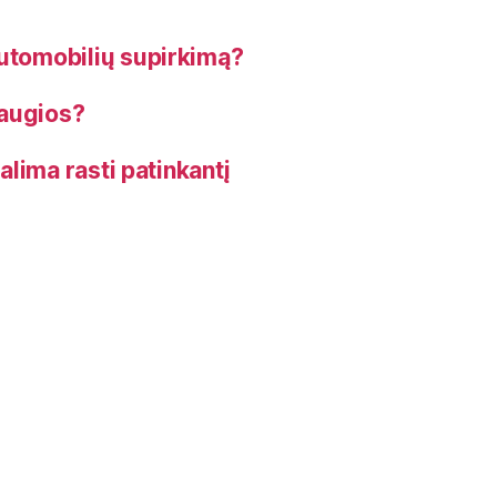
automobilių supirkimą?
saugios?
galima rasti patinkantį