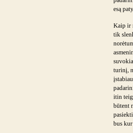
padarin
esą paty
Kaip ir 
tik sle
norėtum
asmenim
suvokia
turinį, 
įstabia
padarin
itin te
būtent m
pasiekt
bus kur