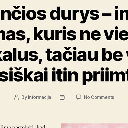
nčios durys – in
s, kuris ne vie
alus, tačiau be v
siškai itin priim
on
By
Informacija
No Comments
Post
Post
Slenka
author
date
durys
–
interje
lima pastebėti, kad