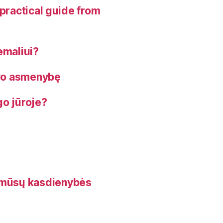
viso
, practical guide from
to
ir
finansiškai
emaliui?
itin
avo asmenybę
priimtinas!”
go jūroje?
s mūsų kasdienybės