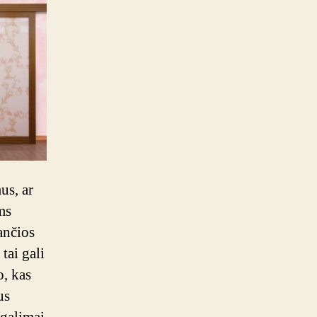
imas,
s,
us, ar
ms
škai
kančios
 tai gali
nas!
o, kas
us