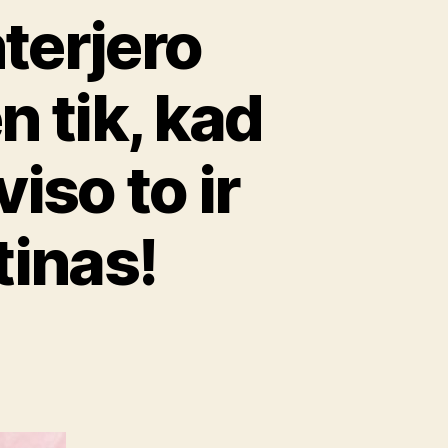
terjero
n tik, kad
iso to ir
tinas!
nčios
ro