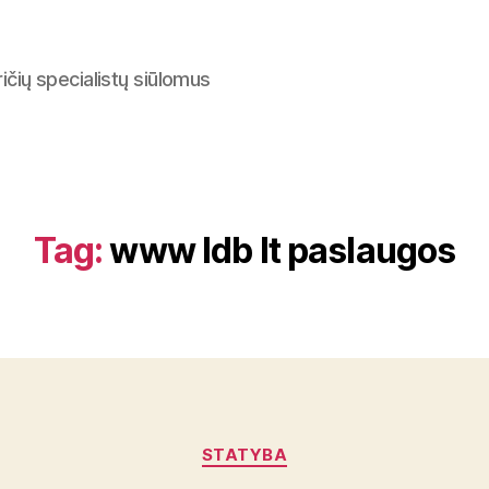
ričių specialistų siūlomus
Tag:
www ldb lt paslaugos
Categories
STATYBA