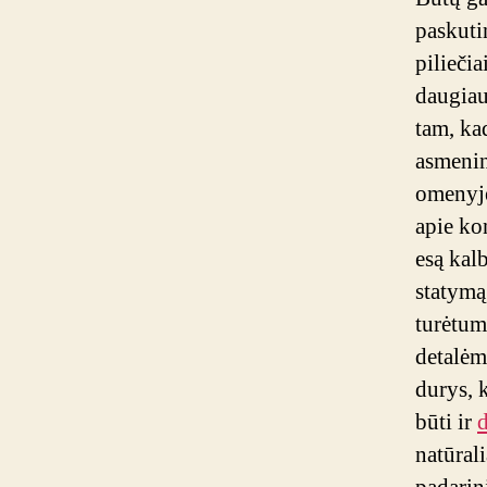
paskuti
piliečia
daugiau
tam, ka
asmenin
omenyje
apie ko
esą kalb
statymą
turėtum
detalėms
durys, 
būti ir
d
natūrali