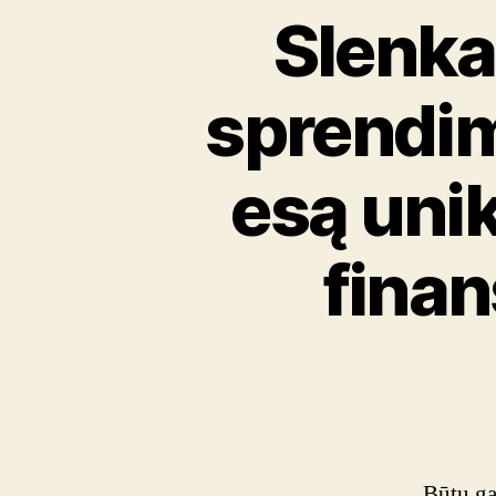
Slenka
sprendima
esą unik
finan
Būtų ga