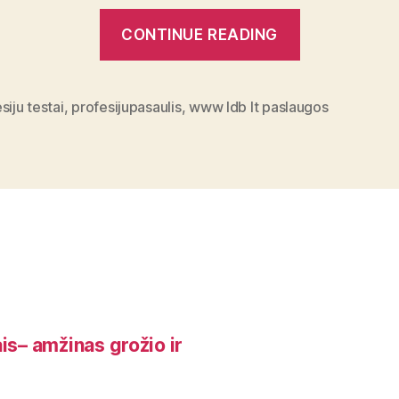
“Slenkančios
CONTINUE READING
durys
–
interjero
siju testai
,
profesijupasaulis
,
www ldb lt paslaugos
sprendimas,
kuris
ne
vien
tik,
kad
esą
unikalus,
is– amžinas grožio ir
tačiau
be