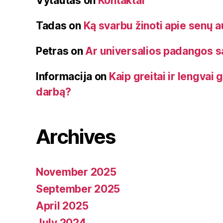
Vytautas
on
Kontaktai
Tadas
on
Ką svarbu žinoti apie senų 
Petras
on
Ar universalios padangos 
Informacija
on
Kaip greitai ir lengvai 
darbą?
Archives
November 2025
September 2025
April 2025
July 2024