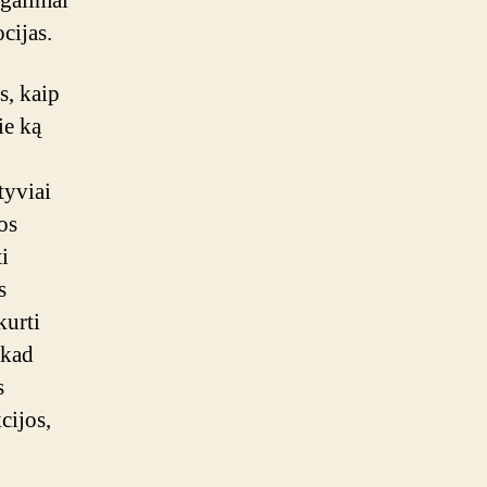
 galimai
cijas.
s, kaip
ie ką
tyviai
os
i
s
kurti
 kad
s
cijos,