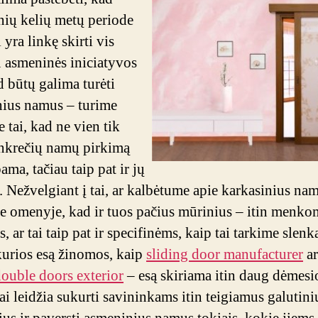
sprend
nių kelių metų periode
kuris
i yra linkę skirti vis
ne
vien
 asmeninės iniciatyvos
tik,
d būtų galima turėti
kad
ius namus – turime
esą
 tai, kad ne vien tik
unikalu
tačiau
nkrečių namų pirkimą
be
ama, tačiau taip pat ir jų
viso
. Nežvelgiant į tai, ar kalbėtume apie karkasinius nam
to
e omenyje, kad ir tuos pačius mūrinius – itin menko
ir
finansi
, ar tai taip pat ir specifinėms, kaip tai tarkime slen
itin
kurios esą žinomos, kaip
sliding door manufacturer
ar
priimti
ouble doors exterior
– esą skiriama itin daug dėmesi
ai leidžia sukurti savininkams itin teigiamus galutini