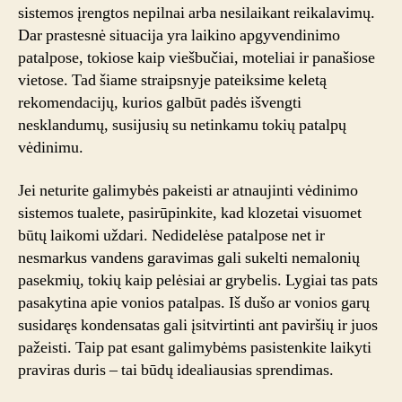
sistemos įrengtos nepilnai arba nesilaikant reikalavimų.
Dar prastesnė situacija yra laikino apgyvendinimo
patalpose, tokiose kaip viešbučiai, moteliai ir panašiose
vietose. Tad šiame straipsnyje pateiksime keletą
rekomendacijų, kurios galbūt padės išvengti
nesklandumų, susijusių su netinkamu tokių patalpų
vėdinimu.
Jei neturite galimybės pakeisti ar atnaujinti vėdinimo
sistemos tualete, pasirūpinkite, kad klozetai visuomet
būtų laikomi uždari. Nedidelėse patalpose net ir
nesmarkus vandens garavimas gali sukelti nemalonių
pasekmių, tokių kaip pelėsiai ar grybelis. Lygiai tas pats
pasakytina apie vonios patalpas. Iš dušo ar vonios garų
susidaręs kondensatas gali įsitvirtinti ant paviršių ir juos
pažeisti. Taip pat esant galimybėms pasistenkite laikyti
praviras duris – tai būdų idealiausias sprendimas.