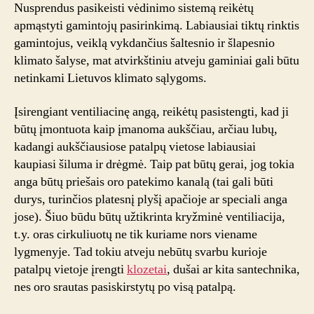
Nusprendus pasikeisti vėdinimo sistemą reikėtų
apmąstyti gamintojų pasirinkimą. Labiausiai tiktų rinktis
gamintojus, veiklą vykdančius šaltesnio ir šlapesnio
klimato šalyse, mat atvirkštiniu atveju gaminiai gali būtu
netinkami Lietuvos klimato sąlygoms.
Įsirengiant ventiliacinę angą, reikėtų pasistengti, kad ji
būtų įmontuota kaip įmanoma aukščiau, arčiau lubų,
kadangi aukščiausiose patalpų vietose labiausiai
kaupiasi šiluma ir drėgmė. Taip pat būtų gerai, jog tokia
anga būtų priešais oro patekimo kanalą (tai gali būti
durys, turinčios platesnį plyšį apačioje ar speciali anga
jose). Šiuo būdu būtų užtikrinta kryžminė ventiliacija,
t.y. oras cirkuliuotų ne tik kuriame nors viename
lygmenyje. Tad tokiu atveju nebūtų svarbu kurioje
patalpų vietoje įrengti
klozetai
, dušai ar kita santechnika,
nes oro srautas pasiskirstytų po visą patalpą.