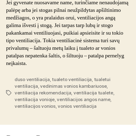
Jei gyvenate nuosavame name, turinčiame nenaudojamą
palėpę arba jei stogas pilnai neužpildytas apšiltinimo
medžiagos, o yra pralaidus orui, ventiliacijos angą
galima išvesti į stogą. Jei tarpas tarp lubų ir stogo
pakankamai ventiliuojasi, puikiai apsieisite ir su tokio
tipo ventiliacija. Tokia ventiliacinė sistema turi savų
privalumų – šaltuoju metų laiku į tualeto ar vonios
patalpas nepatenka šaltis, o šiltuoju – patalpa pernelyg
neįkaista.
duso ventiliacija
,
tualeto ventiliacija
,
tualetui
ventiliacija
,
vedinimas vonios kambariuose
,
ventiliacija rekomendacija
,
ventiliacija tualete
,
Tags
ventiliacija vonioje
,
ventiliacijos angos name
,
ventiliacijos vonios
,
vonios ventiliacija