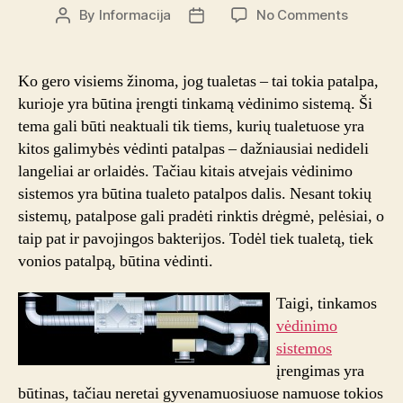
on
By
Informacija
No Comments
Post
Post
Vėdinim
author
date
sistemo
tualetuo
Ko gero visiems žinoma, jog tualetas – tai tokia patalpa,
ir
kurioje yra būtina įrengti tinkamą vėdinimo sistemą. Ši
vonios
tema gali būti neaktuali tik tiems, kurių tualetuose yra
kambari
kitos galimybės vėdinti patalpas – dažniausiai nedideli
–
langeliai ar orlaidės. Tačiau kitais atvejais vėdinimo
rekomen
sistemos yra būtina tualeto patalpos dalis. Nesant tokių
sistemų, patalpose gali pradėti rinktis drėgmė, pelėsiai, o
taip pat ir pavojingos bakterijos. Todėl tiek tualetą, tiek
vonios patalpą, būtina vėdinti.
Taigi, tinkamos
vėdinimo
sistemos
įrengimas yra
būtinas, tačiau neretai gyvenamuosiuose namuose tokios