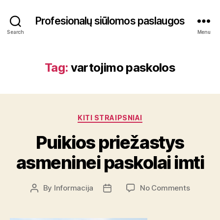
Profesionalų siūlomos paslaugos
Search
Menu
Tag:
vartojimo paskolos
Categories
KITI STRAIPSNIAI
Puikios priežastys
asmeninei paskolai imti
on
By
Informacija
No Comments
Post
Post
Puikios
author
date
priežast
asmenin