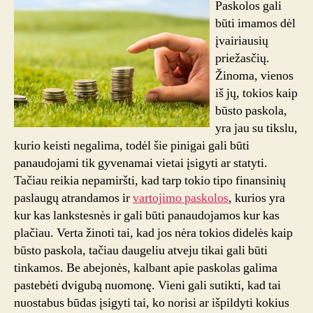
Paskolos gali
paskolai
būti imamos dėl
imti
įvairiausių
priežasčių.
Žinoma, vienos
iš jų, tokios kaip
būsto paskola,
yra jau su tikslu,
kurio keisti negalima, todėl šie pinigai gali būti
panaudojami tik gyvenamai vietai įsigyti ar statyti.
Tačiau reikia nepamiršti, kad tarp tokio tipo finansinių
paslaugų atrandamos ir
vartojimo paskolos
, kurios yra
kur kas lankstesnės ir gali būti panaudojamos kur kas
plačiau. Verta žinoti tai, kad jos nėra tokios didelės kaip
būsto paskola, tačiau daugeliu atveju tikai gali būti
tinkamos. Be abejonės, kalbant apie paskolas galima
pastebėti dvigubą nuomonę. Vieni gali sutikti, kad tai
nuostabus būdas įsigyti tai, ko norisi ar išpildyti kokius