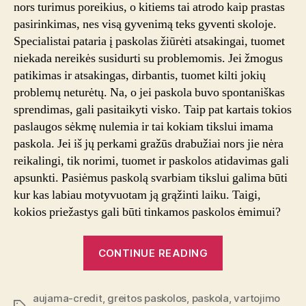
nors turimus poreikius, o kitiems tai atrodo kaip prastas
pasirinkimas, nes visą gyvenimą teks gyventi skoloje.
Specialistai pataria į paskolas žiūrėti atsakingai, tuomet
niekada nereikės susidurti su problemomis. Jei žmogus
patikimas ir atsakingas, dirbantis, tuomet kilti jokių
problemų neturėtų. Na, o jei paskola buvo spontaniškas
sprendimas, gali pasitaikyti visko. Taip pat kartais tokios
paslaugos sėkmę nulemia ir tai kokiam tikslui imama
paskola. Jei iš jų perkami gražūs drabužiai nors jie nėra
reikalingi, tik norimi, tuomet ir paskolos atidavimas gali
apsunkti. Pasiėmus paskolą svarbiam tikslui galima būti
kur kas labiau motyvuotam ją grąžinti laiku. Taigi,
kokios priežastys gali būti tinkamos paskolos ėmimui?
“Puikios
CONTINUE READING
priežastys
asmeninei
aujama-credit
,
greitos paskolos
,
paskola
paskolai
,
vartojimo