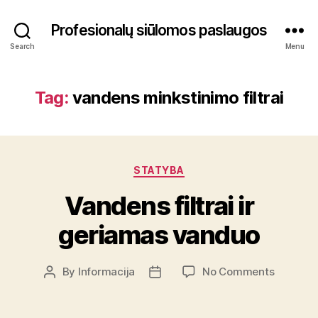
Profesionalų siūlomos paslaugos
Search
Menu
Tag:
vandens minkstinimo filtrai
Categories
STATYBA
Vandens filtrai ir
geriamas vanduo
on
By
Informacija
No Comments
Post
Post
Vandens
author
date
filtrai
ir