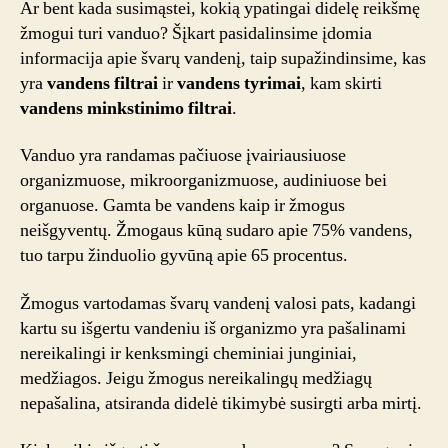
Ar bent kada susimąstei, kokią ypatingai didelę reikšmę
geriama
žmogui turi vanduo? Šįkart pasidalinsime įdomia
vanduo
informacija apie švarų vandenį, taip supažindinsime, kas
yra
vandens filtrai
ir
vandens tyrimai
, kam skirti
vandens minkstinimo filtrai
.
Vanduo yra randamas pačiuose įvairiausiuose
organizmuose, mikroorganizmuose, audiniuose bei
organuose. Gamta be vandens kaip ir žmogus
neišgyventų. Žmogaus kūną sudaro apie 75% vandens,
tuo tarpu žinduolio gyvūną apie 65 procentus.
Žmogus vartodamas švarų vandenį valosi pats, kadangi
kartu su išgertu vandeniu iš organizmo yra pašalinami
nereikalingi ir kenksmingi cheminiai junginiai,
medžiagos. Jeigu žmogus nereikalingų medžiagų
nepašalina, atsiranda didelė tikimybė susirgti arba mirtį.