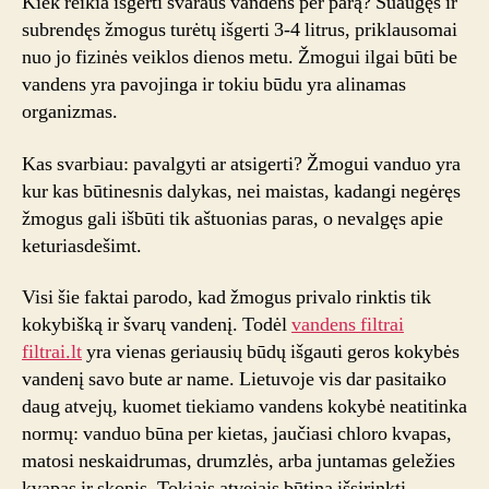
Kiek reikia išgerti švaraus vandens per parą? Suaugęs ir
subrendęs žmogus turėtų išgerti 3-4 litrus, priklausomai
nuo jo fizinės veiklos dienos metu. Žmogui ilgai būti be
vandens yra pavojinga ir tokiu būdu yra alinamas
organizmas.
Kas svarbiau: pavalgyti ar atsigerti? Žmogui vanduo yra
kur kas būtinesnis dalykas, nei maistas, kadangi negėręs
žmogus gali išbūti tik aštuonias paras, o nevalgęs apie
keturiasdešimt.
Visi šie faktai parodo, kad žmogus privalo rinktis tik
kokybišką ir švarų vandenį. Todėl
vandens filtrai
filtrai.lt
yra vienas geriausių būdų išgauti geros kokybės
vandenį savo bute ar name. Lietuvoje vis dar pasitaiko
daug atvejų, kuomet tiekiamo vandens kokybė neatitinka
normų: vanduo būna per kietas, jaučiasi chloro kvapas,
matosi neskaidrumas, drumzlės, arba juntamas geležies
kvapas ir skonis. Tokiais atvejais būtina išsirinkti