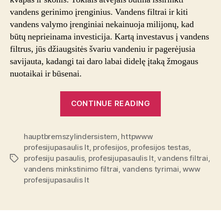
vandens gerinimo įrenginius. Vandens filtrai ir kiti
vandens valymo įrenginiai nekainuoja milijonų, kad
būtų neprieinama investicija. Kartą investavus į vandens
filtrus, jūs džiaugsitės švariu vandeniu ir pagerėjusia
savijauta, kadangi tai daro labai didelę įtaką žmogaus
nuotaikai ir būsenai.
“Vandens
CONTINUE READING
filtrai
ir
hauptbremszylindersistem
,
httpwww
geriamas
profesijupasaulis lt
,
profesijos
,
profesijos testas
,
vanduo”
profesiju pasaulis
,
profesijupasaulis lt
,
vandens filtrai
,
Tags
vandens minkstinimo filtrai
,
vandens tyrimai
,
www
profesijupasaulis lt