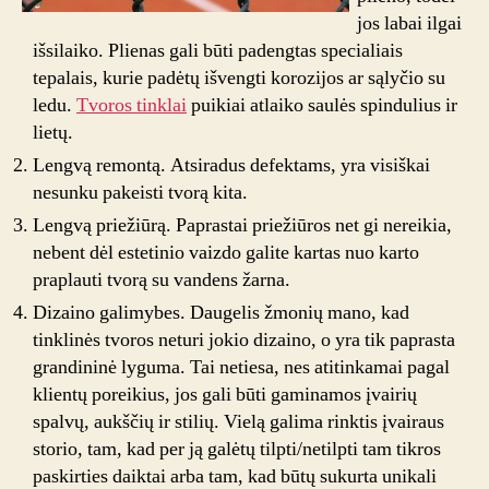
jos labai ilgai
išsilaiko. Plienas gali būti padengtas specialiais
tepalais, kurie padėtų išvengti korozijos ar sąlyčio su
ledu.
Tvoros tinklai
puikiai atlaiko saulės spindulius ir
lietų.
Lengvą remontą. Atsiradus defektams, yra visiškai
nesunku pakeisti tvorą kita.
Lengvą priežiūrą. Paprastai priežiūros net gi nereikia,
nebent dėl estetinio vaizdo galite kartas nuo karto
praplauti tvorą su vandens žarna.
Dizaino galimybes. Daugelis žmonių mano, kad
tinklinės tvoros neturi jokio dizaino, o yra tik paprasta
grandininė lyguma. Tai netiesa, nes atitinkamai pagal
klientų poreikius, jos gali būti gaminamos įvairių
spalvų, aukščių ir stilių. Vielą galima rinktis įvairaus
storio, tam, kad per ją galėtų tilpti/netilpti tam tikros
paskirties daiktai arba tam, kad būtų sukurta unikali