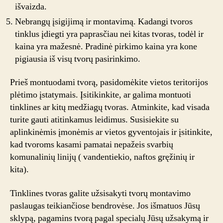
išvaizda.
Nebrangų įsigijimą ir montavimą. Kadangi tvoros
tinklus įdiegti yra paprasčiau nei kitas tvoras, todėl ir
kaina yra mažesnė. Pradinė pirkimo kaina yra kone
pigiausia iš visų tvorų pasirinkimo.
Prieš montuodami tvorą, pasidomėkite vietos teritorijos
plėtimo įstatymais. Įsitikinkite, ar galima montuoti
tinklines ar kitų medžiagų tvoras. Atminkite, kad visada
turite gauti atitinkamus leidimus. Susisiekite su
aplinkinėmis įmonėmis ar vietos gyventojais ir įsitinkite,
kad tvoroms kasami pamatai nepažeis svarbių
komunalinių linijų ( vandentiekio, naftos gręžinių ir
kita).
Tinklines tvoras galite užsisakyti tvorų montavimo
paslaugas teikiančiose bendrovėse. Jos išmatuos Jūsų
sklypą, pagamins tvorą pagal specialų Jūsų užsakymą ir