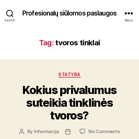
Profesionalų siūlomos paslaugos
Search
Menu
Tag:
tvoros tinklai
Categories
STATYBA
Kokius privalumus
suteikia tinklinės
tvoros?
on
By
Informacija
No Comments
Post
Post
Kokius
author
date