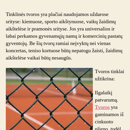
privalu
suteikia
Tinklinės tvoros yra plačiai naudojamos uždarose
tinklinės
srityse: kiemuose, sporto aikštynuose, vaikų žaidimų
tvoros?
aikštelėse ir pramonės srityse. Jos yra universalios ir
labai perkamos gyvenamųjų namų ir komercinių pastatų
gyventojų. Be šių tvorų ramiai neįvyktų nei vienas
koncertas, teniso kortuose būtų nepatogu žaisti, žaidimų
aikštelėse vaikai būtų nesaugūs.
Tvoros tinklai
užtikrina:
Ilgalaikį
patvarumą.
Tvoros
yra
gaminamos iš
cinkuoto
plieno, todėl