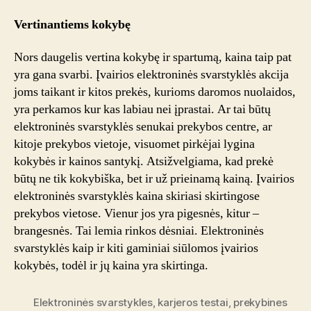
Vertinantiems kokybę
Nors daugelis vertina kokybę ir spartumą, kaina taip pat
yra gana svarbi. Įvairios elektroninės svarstyklės akcija
joms taikant ir kitos prekės, kurioms daromos nuolaidos,
yra perkamos kur kas labiau nei įprastai. Ar tai būtų
elektroninės svarstyklės senukai prekybos centre, ar
kitoje prekybos vietoje, visuomet pirkėjai lygina
kokybės ir kainos santykį. Atsižvelgiama, kad prekė
būtų ne tik kokybiška, bet ir už prieinamą kainą. Įvairios
elektroninės svarstyklės kaina skiriasi skirtingose
prekybos vietose. Vienur jos yra pigesnės, kitur –
brangesnės. Tai lemia rinkos dėsniai. Elektroninės
svarstyklės kaip ir kiti gaminiai siūlomos įvairios
kokybės, todėl ir jų kaina yra skirtinga.
Elektroninės svarstykles
,
karjeros testai
,
prekybines