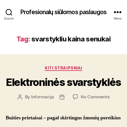
Profesionalų siūlomos paslaugos
Search
Menu
Tag:
svarstykliu kaina senukai
Categories
KITI STRAIPSNIAI
Elektroninės svarstyklės
on
By
Informacija
No Comments
Post
Post
Elektron
author
date
svarstyk
Buities prietaisai – pagal skirtingus žmonių poreikius