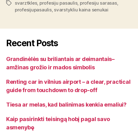
svarztkles
,
profesiju pasaulis
,
profesiju sarasas
,
Tags
profesijupasaulis
,
svarstykliu kaina senukai
Recent Posts
Grandinėlės su briliantais ar deimantais–
amžinas grožio ir mados simbolis
Renting car in vilnius airport – a clear, practical
guide from touchdown to drop-off
Tiesa ar melas, kad balinimas kenkia emaliui?
Kaip pasirinkti teisingą hobį pagal savo
asmenybę