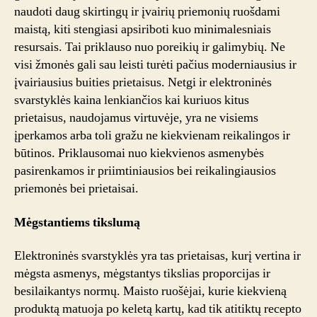
naudoti daug skirtingų ir įvairių priemonių ruošdami
maistą, kiti stengiasi apsiriboti kuo minimalesniais
resursais. Tai priklauso nuo poreikių ir galimybių. Ne
visi žmonės gali sau leisti turėti pačius moderniausius ir
įvairiausius buities prietaisus. Netgi ir elektroninės
svarstyklės kaina lenkiančios kai kuriuos kitus
prietaisus, naudojamus virtuvėje, yra ne visiems
įperkamos arba toli gražu ne kiekvienam reikalingos ir
būtinos. Priklausomai nuo kiekvienos asmenybės
pasirenkamos ir priimtiniausios bei reikalingiausios
priemonės bei prietaisai.
Mėgstantiems tikslumą
Elektroninės svarstyklės yra tas prietaisas, kurį vertina ir
mėgsta asmenys, mėgstantys tikslias proporcijas ir
besilaikantys normų. Maisto ruošėjai, kurie kiekvieną
produktą matuoja po keletą kartų, kad tik atitiktų recepto