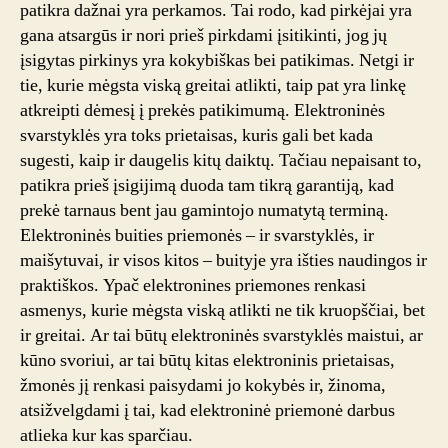
patikra dažnai yra perkamos. Tai rodo, kad pirkėjai yra
gana atsargūs ir nori prieš pirkdami įsitikinti, jog jų
įsigytas pirkinys yra kokybiškas bei patikimas. Netgi ir
tie, kurie mėgsta viską greitai atlikti, taip pat yra linkę
atkreipti dėmesį į prekės patikimumą. Elektroninės
svarstyklės yra toks prietaisas, kuris gali bet kada
sugesti, kaip ir daugelis kitų daiktų. Tačiau nepaisant to,
patikra prieš įsigijimą duoda tam tikrą garantiją, kad
prekė tarnaus bent jau gamintojo numatytą terminą.
Elektroninės buities priemonės – ir svarstyklės, ir
maišytuvai, ir visos kitos – buityje yra išties naudingos ir
praktiškos. Ypač elektronines priemones renkasi
asmenys, kurie mėgsta viską atlikti ne tik kruopščiai, bet
ir greitai. Ar tai būtų elektroninės svarstyklės maistui, ar
kūno svoriui, ar tai būtų kitas elektroninis prietaisas,
žmonės jį renkasi paisydami jo kokybės ir, žinoma,
atsižvelgdami į tai, kad elektroninė priemonė darbus
atlieka kur kas sparčiau.