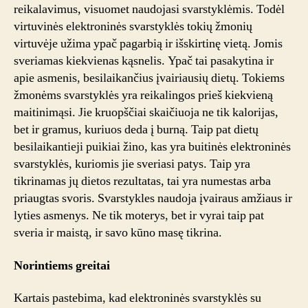
reikalavimus, visuomet naudojasi svarstyklėmis. Todėl
virtuvinės elektroninės svarstyklės tokių žmonių
virtuvėje užima ypač pagarbią ir išskirtinę vietą. Jomis
sveriamas kiekvienas kąsnelis. Ypač tai pasakytina ir
apie asmenis, besilaikančius įvairiausių dietų. Tokiems
žmonėms svarstyklės yra reikalingos prieš kiekvieną
maitinimąsi. Jie kruopščiai skaičiuoja ne tik kalorijas,
bet ir gramus, kuriuos deda į burną. Taip pat dietų
besilaikantieji puikiai žino, kas yra buitinės elektroninės
svarstyklės, kuriomis jie sveriasi patys. Taip yra
tikrinamas jų dietos rezultatas, tai yra numestas arba
priaugtas svoris. Svarstykles naudoja įvairaus amžiaus ir
lyties asmenys. Ne tik moterys, bet ir vyrai taip pat
sveria ir maistą, ir savo kūno masę tikrina.
Norintiems greitai
Kartais pastebima, kad elektroninės svarstyklės su