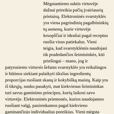
Mėgstantiems suktis virtuvėje
dažnai prireikia pačių įvairiausių
prietaisų. Elektroninės svarstyklės
yra viena pagrindinių pagalbininkių
tų asmenų, kurie virtuvėje
kruopščiai ir idealiai pagal receptus
ruošia visus patiekalus. Vieni
teigia, kad svarstyklėmis naudojasi
tik pradedančios šeimininkės, kiti
priešingai – mano, jog ir
patyrusiems virtuvės šefams svarstyklės yra reikalingos
ir būtinos siekiant palaikyti tikslias ingredientų
proporcijas ruošiant skanų ir kokybišką maistą. Kaip yra
iš tikrųjų, sunku pasakyti, mat kiekvienas šeimininkas
turi savus gaminimo principus, kurių laikosi savo
virtuvėje. Elektroninės priemonės, kurios naudojamos
ruošiant valgį, pasirenkamos pagal kiekvieno
gaminančiojo individualius poreikius. Vieni mėgsta