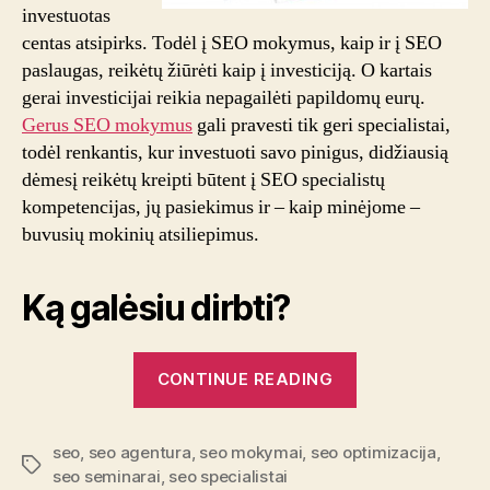
investuotas
centas atsipirks. Todėl į SEO mokymus, kaip ir į SEO
paslaugas, reikėtų žiūrėti kaip į investiciją. O kartais
gerai investicijai reikia nepagailėti papildomų eurų.
Gerus SEO mokymus
gali pravesti tik geri specialistai,
todėl renkantis, kur investuoti savo pinigus, didžiausią
dėmesį reikėtų kreipti būtent į SEO specialistų
kompetencijas, jų pasiekimus ir – kaip minėjome –
buvusių mokinių atsiliepimus.
Ką galėsiu dirbti?
“SEO
CONTINUE READING
mokymai:
kaip
seo
,
seo agentura
,
seo mokymai
,
seo optimizacija
atrasti
,
Tags
seo seminarai
,
seo specialistai
savo