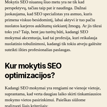
Mokytis SEO niuansų šiuo metu yra ne tik kad
atrasti
perspektyvų, tačiau taip pat ir naudinga. Dažnai
savo
juokaujama, kad SEO specialistas yra asmuo, kuris
profesiją
primena viskuo besidomintį, labai aktyvi ir tuo pačiu
nuolatos karjeros aukštumų siekiantį žmogų. Ar jis tikrai
toks yra? Taip, bent jau turėtų būti, kadangi SEO
mokymai akcentuoja, kad tai profesija, kuri reikalauja
nuolatinio tobulinimosi, kadangi tik tokiu atveju galėsite
suteikti išties profesionalias paslaugas.
Kur mokytis SEO
optimizacijos?
Kadangi SEO mokymai yra rengiami ne vienoje vietoje,
suprantama, kad verta daugiau laiko skirti tinkamiausios
mokymo vietos pasirinkimui. Paieškas siūlome
realizuoti šiais kriterijais: