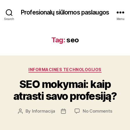
Profesionalų siūlomos paslaugos
Search
Menu
Tag:
seo
Categories
INFORMACINES TECHNOLOGIJOS
SEO mokymai: kaip
atrasti savo profesiją?
on
By
Informacija
No Comments
Post
Post
SEO
author
date
mokymai
kaip