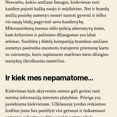
Nesvarbu, kokio amžiaus žmogus, kiekvienas nori
pramog
kasdien pajusti kažką naujo ir neįtikėtino. Net ir brandų
senjora
amžių pasiekę asmenys nenori nustoti gyventi ir ieško
vis naujų būdų pagyvinti savo kasdienybę.
Mikroautobusų nuoma siūlo puikią alternatyvą tiems,
kam keliavimo ir pažinimo džiaugsmas yra labai
artimas. Susibūrę į didelę kompaniją brandaus amžiaus
asmenys pasirenka nuomotis transporto priemonę kartu
su vairuotoju, kuris suplanuoto maršruto metu džiugins
nuotykių ištroškusius tautiečius.
Ir kiek mes nepamatome…
Kiekvienas kiek aktyvesnis asmuo gali greitai rasti
norimą informaciją interneto platybėse. Prieiga yra
pasiekiama kiekvienam. Užklausoje įvedus reikiamus
žodžius jums bus pasiūlyti visi geriausi ir tinkamiausi