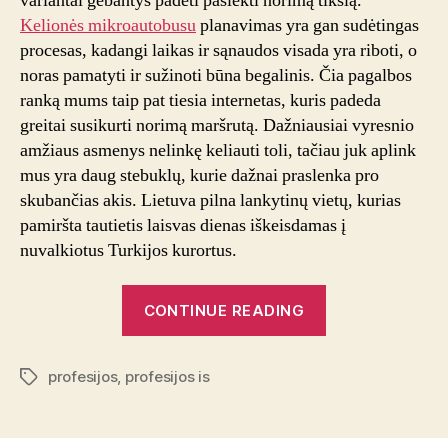
variantai gebantys padėti pasiekti norimą tikslą.
Kelionės mikroautobusu
planavimas yra gan sudėtingas
procesas, kadangi laikas ir sąnaudos visada yra riboti, o
noras pamatyti ir sužinoti būna begalinis. Čia pagalbos
ranką mums taip pat tiesia internetas, kuris padeda
greitai susikurti norimą maršrutą. Dažniausiai vyresnio
amžiaus asmenys nelinkę keliauti toli, tačiau juk aplink
mus yra daug stebuklų, kurie dažnai praslenka pro
skubančias akis. Lietuva pilna lankytinų vietų, kurias
pamiršta tautietis laisvas dienas iškeisdamas į
nuvalkiotus Turkijos kurortus.
“Mikroautobusų
CONTINUE READING
nuoma
–
profesijos
,
profesijos is
pramoga
Tags
senjorams”