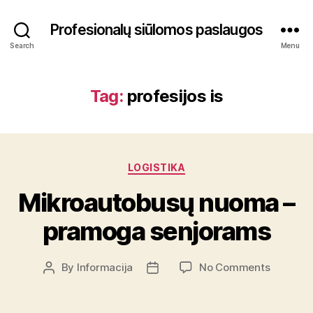
Profesionalų siūlomos paslaugos
Search
Menu
Tag:
profesijos is
Categories
LOGISTIKA
Mikroautobusų nuoma –
pramoga senjorams
on
By
Informacija
No Comments
Post
Post
Mikroau
author
date
nuoma
–