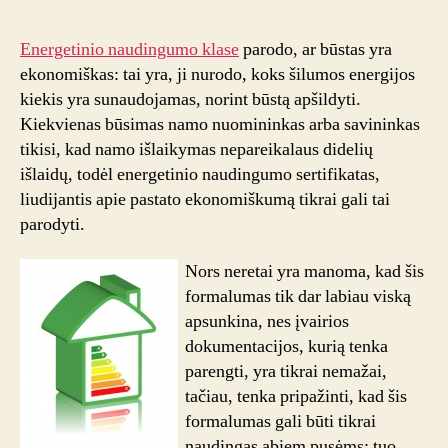
nauding
klase:
Energetinio naudingumo klase
parodo, ar būstas yra
kur
ekonomiškas: tai yra, ji nurodo, koks šilumos energijos
kreiptis,
kiekis yra sunaudojamas, norint būstą apšildyti.
norint
Kiekvienas būsimas namo nuomininkas arba savininkas
ją
tikisi, kad namo išlaikymas nepareikalaus didelių
nustatyt
išlaidų, todėl energetinio naudingumo sertifikatas,
liudijantis apie pastato ekonomiškumą tikrai gali tai
parodyti.
Nors neretai yra manoma, kad šis
formalumas tik dar labiau viską
apsunkina, nes įvairios
dokumentacijos, kurią tenka
parengti, yra tikrai nemažai,
tačiau, tenka pripažinti, kad šis
formalumas gali būti tikrai
naudingas abiem pusėms: tuo