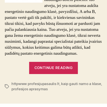
atveju, jei yra nustatoma aukšta
energetinio naudingumo klasė, pavyzdžiui, A arba B,
pastato vertė gali tik pakilti, ir kiekvienas savininkas
tikrai tikisi, kad pavyks būstą išnuomoti ar parduoti jam
pačia palankiausia kaina. Tuo atveju, jei yra nustatoma
gana žema energetinio naudingumo klasė, tikrai neverta
nusiminti, kadangi paprastai specialistai pateikia įvairius
siūlymus, kokius keitimus galima būtų atlikti, kad
padidėtų pastato energetinis naudingumas.
“Energetinio
CONTINUE READING
naudingumo
klase:
httpwww profesijupasaulis lt
,
kaip gauti namo a klase
kur
,
Tags
profesijos aprasymas
kreiptis,
norint
ją