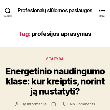
Profesionalų siūlomos paslaugos
Search
Menu
Tag:
profesijos aprasymas
Categories
STATYBA
Energetinio naudingumo
klase: kur kreiptis, norint
ją nustatyti?
on
By
Informacija
No Comments
Post
Post
Energeti
author
date