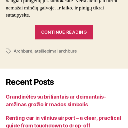
daugiau pinigėlių jūs sumokėsite. Verta ateiti jau turint
nemažai minčių galvoje. Ir laiko, ir pinigų tikrai
sutaupysite.
“Patikėkite
CONTINUE READING
namų
projektą
Archburė
,
atsiliepimai archbure
profesionalams”
Tags
Recent Posts
Grandinėlės su briliantais ar deimantais–
amžinas grožio ir mados simbolis
Renting car in vilnius airport – a clear, practical
guide from touchdown to drop-off