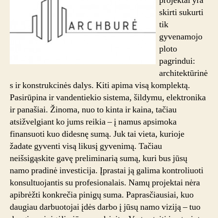
projektai yra
skirti sukurti
tik
gyvenamojo
ploto
pagrindui:
architektūrinė
s ir konstrukcinės dalys. Kiti apima visą komplektą.
Pasirūpina ir vandentiekio sistema, šildymu, elektronika
ir panašiai. Žinoma, nuo to kinta ir kaina, tačiau
atsižvelgiant ko jums reikia – į namus apsimoka
finansuoti kuo didesnę sumą. Juk tai vieta, kurioje
žadate gyventi visą likusį gyvenimą. Tačiau
neišsigąskite gavę preliminarią sumą, kuri bus jūsų
namo pradinė investicija. Įprastai ją galima kontroliuoti
konsultuojantis su profesionalais. Namų projektai nėra
apibrėžti konkrečia pinigų suma. Paprasčiausiai, kuo
daugiau darbuotojai įdės darbo į jūsų namo viziją – tuo