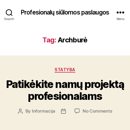
Profesionalų siūlomos paslaugos
Search
Menu
Tag:
Archburė
Categories
STATYBA
Patikėkite namų projektą
profesionalams
on
By
Informacija
No Comments
Post
Post
Patikėkit
author
date
namų
projektą