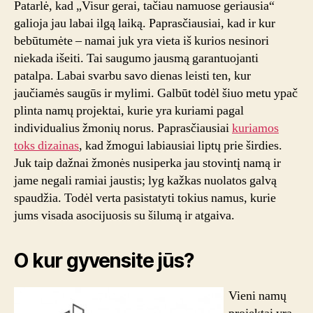
Patarlė, kad „Visur gerai, tačiau namuose geriausia“
profesio
galioja jau labai ilgą laiką. Paprasčiausiai, kad ir kur
bebūtumėte – namai juk yra vieta iš kurios nesinori
niekada išeiti. Tai saugumo jausmą garantuojanti
patalpa. Labai svarbu savo dienas leisti ten, kur
jaučiamės saugūs ir mylimi. Galbūt todėl šiuo metu ypač
plinta namų projektai, kurie yra kuriami pagal
individualius žmonių norus. Paprasčiausiai
kuriamos
toks dizainas
, kad žmogui labiausiai liptų prie širdies.
Juk taip dažnai žmonės nusiperka jau stovintį namą ir
jame negali ramiai jaustis; lyg kažkas nuolatos galvą
spaudžia. Todėl verta pasistatyti tokius namus, kurie
jums visada asocijuosis su šilumą ir atgaiva.
O kur gyvensite jūs?
Vieni namų