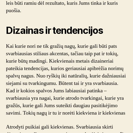
leis būti ramiu dėl rezultato, kuris Jums tinka ir kuris
puošia.
Dizainas ir tendencijos
Kai kurie nori ne tik gražių nagų, kurie gali būti pats
svarbiausias stiliaus akcentas, tačiau taip pat ir tokių,
kurie būtų madingi. Kiekvienais metais dizaineriai
pateikia tendencijas, kurios geriausiai apibrėžia norimų
spalvų nagus. Nuo ryškių iki natūralių, kurie dažniausiai
siejami su tvarkingumu. Būtent tai ir yra svarbiausia.
Kad ir kokios spalvos Jums labiausiai patinka –
svarbiausia yra nagai, kurie atrodo tvarkingai, kurie yra
gražūs, kurie gali Jums suteikti daugiau pasitikėjimo
savimi. Tokių nagų ir tu ir norėti kiekviena ir kiekvienas
Atrodyti puikiai gali kiekvienas. Svarbiausia skirti