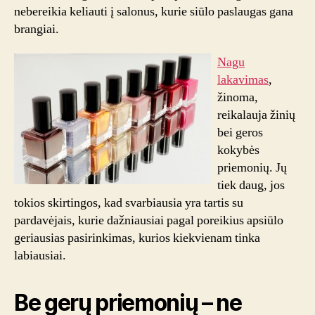
nebereikia keliauti į salonus, kurie siūlo paslaugas gana
brangiai.
Nagu
lakavimas
,
žinoma,
reikalauja žinių
bei geros
kokybės
priemonių. Jų
tiek daug, jos
tokios skirtingos, kad svarbiausia yra tartis su
pardavėjais, kurie dažniausiai pagal poreikius apsiūlo
geriausias pasirinkimas, kurios kiekvienam tinka
labiausiai.
Be gerų priemonių – ne