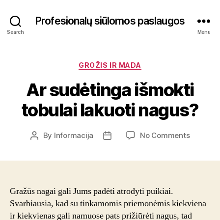
Profesionalų siūlomos paslaugos
Search
Menu
Categories
GROŽIS IR MADA
Ar sudėtinga išmokti
tobulai lakuoti nagus?
on
By
Informacija
No Comments
Post
Post
Ar
author
date
sudėtin
išmokti
tobulai
lakuoti
Gražūs nagai gali Jums padėti atrodyti puikiai.
nagus?
Svarbiausia, kad su tinkamomis priemonėmis kiekviena
ir kiekvienas gali namuose pats prižiūrėti nagus, tad