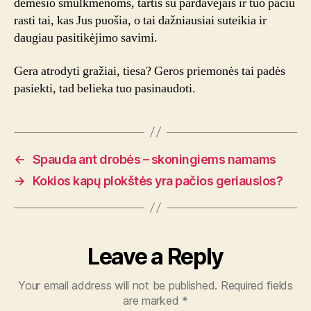
dėmesio smulkmenoms, tartis su pardavėjais ir tuo pačiu
rasti tai, kas Jus puošia, o tai dažniausiai suteikia ir
daugiau pasitikėjimo savimi.
Gera atrodyti gražiai, tiesa? Geros priemonės tai padės
pasiekti, tad belieka tuo pasinaudoti.
←
Spauda ant drobės – skoningiems namams
→
Kokios kapų plokštės yra pačios geriausios?
Leave a Reply
Your email address will not be published.
Required fields
are marked
*