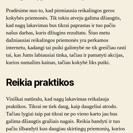
Pradėsime nuo to, kad pirmiausia reikalingos geros
kokybės priemonės. Tik tokiu atveju galima džiaugtis,
kad nagų lakavimas bus tikrai paprastas ir tuo pačiu
našus darbas, kuris džiugins rezultatu. Šiuo metu
dažniausiai reikalingos priemonės yra perkamos
internetu, kadangi tai puiki galimybė ne tik greičiau rasti
tai, kas Jums labiausiai tinka, tačiau ir pamatyti akcijas,
kurios sumažins kainas, tačiau kokybė liks puiki.
Reikia praktikos
Visiškai natūralu, kad nagų lakavimas reikalauja
praktikos. Tikrai ne tiek daug, kaip daugeliui atrodo.
Tačiau lygiai taip pat tikrai ne po vieno karto jau bus
galima džiaugtis gražiais nagais. Reikia bandyti ir tuo
pačiu išbandyti kuo daugiau skirtingų priemonių, kurios